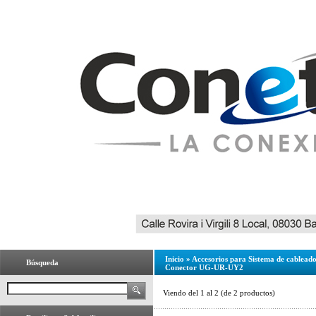
Inicio
»
Accesorios para Sistema de cablead
Búsqueda
Conector UG-UR-UY2
Viendo del
1
al
2
(de
2
productos)