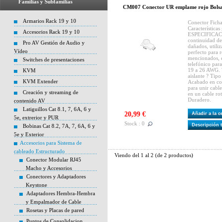
Familias y Subfamilias
CM007 Conector UR emplame rojo Bolsa
Armarios Rack 19 y 10
Conector Fich
Características
Accesorios Rack 19 y 10
ESPECIFICACI
continuidad de 
Pro AV Gestión de Audio y
dañados, utiliz
Vídeo
perfecto para r
mencionados, 
Switches de presentaciones
telefónico para
19 a 26 AWG. ?
KVM
aislante ? Tip
KVM Extender
Acabado en col
para unir cabl
Creación y streaming de
en un cable ro
Duradero.
contenido AV
Latiguillos Cat 8.1, 7, 6A, 6 y
20,99 €
Añadir a la 
5e, extrerior y PUR
Stock : 0
Descripción 
Bobinas Cat 8.2, 7A, 7, 6A, 6 y
5e y Exterior
Accesorios para Sistema de
cableado Estructurado
Viendo del
1
al
2
(de
2
productos)
Conector Modular RJ45
Macho y Accesorios
Conectores y Adaptadores
Keystone
Adaptadores Hembra-Hembra
y Empalmador de Cable
Rosetas y Placas de pared
Puntos de Consolidacion