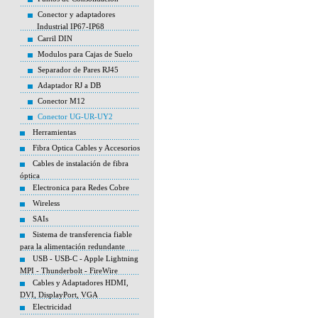
Conector y adaptadores
Industrial IP67-IP68
Carril DIN
Modulos para Cajas de Suelo
Separador de Pares RJ45
Adaptador RJ a DB
Conector M12
Conector UG-UR-UY2
Herramientas
Fibra Optica Cables y Accesorios
Cables de instalación de fibra
óptica
Electronica para Redes Cobre
Wireless
SAIs
Sistema de transferencia fiable
para la alimentación redundante
USB - USB-C - Apple Lightning
MPI - Thunderbolt - FireWire
Cables y Adaptadores HDMI,
DVI, DisplayPort, VGA
Electricidad