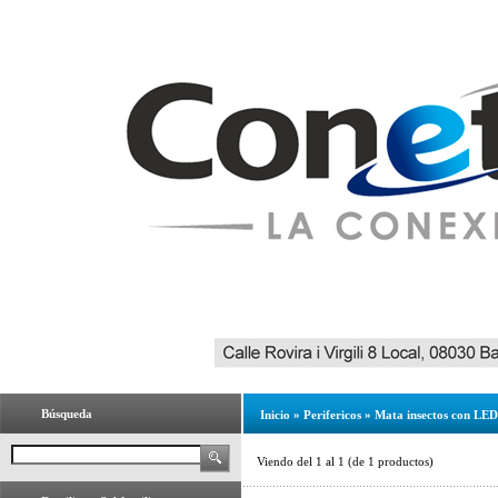
Búsqueda
Inicio
»
Perifericos
»
Mata insectos con LE
Viendo del
1
al
1
(de
1
productos)