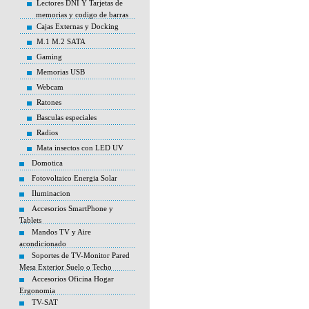
Lectores DNI Y Tarjetas de
memorias y codigo de barras
Cajas Externas y Docking
M.1 M.2 SATA
Gaming
Memorias USB
Webcam
Ratones
Basculas especiales
Radios
Mata insectos con LED UV
Domotica
Fotovoltaico Energia Solar
Iluminacion
Accesorios SmartPhone y
Tablets
Mandos TV y Aire
acondicionado
Soportes de TV-Monitor Pared
Mesa Exterior Suelo o Techo
Accesorios Oficina Hogar
Ergonomia
TV-SAT