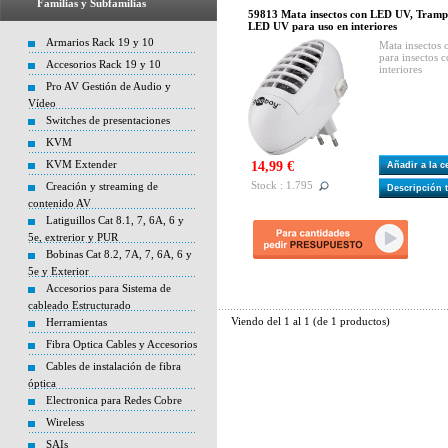
Familias y Subfamilias
59813 Mata insectos con LED UV, Trampa 
LED UV para uso en interiores
Armarios Rack 19 y 10
Mata insectos
para insectos
Accesorios Rack 19 y 10
interiores
Pro AV Gestión de Audio y
Vídeo
Switches de presentaciones
KVM
KVM Extender
14,99 €
Añadir a la 
Stock : 1.795
Creación y streaming de
Descripción 
contenido AV
Latiguillos Cat 8.1, 7, 6A, 6 y
5e, extrerior y PUR
Bobinas Cat 8.2, 7A, 7, 6A, 6 y
5e y Exterior
Accesorios para Sistema de
cableado Estructurado
Viendo del
1
al
1
(de
1
productos)
Herramientas
Fibra Optica Cables y Accesorios
Cables de instalación de fibra
óptica
Electronica para Redes Cobre
Wireless
SAIs