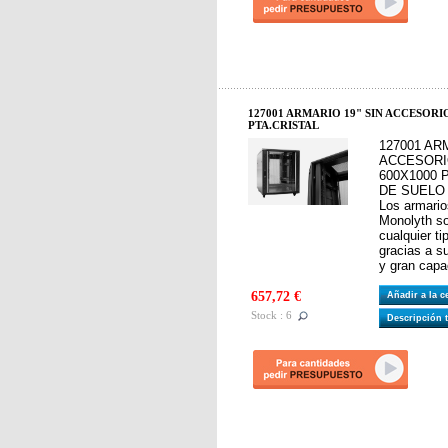
127001 ARMARIO 19" SIN ACCESORIO
PTA.CRISTAL
127001 AR
ACCESORIO
600X1000 
DE SUELO
Los armario
Monolyth so
cualquier ti
gracias a s
y gran capa
657,72 €
Añadir a la 
Stock : 6
Descripción 