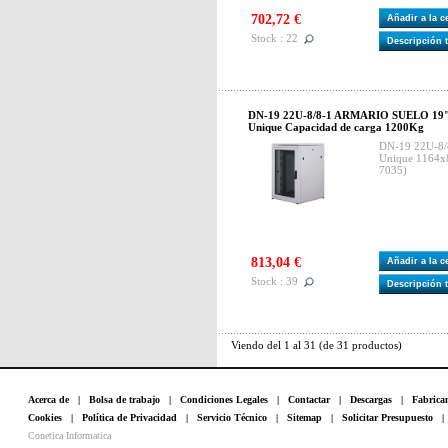
702,72 €
Añadir a la 
Stock : 22
Descripción 
DN-19 22U-8/8-1 ARMARIO SUELO 19"2
Unique Capacidad de carga 1200Kg
DN-19 22U-8/8
Unique 1164x
7035)
813,04 €
Añadir a la 
Stock : 39
Descripción 
Viendo del
1
al
31
(de
31
productos)
Acerca de
|
Bolsa de trabajo
|
Condiciones Legales
|
Contactar
|
Descargas
|
Fabrica
Cookies
|
Política de Privacidad
|
Servicio Técnico
|
Sitemap
|
Solicitar Presupuesto
Conetica Informatica