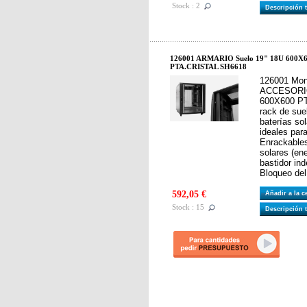
Stock : 2
Descripción 
126001 ARMARIO Suelo 19" 18U 600X
PTA.CRISTAL SH6618
126001 Mon
ACCESORIO
600X600 PT
rack de sue
baterías so
ideales para
Enrackables
solares (ene
bastidor in
Bloqueo del
592,05 €
Añadir a la 
Stock : 15
Descripción 