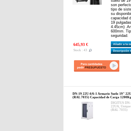
suelo de 19
son perfect
tipo de sis
su disponib
capacidad d
19 pulgadas
4.45cm) .A
600mm. Tipo
seguridad.
645,93 €
Añadir a la 
Stock : 43
Descripción 
DN-19 22U-6/6-1 Armario Suelo 19" 22U
(RAL 7035) Capacidad de Carga 1200K
DIGITUS DN-1
22UA, Unique
(RAL 7035)