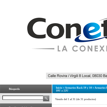
Inicio
»
Armarios Rack 19 y 10
»
Armarios 
Búsqueda
18U a 22U
Viendo del
1
al
31
(de
31
productos)