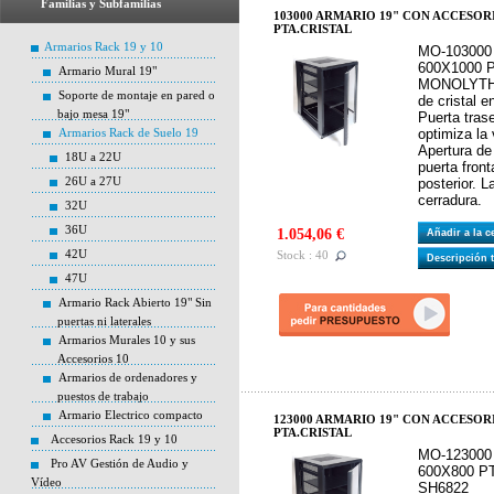
Familias y Subfamilias
103000 ARMARIO 19" CON ACCESORI
PTA.CRISTAL
Armarios Rack 19 y 10
MO-103000
600X1000 
Armario Mural 19"
MONOLYTH S
Soporte de montaje en pared o
de cristal e
bajo mesa 19"
Puerta tras
Armarios Rack de Suelo 19
optimiza la v
Apertura de
18U a 22U
puerta front
26U a 27U
posterior. 
cerradura.
32U
36U
1.054,06 €
Añadir a la 
42U
Stock : 40
Descripción 
47U
Armario Rack Abierto 19" Sin
puertas ni laterales
Armarios Murales 10 y sus
Accesorios 10
Armarios de ordenadores y
puestos de trabajo
Armario Electrico compacto
123000 ARMARIO 19" CON ACCESORI
PTA.CRISTAL
Accesorios Rack 19 y 10
MO-123000
Pro AV Gestión de Audio y
600X800 P
Vídeo
SH6822