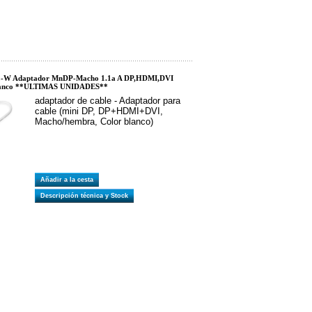
-W Adaptador MnDP-Macho 1.1a A DP,HDMI,DVI
anco **ULTIMAS UNIDADES**
adaptador de cable - Adaptador para
cable (mini DP, DP+HDMI+DVI,
Macho/hembra, Color blanco)
Añadir a la cesta
Descripción técnica y Stock