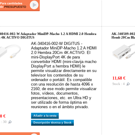
40416-002-W Adaptador MiniDP-Macho 1.2 A HDMI 2.0 Hembra
AK-340509-002
 4K ACTIVO DIGITUS
Hemb 20Cm Bl
AK-340416-002-W DIGITUS -
Adaptador MiniDP-Macho 1.2 A HDMI
2.0 Hembra 20Cm 4K ACTIVO. El
mini-DisplayPort 4K de para
convertidor HDMI (mini-clavija macho
DisplayPort a hembra HDMI) le
permite visualizar directamente en su
televisor los contenidos de su
11,68 €
ordenador o portátil. Es compatible
con una resolución de hasta 4096 x
Stock : 4
2160; de ese modo permite visualizar
fotos, vídeos, documentos,
presentaciones, etc. en Ultra HD y
ser utilizado de forma óptima en
reuniones o en el ámbito privado.
0 €
Añadir a la cesta
 : 30
Descripción técnica y Stock