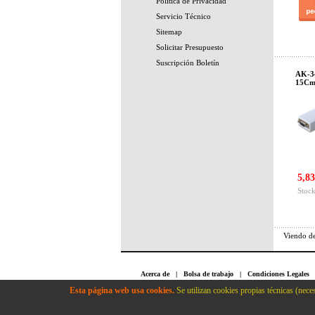
Política de Privacidad
Servicio Técnico
Sitemap
Solicitar Presupuesto
Suscripción Boletín
AK-3
15Cm
5,83
Stock
Viendo d
Acerca de
|
Bolsa de trabajo
|
Condiciones Legales
Cookies
|
Política de Privacidad
|
Servicio Técnico
Esta página web usa cookies.
Se utilizan cookies propias técnicas (neces
Conetica Informatica