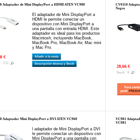
0 Adaptador de Mini DisplayPort a HDMI ATEN VC980
CV0110 Adapt
Negro
El adaptador de Mini DisplayPort a
HDMI le permite conectar un
dispositivo con Mini DisplayPort a
una pantalla con entrada HDMI. Este
adaptador es ideal para los productos
Macintosh, incluyendo MacBook,
MacBook Pro, MacBook Air, Mac mini
y Mac Pro.
0 €
Añadir a la cesta
 : 152
Descripción técnica y Stock
28,66 €
Stock : 6
0 Adaptador Mini DisplayPort a DVI ATEN VC960
VC981 Adaptad
VC981
l adaptador de Mini DisplayPort a DVI
le permite conectar un dispositivo con
Mini DisplayPort a una pantalla con