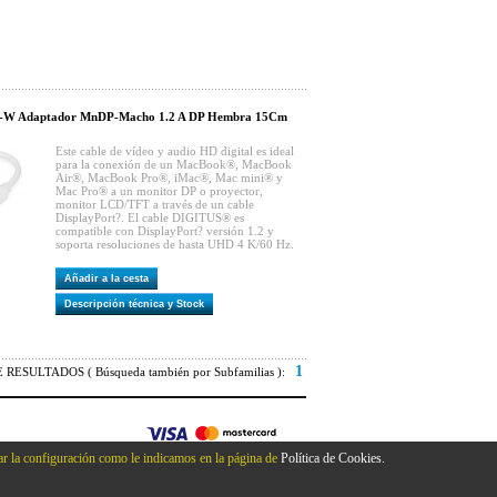
-W Adaptador MnDP-Macho 1.2 A DP Hembra 15Cm
Este cable de vídeo y audio HD digital es ideal
para la conexión de un MacBook®, MacBook
Air®, MacBook Pro®, iMac®, Mac mini® y
Mac Pro® a un monitor DP o proyector,
monitor LCD/TFT a través de un cable
DisplayPort?. El cable DIGITUS® es
compatible con DisplayPort? versión 1.2 y
soporta resoluciones de hasta UHD 4 K/60 Hz.
Añadir a la cesta
Descripción técnica y Stock
1
RESULTADOS ( Búsqueda también por Subfamilias ):
r la configuración como le indicamos en la página de
Política de Cookies.