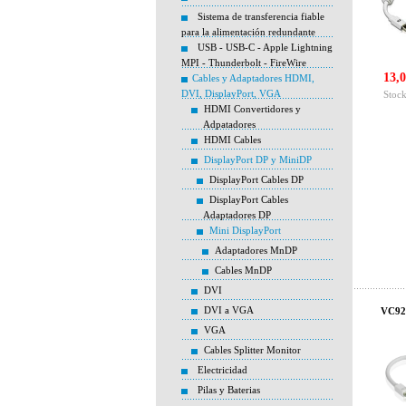
Sistema de transferencia fiable
para la alimentación redundante
USB - USB-C - Apple Lightning
MPI - Thunderbolt - FireWire
13,0
Cables y Adaptadores HDMI,
DVI, DisplayPort, VGA
Stock
HDMI Convertidores y
Adpatadores
HDMI Cables
DisplayPort DP y MiniDP
DisplayPort Cables DP
DisplayPort Cables
Adaptadores DP
Mini DisplayPort
Adaptadores MnDP
Cables MnDP
DVI
DVI a VGA
VC92
VGA
Cables Splitter Monitor
Electricidad
Pilas y Baterias