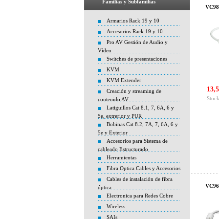
Familias y Subfamilias
VC98
Armarios Rack 19 y 10
Accesorios Rack 19 y 10
Pro AV Gestión de Audio y
Vídeo
Switches de presentaciones
KVM
KVM Extender
13,5
Creación y streaming de
Stock
contenido AV
Latiguillos Cat 8.1, 7, 6A, 6 y
5e, extrerior y PUR
Bobinas Cat 8.2, 7A, 7, 6A, 6 y
5e y Exterior
Accesorios para Sistema de
cableado Estructurado
Herramientas
Fibra Optica Cables y Accesorios
Cables de instalación de fibra
VC96
óptica
Electronica para Redes Cobre
Wireless
SAIs