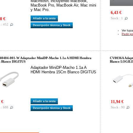
Macintosh, incluyendo MacBook,
MacBook Pro, MacBook Air, Mac mini
y Mac Pro.
6,43 €
Stock : 1
0 €
Añadir a la cesta
 : 452
Descripción técnica y Stock
Ver lupa
Pedir p
40404-001-W Adaptador MiniDP-Macho 1.1a A HDMI Hembra
CV0036A Adapt
 Blanco DIGITUS
Blanco LOGIL
Adaptador MiniDP-Macho 1.1a A
HDMI Hembra 15Cm Blanco DIGITUS
 €
11,94 €
Añadir a la cesta
 : 688
Stock : 90
Descripción técnica y Stock