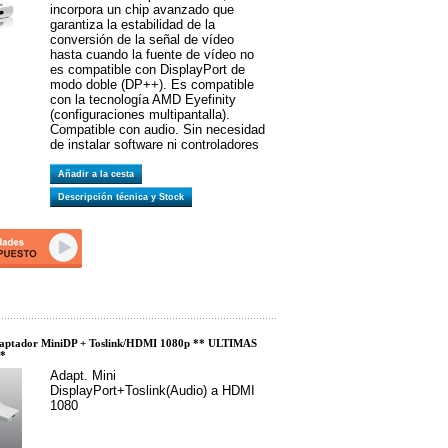
incorpora un chip avanzado que
garantiza la estabilidad de la
conversión de la señal de vídeo
hasta cuando la fuente de vídeo no
es compatible con DisplayPort de
modo doble (DP++). Es compatible
con la tecnología AMD Eyefinity
(configuraciones multipantalla).
Compatible con audio. Sin necesidad
de instalar software ni controladores
Añadir a la cesta
Descripción técnica y Stock
ptador MiniDP + Toslink/HDMI 1080p ** ULTIMAS
*
Adapt. Mini
DisplayPort+Toslink(Audio) a HDMI
1080