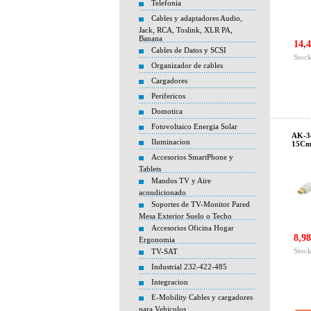
Telefonia
Cables y adaptadores Audio,
Jack, RCA, Toslink, XLR PA,
Banana
14,4
Cables de Datos y SCSI
Stock
Organizador de cables
Cargadores
Perifericos
Domotica
Fotovoltaico Energia Solar
AK-3
Iluminacion
15Cm
Accesorios SmartPhone y
Tablets
Mandos TV y Aire
acondicionado
Soportes de TV-Monitor Pared
Mesa Exterior Suelo o Techo
Accesorios Oficina Hogar
8,98
Ergonomia
Stock
TV-SAT
Industrial 232-422-485
Integracion
E-Mobility Cables y cargadores
para Vehiculos