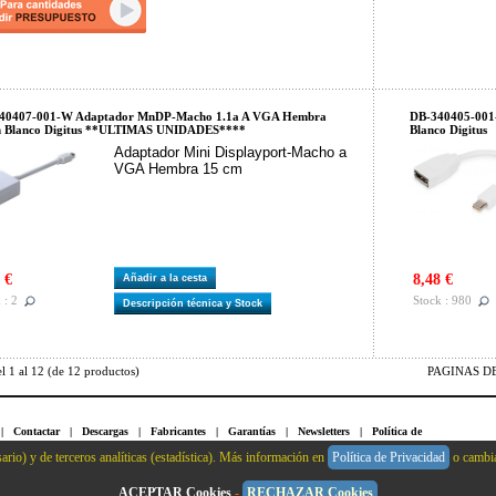
40407-001-W Adaptador MnDP-Macho 1.1a A VGA Hembra
DB-340405-001
 Blanco Digitus **ULTIMAS UNIDADES****
Blanco Digitus
Adaptador Mini Displayport-Macho a
VGA Hembra 15 cm
 €
8,48 €
Añadir a la cesta
 : 2
Stock : 980
Descripción técnica y Stock
el
1
al
12
(de
12
productos)
PAGINAS DE 
|
Contactar
|
Descargas
|
Fabricantes
|
Garantías
|
Newsletters
|
Política de
|
Sitemap
|
Solicitar Presupuesto
|
Suscripción Boletín
|
Crear Cuenta
|
Identificarse
ario) y de terceros analíticas (estadística). Más información en
Política de Privacidad
o cambia
ACEPTAR Cookies
-
RECHAZAR Cookies