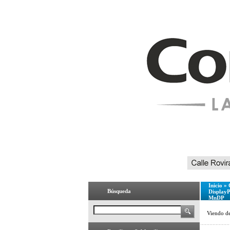
Inicio
»
Búsqueda
Display
MnDP
Viendo d