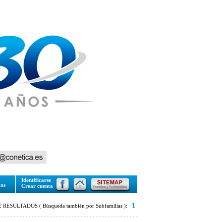
Identificarse
tos
Crear cuenta
1
RESULTADOS ( Búsqueda también por Subfamilias ):