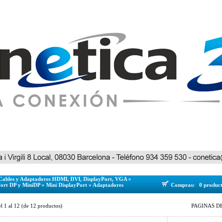
Cables y Adaptadores HDMI, DVI, DisplayPort, VGA
»
Port DP y MiniDP
»
Mini DisplayPort
»
Adaptadores
Compras:
0 produc
el
1
al
12
(de
12
productos)
PAGINAS DE 