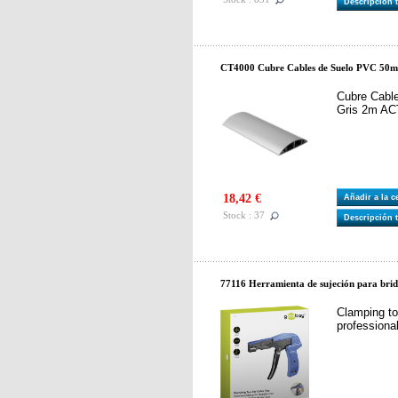
Descripción 
CT4000 Cubre Cables de Suelo PVC 50
Cubre Cabl
Gris 2m AC
18,42 €
Añadir a la 
Stock : 37
Descripción 
77116 Herramienta de sujeción para brid
Clamping too
professional