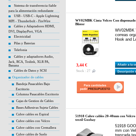
Sistema de transferencia fiable
para la alimentación redundante
USB - USB-C - Apple Lightning
WV02MBK Cinta Velcro Con dispensado
MPI - Thunderbolt - FireWire
Blister
Cables y Adaptadores HDMI,
WV02MBK W
DVI, DisplayPort, VGA
correas org
Electricidad
Hook and 
Pilas y Baterias
Telefonia
Cables y adaptadores Audio,
Jack, RCA, Toslink, XLR PA,
3,44 €
Añadir a la 
Banana
Cables de Datos y SCSI
Stock : 27
Descripción 
Organizador de cables
Bandeja Pasacables Bajo
Escritorio
Columna Pasacables Escritorio
Cajas de Gestion de Cables
Bases Adhesivas Sujeta Cables
Cubre cables en Espiral
51918 Cubre cables 20-40mm con Velcro 
textil Goobay
Cubre cables con Velcro
51918 GOOB
Cubre cables con Cremallera
mm con Vel
Cubre cables de Suelo
trenzada te