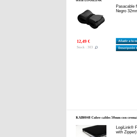
textil LOGILINK
Pasacable fl
Negro 32m
12,49 €
Añadir a la 
Stock : 303
Descripción 
KAB0048 Cubre cables 50mm con cremal
LogiLink® F
with Zipper)