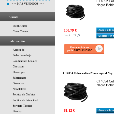
CT4052 Cub
>>> MÁS VENDIDOS >>>
Negro Bobi
Cuenta
Identificarse
150,79 €
Añadir a la 
Crear Cuenta
Stock : 33
Descripción 
Información
Acerca de
Bolsa de trabajo
Condiciones Legales
Contactar
Descargas
CT4054 Cubre cables 25mm espiral Negr
Fabricantes
CT4054 Cub
Garantías
Negro Bobi
Newsletters
Política de Cookies
Política de Privacidad
Servicio Técnico
81,12 €
Añadir a la 
Sitemap