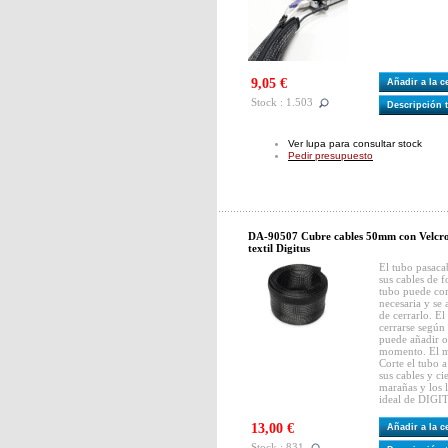
9,05 €
Añadir a la 
Stock : 1.503
Descripción 
Ver lupa para consultar stock
Pedir presupuesto
DA-90507 Cubre cables 50mm con Velcro
textil Digitus
El tubo pasacab
sus cables de 
tubo puede cor
necesaria y se
de cerrarlo. El
cerrarse según
puede añadir o
momento. El mo
Corte el tubo a
sus cables y ci
marañas y los l
ideal de DIGI
13,00 €
Añadir a la 
Stock : 831