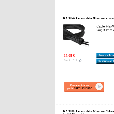
KAB0047 Cubre cables 30mm con cremal
Cable FlexW
2m; 30mm d
15,08 €
Añadir a la 
Stock : 619
Descripción 
KAB0006 Cubre cables 32mm con Velcro