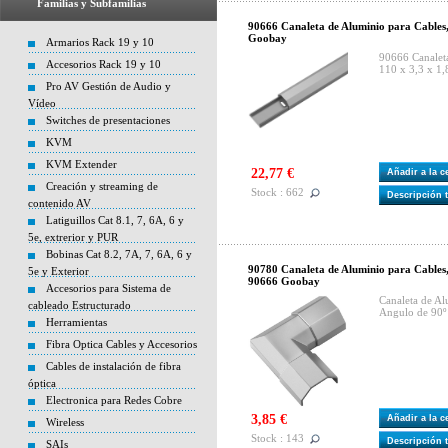
Familias y Subfamilias
90666 Canaleta de Aluminio para Cables, 
Goobay
Armarios Rack 19 y 10
90666 Canaleta
Accesorios Rack 19 y 10
110 x 3,3 x 1
Pro AV Gestión de Audio y
Vídeo
Switches de presentaciones
KVM
KVM Extender
22,77 €
Añadir a la 
Creación y streaming de
Stock : 662
Descripción 
contenido AV
Latiguillos Cat 8.1, 7, 6A, 6 y
5e, extrerior y PUR
Bobinas Cat 8.2, 7A, 7, 6A, 6 y
90780 Canaleta de Aluminio para Cables,
5e y Exterior
90666 Goobay
Accesorios para Sistema de
Canaleta de Al
cableado Estructurado
Angulo de 90º
Herramientas
Fibra Optica Cables y Accesorios
Cables de instalación de fibra
óptica
Electronica para Redes Cobre
3,85 €
Añadir a la 
Wireless
Stock : 143
Descripción 
SAIs