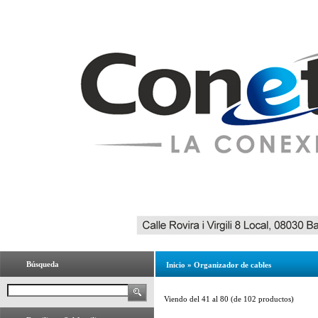
Búsqueda
Inicio
»
Organizador de cables
Viendo del
41
al
80
(de
102
productos)