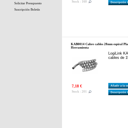
Stock : 160
Descripción 
Solicitar Presupuesto
Suscripción Boletín
KAB0014 Cubre cables 28mm espiral Plat
Herramienta
LogiLink KA
cables de 
7,18 €
Añadir a la 
Stock : 201
Descripción 