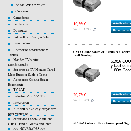
Bridas Nylon y Velcro
Canaletas
Cargadores
19,99 €
Añadir a la 
Perifericos
Stock : 1.297
Domotica
Descripción 
Fotovoltaico Energia Solar
Iluminacion
Accesorios SmartPhone y
51916 Cubre cables 20-40mm con Velcro 
Tablets
textil Goobay
Mandos TV y Aire
51916 GOOB
acondicionado
y facil de 
Soportes de TV-Monitor Pared
1.80m Goo
Mesa Exterior Suelo o Techo
Accesorios Oficina Hogar
Ergonomia
TV-SAT
20,79 €
Añadir a la 
Industrial 232-422-485
Stock : 703
Descripción 
Integracion
E-Mobility Cables y cargadores
para Vehiculos
Seguridad Laboral e Higiene,
CT4052 Cubre cables 20mm espiral Negr
Clima Tiempo, Medio ambiente
>>> NOVEDADES >>>