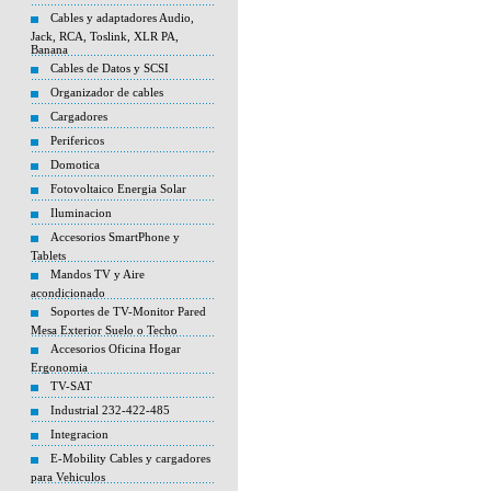
Cables y adaptadores Audio,
Jack, RCA, Toslink, XLR PA,
Banana
Cables de Datos y SCSI
Organizador de cables
Cargadores
Perifericos
Domotica
Fotovoltaico Energia Solar
Iluminacion
Accesorios SmartPhone y
Tablets
Mandos TV y Aire
acondicionado
Soportes de TV-Monitor Pared
Mesa Exterior Suelo o Techo
Accesorios Oficina Hogar
Ergonomia
TV-SAT
Industrial 232-422-485
Integracion
E-Mobility Cables y cargadores
para Vehiculos