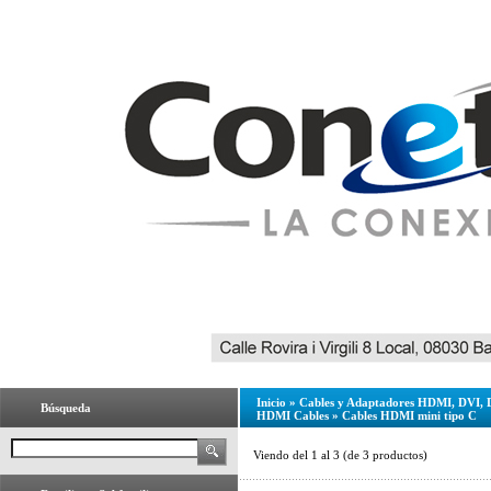
Inicio
»
Cables y Adaptadores HDMI, DVI, 
Búsqueda
HDMI Cables
»
Cables HDMI mini tipo C
Viendo del
1
al
3
(de
3
productos)