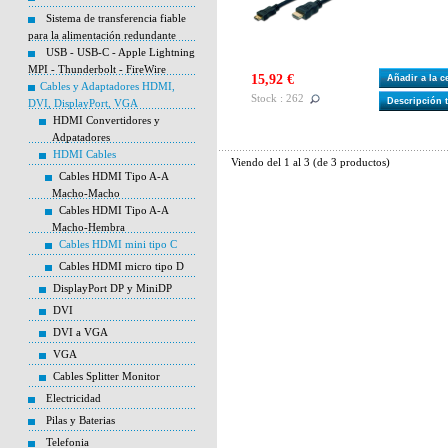
Sistema de transferencia fiable
para la alimentación redundante
USB - USB-C - Apple Lightning
MPI - Thunderbolt - FireWire
15,92 €
Añadir a la 
Cables y Adaptadores HDMI,
Stock : 262
Descripción 
DVI, DisplayPort, VGA
HDMI Convertidores y
Adpatadores
HDMI Cables
Viendo del
1
al
3
(de
3
productos)
Cables HDMI Tipo A-A
Macho-Macho
Cables HDMI Tipo A-A
Macho-Hembra
Cables HDMI mini tipo C
Cables HDMI micro tipo D
DisplayPort DP y MiniDP
DVI
DVI a VGA
VGA
Cables Splitter Monitor
Electricidad
Pilas y Baterias
Telefonia