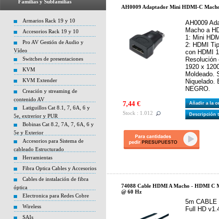
Familias y Subfamilias
AH0009 Adaptador Mini HDMI-C Mach
Armarios Rack 19 y 10
AH0009 Ada
Macho a HD
Accesorios Rack 19 y 10
1: Mini HD
Pro AV Gestión de Audio y
2: HDMI Ti
Vídeo
con HDMI 1
Switches de presentaciones
Resolución 
1920 x 1200
KVM
Moldeado. S
KVM Extender
Niquelado. 
NEGRO.
Creación y streaming de
contenido AV
7,44 €
Añadir a la 
Latiguillos Cat 8.1, 7, 6A, 6 y
Stock : 1.012
Descripción 
5e, extrerior y PUR
Bobinas Cat 8.2, 7A, 7, 6A, 6 y
5e y Exterior
Accesorios para Sistema de
cableado Estructurado
Herramientas
Fibra Optica Cables y Accesorios
Cables de instalación de fibra
74088 Cable HDMI A Macho - HDMI C M
óptica
@ 60 Hz
Electronica para Redes Cobre
5m CABLE M
Wireless
Full HD v1.
SAIs