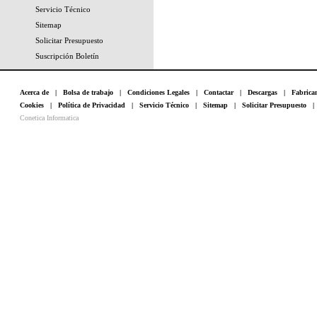
Servicio Técnico
Sitemap
Solicitar Presupuesto
Suscripción Boletín
Acerca de
|
Bolsa de trabajo
|
Condiciones Legales
|
Contactar
|
Descargas
|
Fabrica
Cookies
|
Política de Privacidad
|
Servicio Técnico
|
Sitemap
|
Solicitar Presupuesto
Conetica Informatica