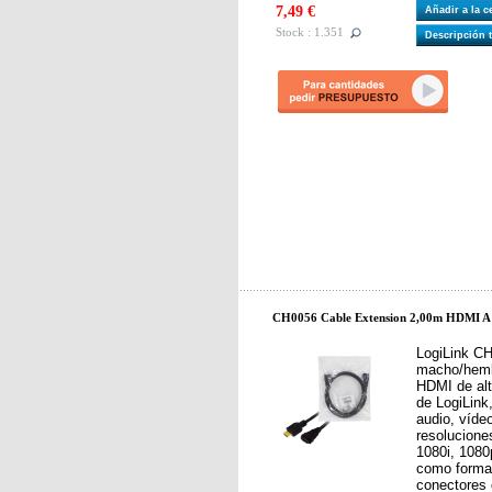
7,49 €
Añadir a la 
Stock : 1.351
Descripción 
CH0056 Cable Extension 2,00m HDMI A
LogiLink CH
macho/hembr
HDMI de alt
de LogiLink,
audio, víde
resolucione
1080i, 1080
como format
conectores