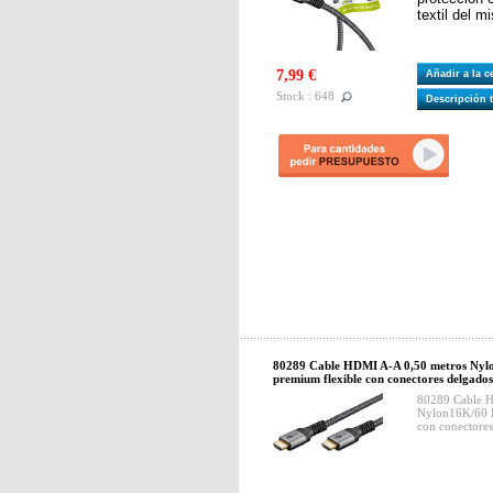
textil del m
7,99 €
Añadir a la 
Stock : 648
Descripción 
80289 Cable HDMI A-A 0,50 metros Nylo
premium flexible con conectores delgados
80289 Cable 
Nylon16K/60 H
con conectores