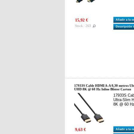
15,92 €
Añadir a la 
Stock : 263
Descripción 
17933S Cable HDMI A-A 0,30 metros Ul
UHD 8K @ 60 Hz Inline Blister Carton
17933S Cab
Ultra-Slim
8K @ 60 Hz 
9,63 €
Añadir a la 