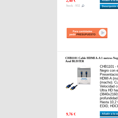
2,40 €
Añadir a la 
Stock : 932
Descripción 
CHB1101 Cable HDMI A-A 1 metros Negr
Azul BLISTER
CHB1101 - 
Negro con 
Presentacio
HDMI-A (ma
(macho). C
Velocidad c
Ultra HD h
(3840x2160;
profundidad
Hasta 10,2
EDID, HDC
9,76 €
Añadir a la 