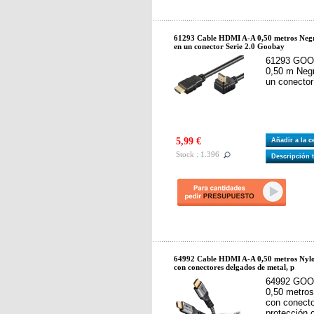
61293 Cable HDMI A-A 0,50 metros Neg
en un conector Serie 2.0 Goobay
61293 GOO
0,50 m Neg
un conector
5,99 €
Añadir a la 
Stock : 1.396
Descripción 
64992 Cable HDMI A-A 0,50 metros Nyl
con conectores delgados de metal, p
64992 GOO
0,50 metros
con conecto
protección 