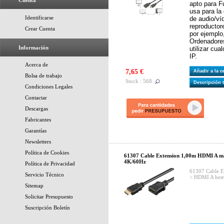
Cuenta
apto para F
usa para la
Identificarse
de audio/ví
reproductor
Crear Cuenta
por ejemplo
Ordenadore
Información
utilizar cua
IP.
Acerca de
7,65 €
Añadir a la 
Bolsa de trabajo
Stock : 568
Descripción 
Condiciones Legales
Contactar
Descargas
Fabricantes
Garantías
Newsletters
Política de Cookies
61307 Cable Extension 1,00m HDMI A 
4K/60Hz
Política de Privacidad
61307 Cable 
Servicio Técnico
> HDMI A hem
Sitemap
Solicitar Presupuesto
Suscripción Boletín