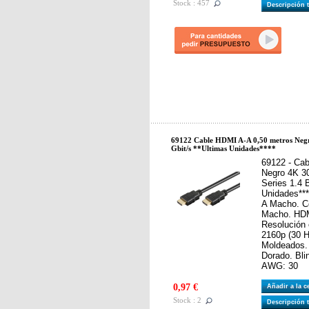
Stock : 457
Descripción 
69122 Cable HDMI A-A 0,50 metros Neg
Gbit/s **Ultimas Unidades****
69122 - Ca
Negro 4K 30
Series 1.4 
Unidades***
A Macho. C
Macho. HDM
Resolución 
2160p (30 H
Moldeados. 
Dorado. Bli
AWG: 30
0,97 €
Añadir a la 
Stock : 2
Descripción 