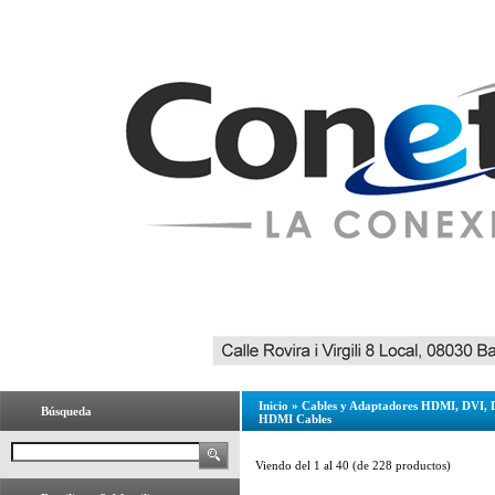
Inicio
»
Cables y Adaptadores HDMI, DVI, 
Búsqueda
HDMI Cables
Viendo del
1
al
40
(de
228
productos)