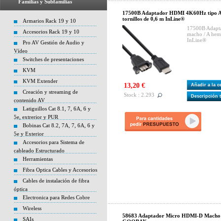
Familias y Subfamilias
17500B Adaptador HDMI 4K60Hz tipo A 
tornillos de 0,6 m InLine®
Armarios Rack 19 y 10
17500B Adapt
Accesorios Rack 19 y 10
macho / A hemb
InLine®
Pro AV Gestión de Audio y
Vídeo
Switches de presentaciones
KVM
KVM Extender
13,20 €
Añadir a la 
Creación y streaming de
Stock : 2.293
Descripción 
contenido AV
Latiguillos Cat 8.1, 7, 6A, 6 y
5e, extrerior y PUR
Bobinas Cat 8.2, 7A, 7, 6A, 6 y
5e y Exterior
Accesorios para Sistema de
cableado Estructurado
Herramientas
Fibra Optica Cables y Accesorios
Cables de instalación de fibra
óptica
Electronica para Redes Cobre
Wireless
58683 Adaptador Micro HDMI-D Macho
SAIs