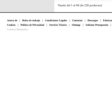
Viendo del
1
al
40
(de
228
productos)
Acerca de
|
Bolsa de trabajo
|
Condiciones Legales
|
Contactar
|
Descargas
|
Fabrica
Cookies
|
Política de Privacidad
|
Servicio Técnico
|
Sitemap
|
Solicitar Presupuesto
Conetica Informatica