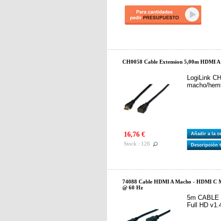
CH0058 Cable Extension 5,00m HDMI A
LogiLink CH
macho/hemb
16,76 €
Añadir a la 
Stock : 126
Descripción 
74088 Cable HDMI A Macho - HDMI C M
@ 60 Hz
5m CABLE M
Full HD v1.