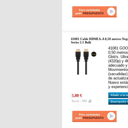
41081 Cable HDMI A-A 0,50 metros Negr
Series 2.1 Bulk
41081 GOO
0,50 metro
Gbit/s. Ult
(4320p) y 4
adecuado y
Movimientos
(sacudidas)
de actualiz
Nuevo están
y experienc
5,80 €
Añadir a la 
Stock : 590
Descripción 