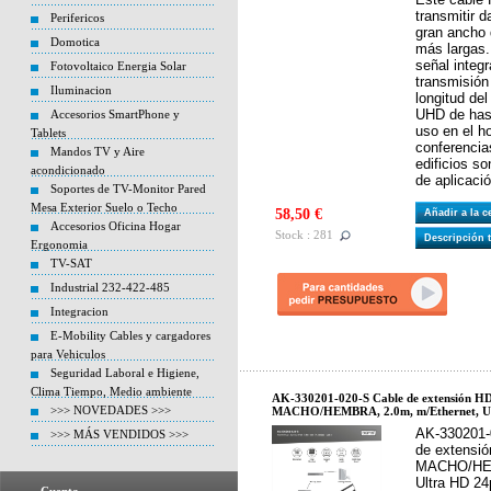
transmitir 
Perifericos
gran ancho 
Domotica
más largas.
señal integ
Fotovoltaico Energia Solar
transmisión
Iluminacion
longitud de
UHD de hast
Accesorios SmartPhone y
uso en el h
Tablets
conferencias
Mandos TV y Aire
edificios s
acondicionado
de aplicació
Soportes de TV-Monitor Pared
Mesa Exterior Suelo o Techo
58,50 €
Añadir a la 
Accesorios Oficina Hogar
Stock : 281
Descripción 
Ergonomia
TV-SAT
Industrial 232-422-485
Integracion
E-Mobility Cables y cargadores
para Vehiculos
Seguridad Laboral e Higiene,
Clima Tiempo, Medio ambiente
AK-330201-020-S Cable de extensión HD
>>> NOVEDADES >>>
MACHO/HEMBRA, 2.0m, m/Ethernet, Ult
AK-330201-
>>> MÁS VENDIDOS >>>
de extensió
MACHO/HEM
Ultra HD 24p