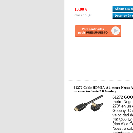
13,00 €
Añadir a la 
Stock : 5
Descripción 
61272 Cable HDMI A-A 1 metro Negro A
un conector Serie 2.0 Goobay
61272 GOOB
metro Negr
270° en un 
Goobay. Ca
velocidad d
(4K@60Hz).
(tipo A) > C
Nuestro ca
entretenimi