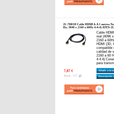
2L-7D01H Cable HDMI A-A 1 metros Neg
Hz; 3840 x 2160 a 60Hz 4:4:4) ATEN-
Cable HDMI
real (4096 
2160 a 60H
HDMI (3D, C
compatible
calidad de 
2160 a 60 
4:4:4) Cone
para transm
7,87 €
Añadir a la 
Stock : 117
Descripción 