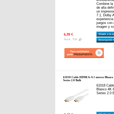
Combine la 
de alta def
un impresio
7.1, Dolby
experiencia
juegos con 
imagen y so
6,99 €
Añadir a la 
Stock : 934
Descripción 
61018 Cable HDMI A-A 1 metros Blanco 
Series 2.0 Bulk
61018 Cabl
Blanco 4K 6
Series 2.0 