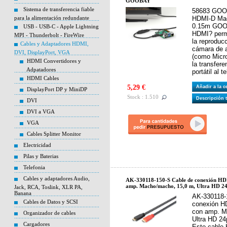
GOOBAY
Sistema de transferencia fiable
58683 GOOB
para la alimentación redundante
HDMI-D Ma
0.15m GOOB
USB - USB-C - Apple Lightning
HDMI? permi
MPI - Thunderbolt - FireWire
la reproduc
Cables y Adaptadores HDMI,
cámara de a
DVI, DisplayPort, VGA
(como Micro
HDMI Convertidores y
la transfer
Adpatadores
portátil al t
HDMI Cables
5,29 €
Añadir a la 
DisplayPort DP y MiniDP
Stock : 1.510
Descripción 
DVI
DVI a VGA
VGA
Cables Splitter Monitor
Electricidad
Pilas y Baterias
Telefonia
Cables y adaptadores Audio,
AK-330118-150-S Cable de conexión HDM
amp. Macho/macho, 15,0 m, Ultra HD 24
Jack, RCA, Toslink, XLR PA,
Banana
AK-330118-
Cables de Datos y SCSI
conexión HD
con amp. M
Organizador de cables
Ultra HD 24
Cargadores
Este cable 