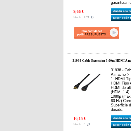
garantizan 
9,66 €
Añadir a la 
Stock : 129
Descripción 
31938 Cable Extension 3,00m HDMI A 
31938 - Ca
A macho > 
1: HDMI Tip
HDMI Tipo 
HDMI de alt
(HDMI 1.4).
1080p (máxi
60 Hz) Con
Superficie 
dorado.
10,15 €
Añadir a la 
Stock : 3
Descripción 