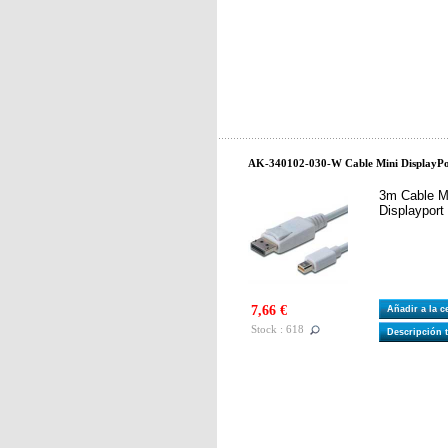
AK-340102-030-W Cable Mini DisplayPor
3m Cable Mi
Displaypor
7,66 €
Añadir a la 
Stock : 618
Descripción 