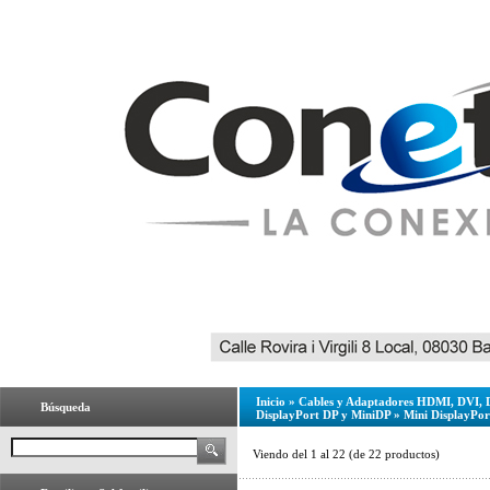
Inicio
»
Cables y Adaptadores HDMI, DVI, 
Búsqueda
DisplayPort DP y MiniDP
»
Mini DisplayPor
Viendo del
1
al
22
(de
22
productos)