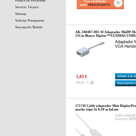
Política de Privacidad
Servicio Técnico
Sitemap
Solicitar Presupuesto
Suscripción Boletín
AK-340407-001-W Adaptador MnDP-Ma
15Cm Blanco Digitus **ULTIMAS UNI
Adaptador M
VGA Hembr
5,83 €
Añadir a la 
Stock : 2
Descripción 
17174I Cable adaptador Mini DisplayP
macho (tipo A) 0,50 m InLine
Cable adaptad
Conector HDMI