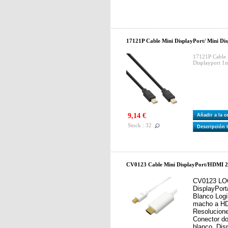
17121P Cable Mini DisplayPort/ Mini D
17121P Cable 
Displayport 
9,14 €
Añadir a la 
Stock : 32
Descripción 
CV0123 Cable Mini DisplayPort/HDMI 2
CV0123 LOG
DisplayPor
Blanco Logi
macho a HD
Resolucione
Conector do
blanco. Dis