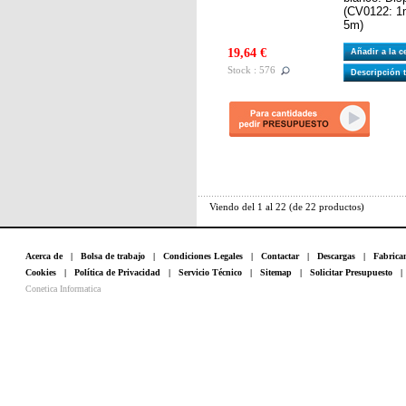
(CV0122: 1
5m)
19,64 €
Añadir a la 
Stock : 576
Descripción 
Viendo del
1
al
22
(de
22
productos)
Acerca de
|
Bolsa de trabajo
|
Condiciones Legales
|
Contactar
|
Descargas
|
Fabrica
Cookies
|
Política de Privacidad
|
Servicio Técnico
|
Sitemap
|
Solicitar Presupuesto
Conetica Informatica