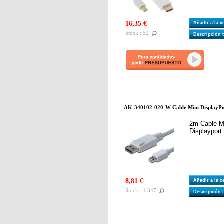
16,35 €
Añadir a la 
Stock : 52
Descripción 
AK-340102-020-W Cable Mini DisplayPor
2m Cable Mi
Displaypor
8,81 €
Añadir a la 
Stock : 1.347
Descripción 