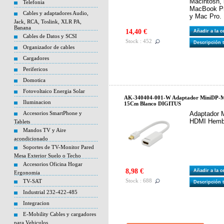
Macintosh,
Telefonia
MacBook Pr
Cables y adaptadores Audio,
y Mac Pro.
Jack, RCA, Toslink, XLR PA,
Banana
14,40 €
Añadir a la 
Cables de Datos y SCSI
Stock : 452
Descripción 
Organizador de cables
Cargadores
Perifericos
Domotica
Fotovoltaico Energia Solar
AK-340404-001-W Adaptador MiniDP-
Iluminacion
15Cm Blanco DIGITUS
Accesorios SmartPhone y
Adaptador 
HDMI Hemb
Tablets
Mandos TV y Aire
acondicionado
Soportes de TV-Monitor Pared
Mesa Exterior Suelo o Techo
Accesorios Oficina Hogar
8,98 €
Añadir a la 
Ergonomia
Stock : 688
TV-SAT
Descripción 
Industrial 232-422-485
Integracion
E-Mobility Cables y cargadores
para Vehiculos