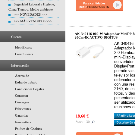
Seguridad Laboral e Higiene,
Clima Tiempo, Medio ambiente
>>> NOVEDADES >>>
>>> MÁS VENDIDOS >>>
AK-340416-002-W Adaptador MiniDP-M
Cuenta
20Cm 4K ACTIVO DIGITUS
AK-340416-
Identificarse
Adaptador 
2.0 Hembra
Crear Cuenta
mini-Displa
convertidor
Información
DisplayPort
permite vis
televisor l
Acerca de
ordenador o
Bolsa de trabajo
con una res
2160; de es
Condiciones Legales
fotos, víde
Contactar
presentacio
ser utiliza
Descargas
reuniones o
Fabricantes
Garantías
18,60 €
Añadir a la 
Stock : 30
Newsletters
Descripción 
Política de Cookies