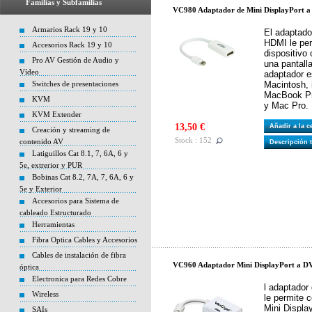
Familias y Subfamilias
VC980 Adaptador de Mini DisplayPort
Armarios Rack 19 y 10
El adaptado
HDMI le per
Accesorios Rack 19 y 10
dispositivo
Pro AV Gestión de Audio y
una pantall
Vídeo
adaptador e
Switches de presentaciones
Macintosh,
MacBook Pr
KVM
y Mac Pro.
KVM Extender
13,50 €
Añadir a la 
Creación y streaming de
Stock : 152
contenido AV
Descripción 
Latiguillos Cat 8.1, 7, 6A, 6 y
5e, extrerior y PUR
Bobinas Cat 8.2, 7A, 7, 6A, 6 y
5e y Exterior
Accesorios para Sistema de
cableado Estructurado
Herramientas
Fibra Optica Cables y Accesorios
Cables de instalación de fibra
VC960 Adaptador Mini DisplayPort a 
óptica
Electronica para Redes Cobre
l adaptador
Wireless
le permite 
Mini Displa
SAIs