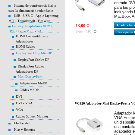
entrada DVI
Sistema de transferencia fiable
para los pr
para la alimentación redundante
incluyendo
USB - USB-C - Apple Lightning
MacBook Ai
MPI - Thunderbolt - FireWire
13,00 €
Añadir a la 
Cables y Adaptadores HDMI,
DVI, DisplayPort, VGA
Stock : 196
Descripción 
HDMI Convertidores y
Adpatadores
HDMI Cables
DisplayPort DP y MiniDP
DisplayPort Cables DP
DisplayPort Cables
Adaptadores DP
Mini DisplayPort
Adaptadores MnDP
Cables MnDP
DVI
DVI a VGA
VC920 Adaptador Mini DisplayPort a 
VGA
Adaptador M
Cables Splitter Monitor
VGA Hembra
un disposit
Electricidad
una pantall
Pilas y Baterias
adaptador e