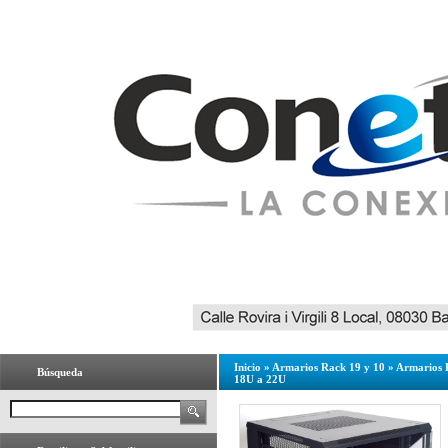
Inicio
»
Armarios Rack 19 y 10
»
Armarios 
Búsqueda
18U a 22U