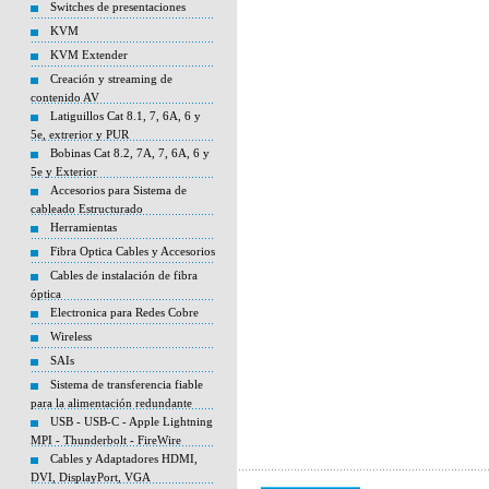
Switches de presentaciones
KVM
KVM Extender
Creación y streaming de
contenido AV
Latiguillos Cat 8.1, 7, 6A, 6 y
5e, extrerior y PUR
Bobinas Cat 8.2, 7A, 7, 6A, 6 y
5e y Exterior
Accesorios para Sistema de
cableado Estructurado
Herramientas
Fibra Optica Cables y Accesorios
Cables de instalación de fibra
óptica
Electronica para Redes Cobre
Wireless
SAIs
Sistema de transferencia fiable
para la alimentación redundante
USB - USB-C - Apple Lightning
MPI - Thunderbolt - FireWire
Cables y Adaptadores HDMI,
DVI, DisplayPort, VGA