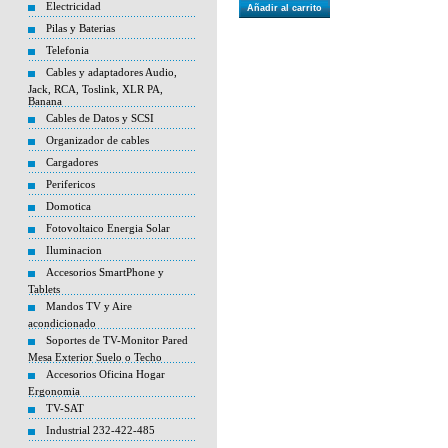
Electricidad
Añadir al carrito
Pilas y Baterias
Telefonia
Cables y adaptadores Audio,
Jack, RCA, Toslink, XLR PA,
Banana
Cables de Datos y SCSI
Organizador de cables
Cargadores
Perifericos
Domotica
Fotovoltaico Energia Solar
Iluminacion
Accesorios SmartPhone y
Tablets
Mandos TV y Aire
acondicionado
Soportes de TV-Monitor Pared
Mesa Exterior Suelo o Techo
Accesorios Oficina Hogar
Ergonomia
TV-SAT
Industrial 232-422-485