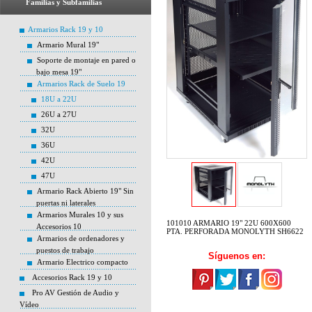
Familias y Subfamilias
Armarios Rack 19 y 10
Armario Mural 19"
Soporte de montaje en pared o
bajo mesa 19"
Armarios Rack de Suelo 19
18U a 22U
26U a 27U
32U
36U
42U
47U
Armario Rack Abierto 19" Sin
puertas ni laterales
Armarios Murales 10 y sus
101010 ARMARIO 19" 22U 600X600
Accesorios 10
PTA. PERFORADA MONOLYTH SH6622
Armarios de ordenadores y
puestos de trabajo
Síguenos en:
Armario Electrico compacto
Accesorios Rack 19 y 10
Pro AV Gestión de Audio y
Vídeo