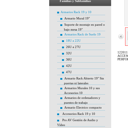
Familias y Subfamilias
Armarios Rack 19 y 10
Armario Mural 19"
Soporte de montaje en pared o
bajo mesa 19"
Armarios Rack de Suelo 19
18U a 22U
26U a 27U
122011
32U
ACCES
PERFO
36U
42U
47U
Armario Rack Abierto 19" Sin
puertas ni laterales
Armarios Murales 10 y sus
Accesorios 10
Armarios de ordenadores y
puestos de trabajo
Armario Electrico compacto
Accesorios Rack 19 y 10
Pro AV Gestión de Audio y
Vídeo