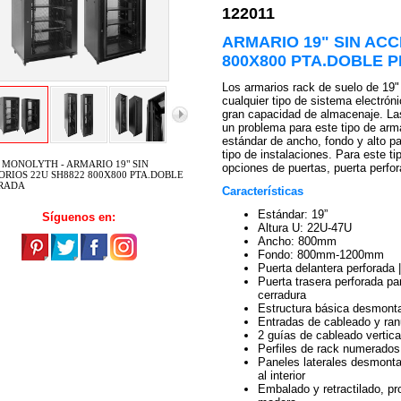
122011
ARMARIO 19" SIN ACC
800X800 PTA.DOBLE 
Los armarios rack de suelo de 19"
cualquier tipo de sistema electrón
gran capacidad de almacenaje. La
un problema para este tipo de arm
estándar de ancho, fondo y alto p
tipo de instalaciones. Para este t
 MONOLYTH - ARMARIO 19" SIN
opciones de puertas, puerta perfor
ORIOS 22U SH8822 800X800 PTA.DOBLE
RADA
Características
Estándar: 19”
Síguenos en:
Altura U: 22U-47U
Ancho: 800mm
Fondo: 800mm-1200mm
Puerta delantera perforada 
Puerta trasera perforada par
cerradura
Estructura básica desmont
Entradas de cableado y ran
2 guías de cableado vertica
Perfiles de rack numerados
Paneles laterales desmonta
al interior
Embalado y retractilado, pr