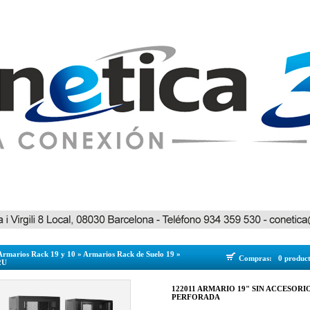
Armarios Rack 19 y 10
»
Armarios Rack de Suelo 19
»
Compras:
0 produc
2U
122011 ARMARIO 19" SIN ACCESORIO
PERFORADA