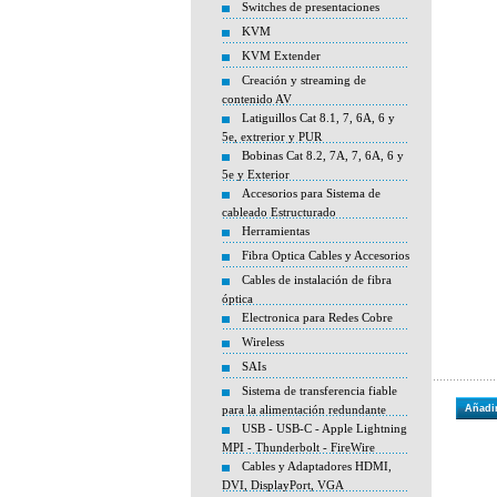
Switches de presentaciones
KVM
KVM Extender
Creación y streaming de
contenido AV
Latiguillos Cat 8.1, 7, 6A, 6 y
5e, extrerior y PUR
Bobinas Cat 8.2, 7A, 7, 6A, 6 y
5e y Exterior
Accesorios para Sistema de
cableado Estructurado
Herramientas
Fibra Optica Cables y Accesorios
Cables de instalación de fibra
óptica
Electronica para Redes Cobre
Wireless
SAIs
Sistema de transferencia fiable
para la alimentación redundante
Añadir
USB - USB-C - Apple Lightning
MPI - Thunderbolt - FireWire
Cables y Adaptadores HDMI,
DVI, DisplayPort, VGA