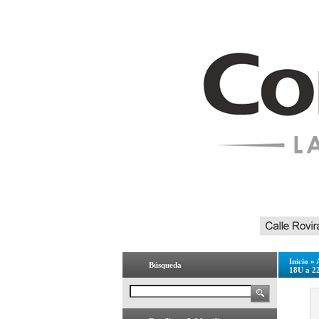
Inicio
»
Búsqueda
18U a 2