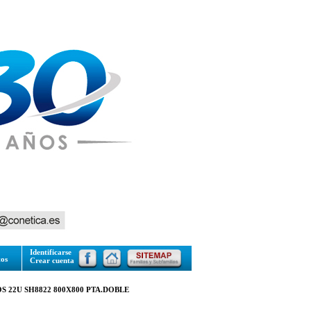
Identificarse
tos
Crear cuenta
S 22U SH8822 800X800 PTA.DOBLE