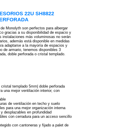
ESORIOS 22U SH8822
PERFORADA
 de Monolyth son perfectos para albergar
ico gracias a su disponibilidad de espacio y
s instalaciones más voluminosas no serán
arios, además está disponible en medidas
ara adaptarse a la mayoría de espacios y
ipo de armario, tenemos disponibles 3
ada, doble perforada o cristal templado.
| cristal templado 5mm| doble perforada
a una mejor ventilación interior, con
able
uras de ventilación en techo y suelo
les para una mejor organización interna
 y desplazables en profundidad
bles con cerradura para un acceso sencillo
otegido con cantoneras y fijado a palet de