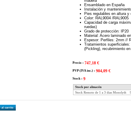
madera
Ensamblado en España
Instalación y mantenimiento
Pies regulables en altura y
Color: RAL9004 /RAL9005
Capacidad de carga máxima
ruedas)
Grado de protección: IP20
Material: Acero laminado en
Espesor: Perfiles: 2mm //
Tratamientos superficiales
(Pickling), recubrimiento e
Precio :
747,18 €
PVP (IVA inc.) :
904,09 €
Stock :
9
Stock por almacén
Stock Remoto de 1 a 3 dias Monolyth
 al carrito