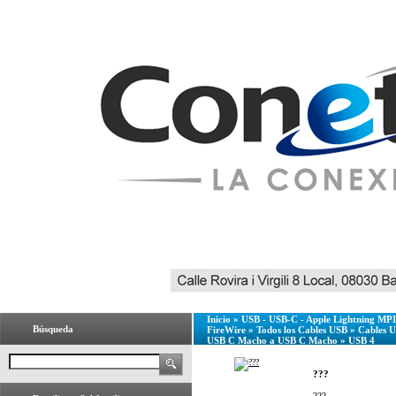
Inicio
»
USB - USB-C - Apple Lightning MPI 
Búsqueda
FireWire
»
Todos los Cables USB
»
Cables 
USB C Macho a USB C Macho
»
USB 4
???