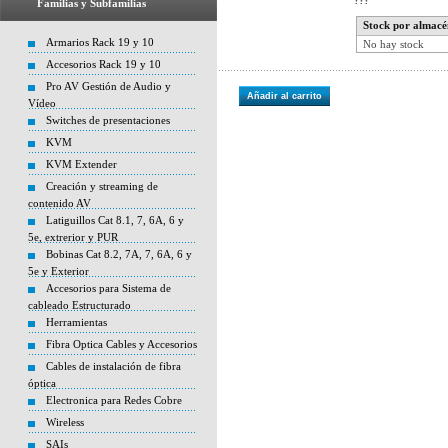
???
Familias y Subfamilias
Stock por almacé
Armarios Rack 19 y 10
No hay stock
Accesorios Rack 19 y 10
Pro AV Gestión de Audio y
Añadir al carrito
Vídeo
Switches de presentaciones
KVM
KVM Extender
Creación y streaming de
contenido AV
Latiguillos Cat 8.1, 7, 6A, 6 y
5e, extrerior y PUR
Bobinas Cat 8.2, 7A, 7, 6A, 6 y
5e y Exterior
Accesorios para Sistema de
cableado Estructurado
Herramientas
Fibra Optica Cables y Accesorios
Cables de instalación de fibra
óptica
Electronica para Redes Cobre
Wireless
SAIs