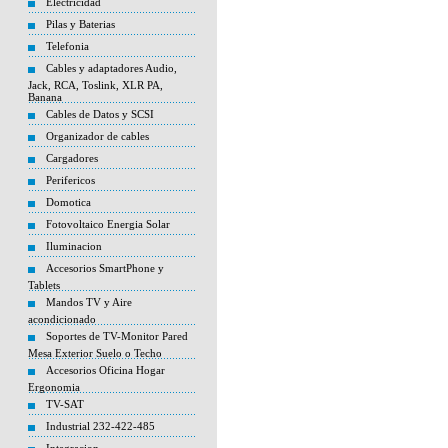
Electricidad
Pilas y Baterias
Telefonia
Cables y adaptadores Audio,
Jack, RCA, Toslink, XLR PA,
Banana
Cables de Datos y SCSI
Organizador de cables
Cargadores
Perifericos
Domotica
Fotovoltaico Energia Solar
Iluminacion
Accesorios SmartPhone y
Tablets
Mandos TV y Aire
acondicionado
Soportes de TV-Monitor Pared
Mesa Exterior Suelo o Techo
Accesorios Oficina Hogar
Ergonomia
TV-SAT
Industrial 232-422-485