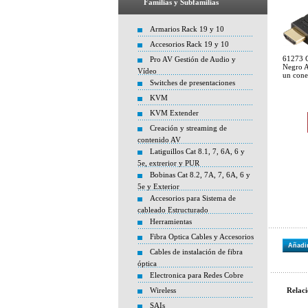
Familias y Subfamilias
Armarios Rack 19 y 10
Accesorios Rack 19 y 10
61273 
Pro AV Gestión de Audio y
Negro 
Vídeo
un cone
Switches de presentaciones
KVM
KVM Extender
Creación y streaming de
contenido AV
Latiguillos Cat 8.1, 7, 6A, 6 y
5e, extrerior y PUR
Bobinas Cat 8.2, 7A, 7, 6A, 6 y
5e y Exterior
Accesorios para Sistema de
cableado Estructurado
Herramientas
Fibra Optica Cables y Accesorios
Añadir
Cables de instalación de fibra
óptica
Electronica para Redes Cobre
Wireless
Relaci
SAIs