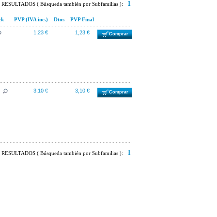
1
RESULTADOS ( Búsqueda también por Subfamilias ):
ck
PVP (IVA inc.)
Dtos
PVP Final
1,23 €
1,23 €
Comprar
3,10 €
3,10 €
Comprar
1
RESULTADOS ( Búsqueda también por Subfamilias ):