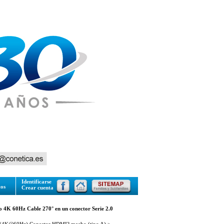
Identificarse
tos
Crear cuenta
4K 60Hz Cable 270° en un conector Serie 2.0