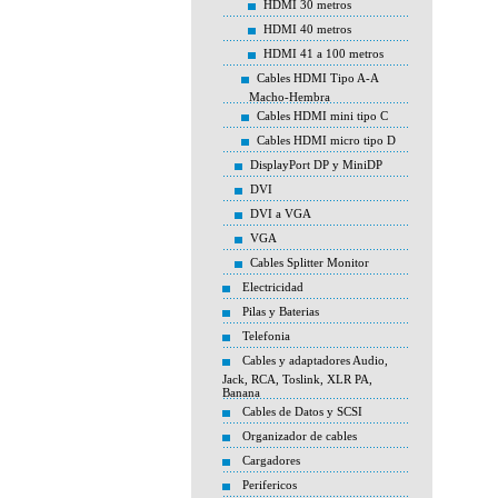
HDMI 30 metros
HDMI 40 metros
HDMI 41 a 100 metros
Cables HDMI Tipo A-A
Macho-Hembra
Cables HDMI mini tipo C
Cables HDMI micro tipo D
DisplayPort DP y MiniDP
DVI
DVI a VGA
VGA
Cables Splitter Monitor
Electricidad
Pilas y Baterias
Telefonia
Cables y adaptadores Audio,
Jack, RCA, Toslink, XLR PA,
Banana
Cables de Datos y SCSI
Organizador de cables
Cargadores
Perifericos