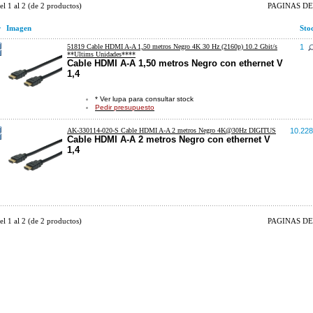
del
1
al
2
(de
2
productos)
PAGINAS DE 
r
Imagen
Sto
51819 Cable HDMI A-A 1,50 metros Negro 4K 30 Hz (2160p) 10.2 Gbit/s
1
**Ultims Unidades****
Cable HDMI A-A 1,50 metros Negro con ethernet V
1,4
* Ver lupa para consultar stock
Pedir presupuesto
AK-330114-020-S Cable HDMI A-A 2 metros Negro 4K@30Hz DIGITUS
10.228
Cable HDMI A-A 2 metros Negro con ethernet V
1,4
del
1
al
2
(de
2
productos)
PAGINAS DE 