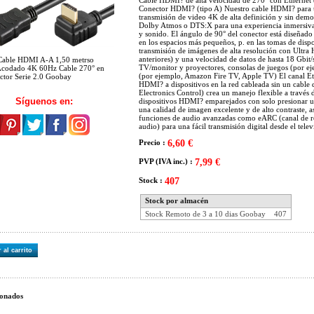
Cable HDMI? de alta velocidad de 270° con Ethern
Conector HDMI? (tipo A) Nuestro cable HDMI? para u
transmisión de video 4K de alta definición y sin dem
Dolby Atmos o DTS:X para una experiencia inmersiva 
y sonido. El ángulo de 90° del conector está diseñado
en los espacios más pequeños, p. en las tomas de dispo
transmisión de imágenes de alta resolución con Ultr
anteriores) y una velocidad de datos de hasta 18 Gbit/
Cable HDMI A-A 1,50 metrso
TV/monitor y proyectores, consolas de juegos (por ej
Acodado 4K 60Hz Cable 270° en
(por ejemplo, Amazon Fire TV, Apple TV) El canal Et
ctor Serie 2.0 Goobay
HDMI? a dispositivos en la red cableada sin un cabl
Electronics Control) crea un manejo flexible a través 
Síguenos en:
dispositivos HDMI? emparejados con solo presionar 
una calidad de imagen excelente y de alto contraste,
funciones de audio avanzadas como eARC (canal de r
audio) para una fácil transmisión digital desde el telev
Precio :
6,60 €
PVP (IVA inc.) :
7,99 €
Stock :
407
Stock por almacén
Stock Remoto de 3 a 10 dias Goobay
407
 al carrito
onados