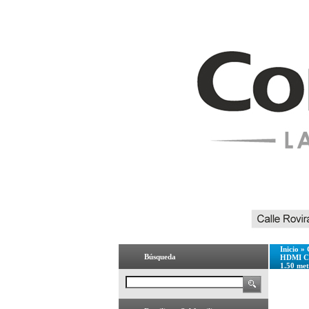
Inicio
»
Búsqueda
HDMI Ca
1.50 met