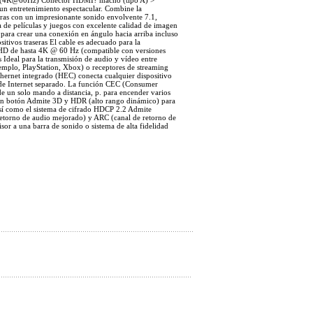
et (4K@60Hz) Conector HDMI? macho (tipo A) >
n entretenimiento espectacular. Combine la
oras con un impresionante sonido envolvente 7.1,
de películas y juegos con excelente calidad de imagen
 para crear una conexión en ángulo hacia arriba incluso
sitivos traseras El cable es adecuado para la
a HD de hasta 4K @ 60 Hz (compatible con versiones
s Ideal para la transmisión de audio y vídeo entre
emplo, PlayStation, Xbox) o receptores de streaming
hernet integrado (HEC) conecta cualquier dispositivo
e de Internet separado. La función CEC (Consumer
de un solo mando a distancia, p. para encender varios
un botón Admite 3D y HDR (alto rango dinámico) para
 así como el sistema de cifrado HDCP 2.2 Admite
etorno de audio mejorado) y ARC (canal de retorno de
isor a una barra de sonido o sistema de alta fidelidad