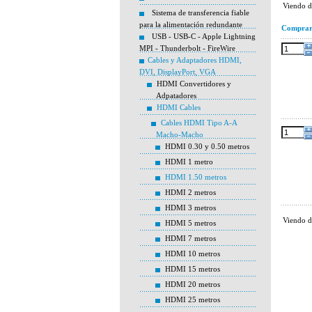
Viendo 
Sistema de transferencia fiable
para la alimentación redundante
Compra
USB - USB-C - Apple Lightning
MPI - Thunderbolt - FireWire
Cables y Adaptadores HDMI,
DVI, DisplayPort, VGA
HDMI Convertidores y
Adpatadores
HDMI Cables
Cables HDMI Tipo A-A
Macho-Macho
HDMI 0.30 y 0.50 metros
HDMI 1 metro
HDMI 1.50 metros
HDMI 2 metros
HDMI 3 metros
Viendo 
HDMI 5 metros
HDMI 7 metros
HDMI 10 metros
HDMI 15 metros
HDMI 20 metros
HDMI 25 metros