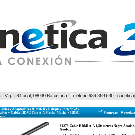
Cables y Adaptadores HDMI, DVI, DisplayPort, VGA
»
bles
»
Cables HDMI Tipo A-A Macho-Macho
»
HDMI
Compras:
0 produc
ros
61273 Cable HDMI A-A 1,50 metros Negro Acodado 
Goobay