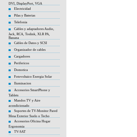
DVI, DisplayPort, VGA
Electricidad
Pilas y Baterias
Telefonia
Cables y adaptadores Audio,
Jack, RCA, Toslink, XLR PA,
Banana
Cables de Datos y SCSI
Organizador de cables
Cargadores
Perifericos
Domotica
Fotovoltaico Energia Solar
Iluminacion
Accesorios SmartPhone y
Tablets
Mandos TV y Aire
acondicionado
Soportes de TV-Monitor Pared
Mesa Exterior Suelo o Techo
Accesorios Oficina Hogar
Ergonomia
TV-SAT