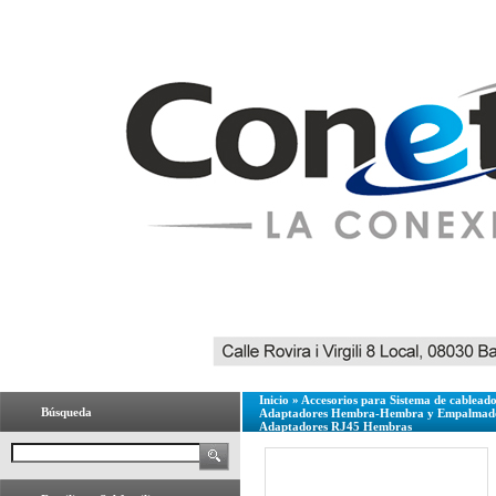
Inicio
»
Accesorios para Sistema de cablead
Búsqueda
Adaptadores Hembra-Hembra y Empalmado
Adaptadores RJ45 Hembras