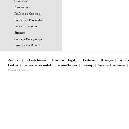
Garantías
Newsletters
Política de Cookies
Política de Privacidad
Servicio Técnico
Sitemap
Solicitar Presupuesto
Suscripción Boletín
Acerca de
|
Bolsa de trabajo
|
Condiciones Legales
|
Contactar
|
Descargas
|
Fabrica
Cookies
|
Política de Privacidad
|
Servicio Técnico
|
Sitemap
|
Solicitar Presupuesto
Conetica Informatica