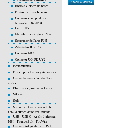
Añadir al carrito
Rosetas y Placas de pared
Puntos de Consolidacion
Conector y adaptadores
Industrial IP67-IP68
Carril DIN
Modulos para Cajas de Suelo
Separador de Pares RJ45
Adaptador RJ a DB
Conector M12
Conector UG-UR-UY2
Herramientas
Fibra Optica Cables y Accesorios
Cables de instalación de fibra
óptica
Electronica para Redes Cobre
Wireless
SAIs
Sistema de transferencia fiable
para la alimentación redundante
USB - USB-C - Apple Lightning
MPI - Thunderbolt - FireWire
Cables y Adaptadores HDMI,