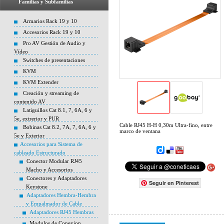
Familias y Subfamilias
Armarios Rack 19 y 10
Accesorios Rack 19 y 10
Pro AV Gestión de Audio y
Vídeo
Switches de presentaciones
KVM
KVM Extender
Creación y streaming de
contenido AV
Latiguillos Cat 8.1, 7, 6A, 6 y
5e, extrerior y PUR
Cable RJ45 H-H 0,30m Ultra-fino, entre
Bobinas Cat 8.2, 7A, 7, 6A, 6 y
marco de ventana
5e y Exterior
Accesorios para Sistema de
cableado Estructurado
Conector Modular RJ45
Macho y Accesorios
Conectores y Adaptadores
Seguir en Pinterest
Keystone
Adaptadores Hembra-Hembra
y Empalmador de Cable
Adaptadores RJ45 Hembras
Modulos de Conexion