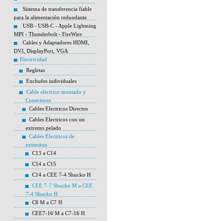
Sistema de transferencia fiable
para la alimentación redundante
USB - USB-C - Apple Lightning
MPI - Thunderbolt - FireWire
Cables y Adaptadores HDMI,
DVI, DisplayPort, VGA
Electricidad
Regletas
Enchufes individuales
Cable electrico montado y
Conectores
Cables Electricos Directos
Cables Electricos con un
extremo pelado
Cables Electricos de
extension
C13 a C14
C14 a C15
C14 a CEE 7-4 Shucko H
CEE 7-7 Shucko M a CEE
7-4 Shucko H
C8 M a C7 H
CEE7-16 M a C7-16 H