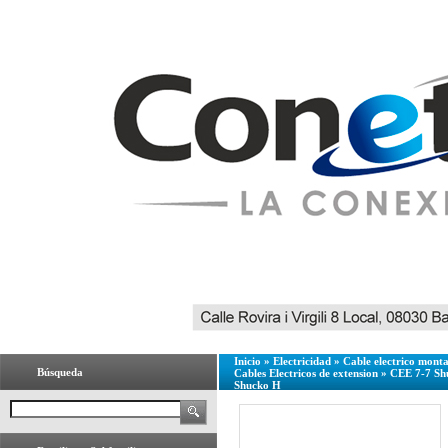
Inicio
»
Electricidad
»
Cable electrico mont
Búsqueda
Cables Electricos de extension
»
CEE 7-7 Sh
Shucko H