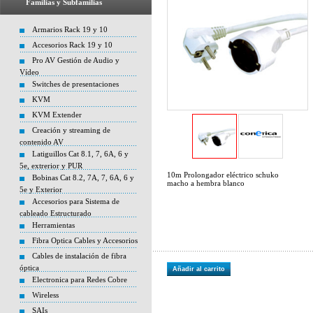
Familias y Subfamilias
Armarios Rack 19 y 10
Accesorios Rack 19 y 10
Pro AV Gestión de Audio y
Vídeo
Switches de presentaciones
KVM
KVM Extender
Creación y streaming de
contenido AV
Latiguillos Cat 8.1, 7, 6A, 6 y
5e, extrerior y PUR
10m Prolongador eléctrico schuko
Bobinas Cat 8.2, 7A, 7, 6A, 6 y
macho a hembra blanco
5e y Exterior
Accesorios para Sistema de
cableado Estructurado
Herramientas
Fibra Optica Cables y Accesorios
Cables de instalación de fibra
óptica
Añadir al carrito
Electronica para Redes Cobre
Wireless
SAIs