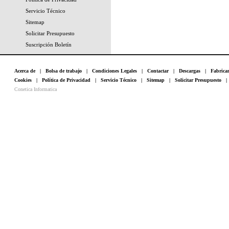
Servicio Técnico
Sitemap
Solicitar Presupuesto
Suscripción Boletín
Acerca de
|
Bolsa de trabajo
|
Condiciones Legales
|
Contactar
|
Descargas
|
Fabrica
Cookies
|
Política de Privacidad
|
Servicio Técnico
|
Sitemap
|
Solicitar Presupuesto
Conetica Informatica