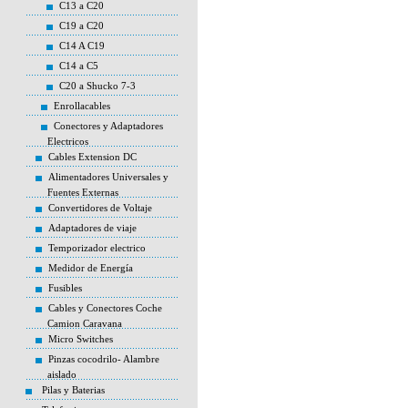
C13 a C20
C19 a C20
C14 A C19
C14 a C5
C20 a Shucko 7-3
Enrollacables
Conectores y Adaptadores
Electricos
Cables Extension DC
Alimentadores Universales y
Fuentes Externas
Convertidores de Voltaje
Adaptadores de viaje
Temporizador electrico
Medidor de Energía
Fusibles
Cables y Conectores Coche
Camion Caravana
Micro Switches
Pinzas cocodrilo- Alambre
aislado
Pilas y Baterias