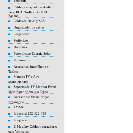
Telefonia
Cables y adaptadores Audio,
Jack, RCA, Toslink, XLR PA,
Banana
Cables de Datos y SCSI
Organizador de cables
Cargadores
Perifericos
Domotica
Fotovoltaico Energia Solar
Iluminacion
Accesorios SmartPhone y
Tablets
Mandos TV y Aire
acondicionado
Soportes de TV-Monitor Pared
Mesa Exterior Suelo o Techo
Accesorios Oficina Hogar
Ergonomia
TV-SAT
Industrial 232-422-485
Integracion
E-Mobility Cables y cargadores
para Vehiculos