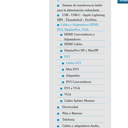
Añadir
Sistema de transferencia fiable
para la alimentación redundante
USB - USB-C - Apple Lightning
MPI - Thunderbolt - FireWire
Cables y Adaptadores HDMI,
DVI, DisplayPort, VGA
HDMI Convertidores y
Adpatadores
HDMI Cables
DisplayPort DP y MiniDP
DVI
Cables DVI
Mini DVI
Adaptador
DVI Convertidores
DVI a VGA
VGA
Cables Splitter Monitor
Electricidad
Pilas y Baterias
Telefonia
Cables y adaptadores Audio,