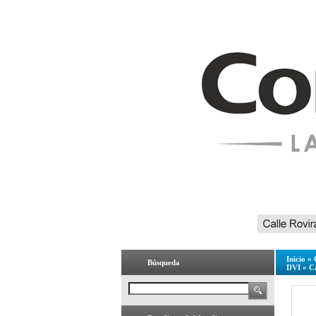
Inicio
»
Búsqueda
DVI
»
C