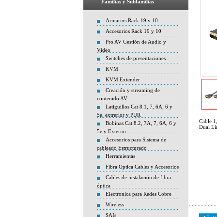
Familias y Subfamilias
Armarios Rack 19 y 10
Accesorios Rack 19 y 10
Pro AV Gestión de Audio y
Vídeo
Switches de presentaciones
KVM
KVM Extender
Creación y streaming de
contenido AV
Latiguillos Cat 8.1, 7, 6A, 6 y
5e, extrerior y PUR
Cable 
Bobinas Cat 8.2, 7A, 7, 6A, 6 y
Dual Li
5e y Exterior
Accesorios para Sistema de
cableado Estructurado
Herramientas
Fibra Optica Cables y Accesorios
Cables de instalación de fibra
óptica
Electronica para Redes Cobre
Wireless
SAIs