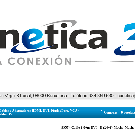
Cables y Adaptadores HDMI, DVI, DisplayPort, VGA
»
Compras:
0 produc
ables DVI
93574 Cable 1,80m DVI - D (24+1) Macho-Macho 