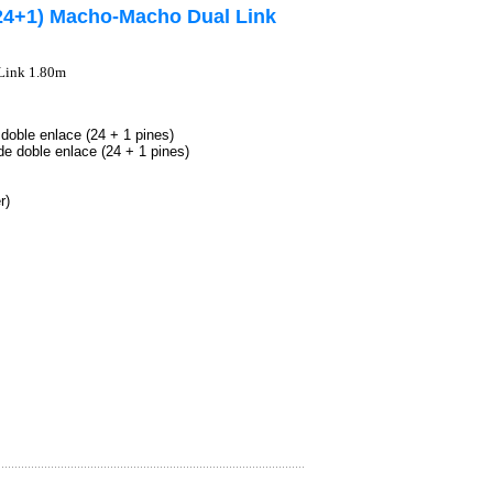
(24+1) Macho-Macho Dual Link
Link 1.80m
doble enlace (24 + 1 pines)
de doble enlace (24 + 1 pines)
r)