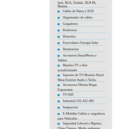
Jack, RCA, Toslink, XLR PA,
Banana
Cables de Datos y SCSI
Organizador de cables
Cargadores
Perifericos
Domotica
Fotovoltaico Energia Solar
Iluminacion
Accesorios SmartPhone y
Tablets
Mandos TV y Aire
acondicionado
Soportes de TV-Monitor Pared
Mesa Exterior Suelo o Techo
Accesorios Oficina Hogar
Ergonomia
TV-SAT
Industrial 232-422-485
Integracion
E-Mobility Cables y cargadores
para Vehiculos
Seguridad Laboral e Higiene,
Clima Tiempo, Medio ambiente