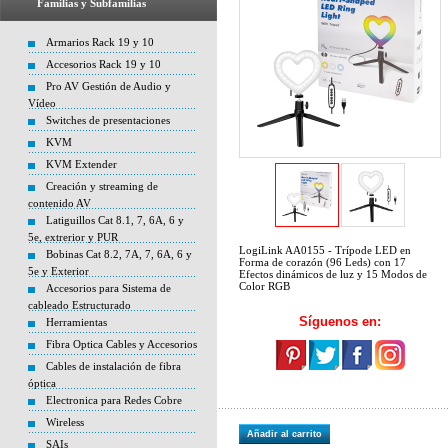
Familias y Subfamilias
Armarios Rack 19 y 10
Accesorios Rack 19 y 10
Pro AV Gestión de Audio y
Vídeo
Switches de presentaciones
KVM
KVM Extender
Creación y streaming de
contenido AV
Latiguillos Cat 8.1, 7, 6A, 6 y
5e, extrerior y PUR
LogiLink AA0155 - Trípode LED en
Bobinas Cat 8.2, 7A, 7, 6A, 6 y
Forma de corazón (96 Leds) con 17
5e y Exterior
Efectos dinámicos de luz y 15 Modos de
Color RGB
Accesorios para Sistema de
cableado Estructurado
Síguenos en:
Herramientas
Fibra Optica Cables y Accesorios
Cables de instalación de fibra
óptica
Electronica para Redes Cobre
Wireless
Añadir al carrito
SAIs