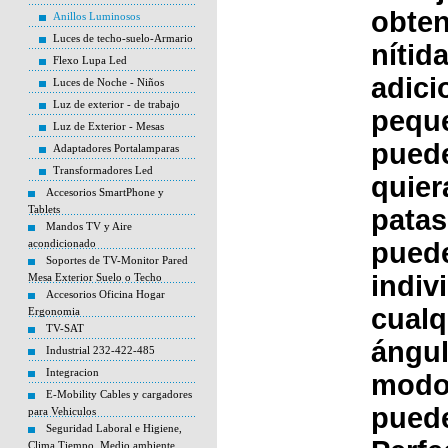
obte
Anillos Luminosos
Luces de techo-suelo-Armario
nítid
Flexo Lupa Led
adici
Luces de Noche - Niños
Luz de exterior - de trabajo
peque
Luz de Exterior - Mesas
puede
Adaptadores Portalamparas
Transformadores Led
quier
Accesorios SmartPhone y
Tablets
patas
Mandos TV y Aire
acondicionado
puede
Soportes de TV-Monitor Pared
indiv
Mesa Exterior Suelo o Techo
Accesorios Oficina Hogar
cualq
Ergonomia
TV-SAT
ángul
Industrial 232-422-485
Integracion
modo
E-Mobility Cables y cargadores
puede
para Vehiculos
Seguridad Laboral e Higiene,
Clima Tiempo, Medio ambiente