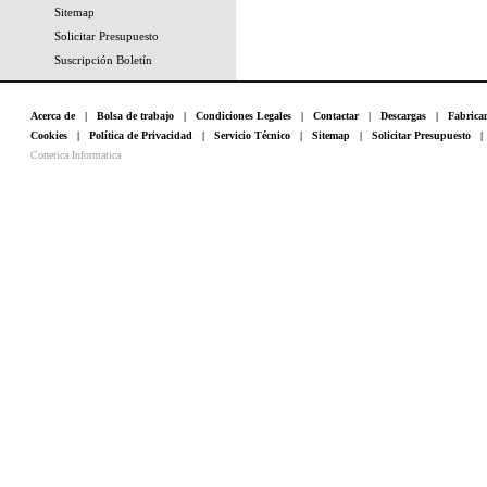
Sitemap
Solicitar Presupuesto
Suscripción Boletín
Acerca de
|
Bolsa de trabajo
|
Condiciones Legales
|
Contactar
|
Descargas
|
Fabrica
Cookies
|
Política de Privacidad
|
Servicio Técnico
|
Sitemap
|
Solicitar Presupuesto
Conetica Informatica