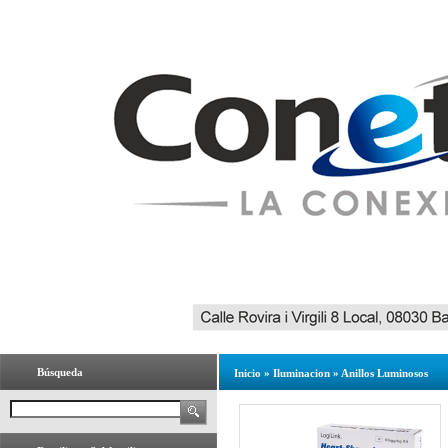
Búsqueda
Inicio
»
Iluminacion
»
Anillos Luminosos