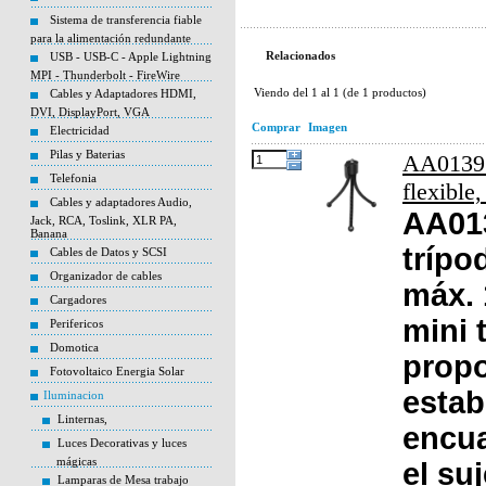
Sistema de transferencia fiable
para la alimentación redundante
Relacionados
USB - USB-C - Apple Lightning
MPI - Thunderbolt - FireWire
Viendo del
1
al
1
(de
1
productos)
Cables y Adaptadores HDMI,
DVI, DisplayPort, VGA
Comprar
Imagen
Electricidad
Pilas y Baterias
AA0139 M
Telefonia
flexible
Cables y adaptadores Audio,
AA013
Jack, RCA, Toslink, XLR PA,
Banana
trípod
Cables de Datos y SCSI
Organizador de cables
máx. 
Cargadores
mini 
Perifericos
Domotica
propo
Fotovoltaico Energia Solar
estab
Iluminacion
Linternas,
encua
Luces Decorativas y luces
mágicas
el su
Lamparas de Mesa trabajo