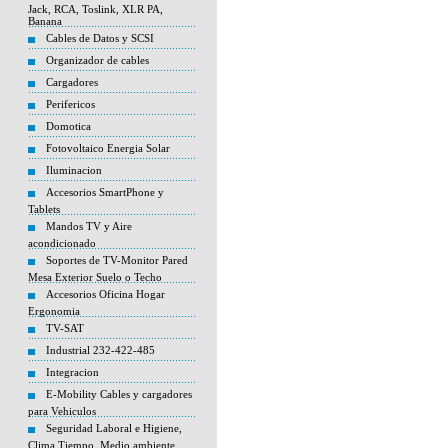
Jack, RCA, Toslink, XLR PA,
Banana
Cables de Datos y SCSI
Organizador de cables
Cargadores
Perifericos
Domotica
Fotovoltaico Energia Solar
Iluminacion
Accesorios SmartPhone y
Tablets
Mandos TV y Aire
acondicionado
Soportes de TV-Monitor Pared
Mesa Exterior Suelo o Techo
Accesorios Oficina Hogar
Ergonomia
TV-SAT
Industrial 232-422-485
Integracion
E-Mobility Cables y cargadores
para Vehiculos
Seguridad Laboral e Higiene,
Clima Tiempo, Medio ambiente