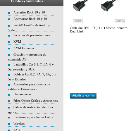
Familias y Subfamilias
Armarios Rack 19 y 10
Accesorios Rack 19 y 10
Pro AV Gestión de Audio y
Cable 5m DVI - D (24+1) Macho-Hembra
Vídeo
Dual Link
Switches de presentaciones
KVM
KVM Extender
Creación y streaming de
contenido AV
Latiguillos Cat 8.1, 7, 6A, 6 y
5e, extrerior y PUR
Bobinas Cat 8.2, 7A, 7, 6A, 6 y
5e y Exterior
Accesorios para Sistema de
cableado Estructurado
Herramientas
Añadir al carrito
Fibra Optica Cables y Accesorios
Cables de instalación de fibra
óptica
Electronica para Redes Cobre
Wireless
SAIs