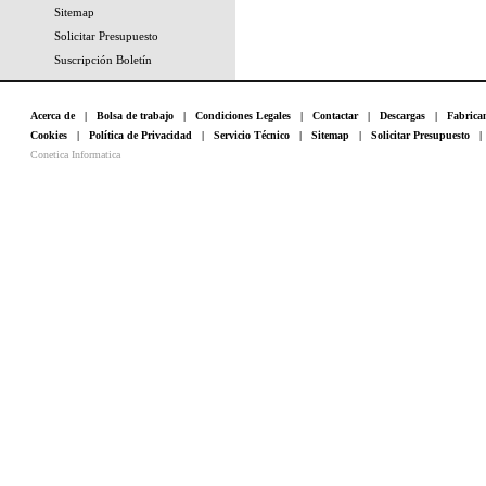
Sitemap
Solicitar Presupuesto
Suscripción Boletín
Acerca de
|
Bolsa de trabajo
|
Condiciones Legales
|
Contactar
|
Descargas
|
Fabrica
Cookies
|
Política de Privacidad
|
Servicio Técnico
|
Sitemap
|
Solicitar Presupuesto
Conetica Informatica