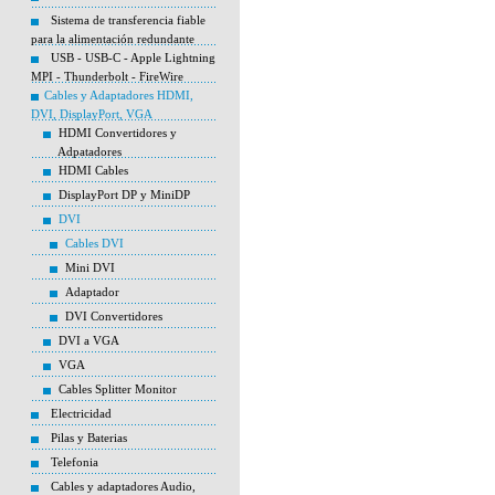
Sistema de transferencia fiable
para la alimentación redundante
USB - USB-C - Apple Lightning
MPI - Thunderbolt - FireWire
Cables y Adaptadores HDMI,
DVI, DisplayPort, VGA
HDMI Convertidores y
Adpatadores
HDMI Cables
DisplayPort DP y MiniDP
DVI
Cables DVI
Mini DVI
Adaptador
DVI Convertidores
DVI a VGA
VGA
Cables Splitter Monitor
Electricidad
Pilas y Baterias
Telefonia
Cables y adaptadores Audio,