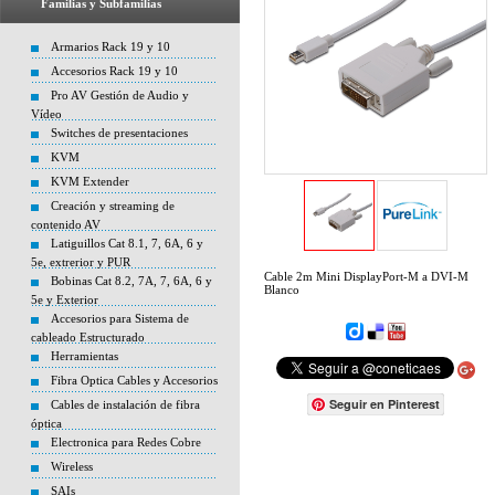
Familias y Subfamilias
Armarios Rack 19 y 10
Accesorios Rack 19 y 10
Pro AV Gestión de Audio y
Vídeo
Switches de presentaciones
KVM
KVM Extender
Creación y streaming de
contenido AV
Latiguillos Cat 8.1, 7, 6A, 6 y
5e, extrerior y PUR
Cable 2m Mini DisplayPort-M a DVI-M
Bobinas Cat 8.2, 7A, 7, 6A, 6 y
Blanco
5e y Exterior
Accesorios para Sistema de
cableado Estructurado
Herramientas
Fibra Optica Cables y Accesorios
Seguir en Pinterest
Cables de instalación de fibra
óptica
Electronica para Redes Cobre
Wireless
SAIs