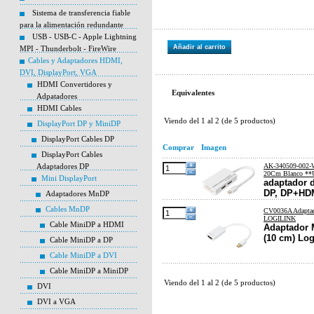
Sistema de transferencia fiable
para la alimentación redundante
USB - USB-C - Apple Lightning
Añadir al carrito
MPI - Thunderbolt - FireWire
Cables y Adaptadores HDMI,
DVI, DisplayPort, VGA
HDMI Convertidores y
Equivalentes
Adpatadores
HDMI Cables
Viendo del
1
al
2
(de
5
productos)
DisplayPort DP y MiniDP
DisplayPort Cables DP
Comprar
Imagen
DisplayPort Cables
Adaptadores DP
AK-340509-002-
20Cm Blanco *
Mini DisplayPort
adaptador d
DP, DP+HDM
Adaptadores MnDP
Cables MnDP
CV0036A Adapta
LOGILINK
Cable MiniDP a HDMI
Adaptador 
(10 cm) Log
Cable MiniDP a DP
Cable MiniDP a DVI
Cable MiniDP a MiniDP
Viendo del
1
al
2
(de
5
productos)
DVI
DVI a VGA