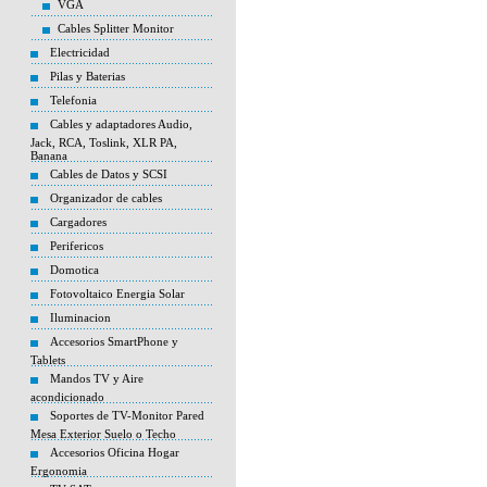
VGA
Cables Splitter Monitor
Electricidad
Pilas y Baterias
Telefonia
Cables y adaptadores Audio,
Jack, RCA, Toslink, XLR PA,
Banana
Cables de Datos y SCSI
Organizador de cables
Cargadores
Perifericos
Domotica
Fotovoltaico Energia Solar
Iluminacion
Accesorios SmartPhone y
Tablets
Mandos TV y Aire
acondicionado
Soportes de TV-Monitor Pared
Mesa Exterior Suelo o Techo
Accesorios Oficina Hogar
Ergonomia