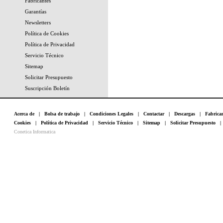
Fabricantes
Garantías
Newsletters
Política de Cookies
Política de Privacidad
Servicio Técnico
Sitemap
Solicitar Presupuesto
Suscripción Boletín
Acerca de
|
Bolsa de trabajo
|
Condiciones Legales
|
Contactar
|
Descargas
|
Fabrica
Cookies
|
Política de Privacidad
|
Servicio Técnico
|
Sitemap
|
Solicitar Presupuesto
Conetica Informatica