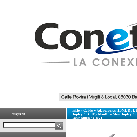
Inicio
»
Cables y Adaptadores HDMI, DVI, 
Búsqueda
DisplayPort DP y MiniDP
»
Mini DisplayPor
Cable MiniDP a DVI