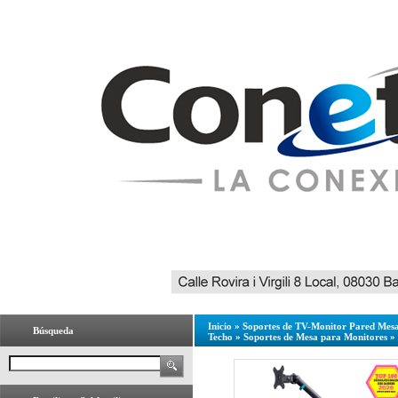
Inicio
»
Soportes de TV-Monitor Pared Mesa
Búsqueda
Techo
»
Soportes de Mesa para Monitores
»