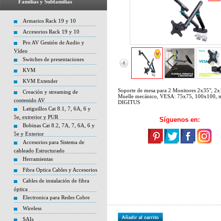
Familias y Subfamilias
Armarios Rack 19 y 10
Accesorios Rack 19 y 10
Pro AV Gestión de Audio y
Vídeo
Switches de presentaciones
KVM
KVM Extender
Soporte de mesa para 2 Monitores 2x35", 2
Creación y streaming de
Muelle mecánico, VESA: 75x75, 100x100, 
contenido AV
DIGITUS
Latiguillos Cat 8.1, 7, 6A, 6 y
5e, extrerior y PUR
Síguenos en:
Bobinas Cat 8.2, 7A, 7, 6A, 6 y
5e y Exterior
Accesorios para Sistema de
cableado Estructurado
Herramientas
Fibra Optica Cables y Accesorios
Cables de instalación de fibra
óptica
Electronica para Redes Cobre
Wireless
Añadir al carrito
SAIs