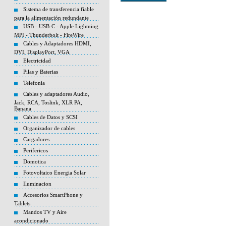
Sistema de transferencia fiable
para la alimentación redundante
USB - USB-C - Apple Lightning
MPI - Thunderbolt - FireWire
Cables y Adaptadores HDMI,
DVI, DisplayPort, VGA
Electricidad
Pilas y Baterias
Telefonia
Cables y adaptadores Audio,
Jack, RCA, Toslink, XLR PA,
Banana
Cables de Datos y SCSI
Organizador de cables
Cargadores
Perifericos
Domotica
Fotovoltaico Energia Solar
Iluminacion
Accesorios SmartPhone y
Tablets
Mandos TV y Aire
acondicionado