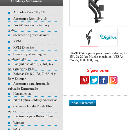
Familias y Subfamilias
Armarios Rack 19 y 10
Accesorios Rack 19 y 10
Pro AV Gestión de Audio y
Vídeo
Switches de presentaciones
KVM
KVM Extender
DA-90474 Soporte para monitor doble, 2x
Creación y streaming de
45", 2x 20 kg Muelle mecánico, VESA:
contenido AV
75x75, 100x100, negro
Latiguillos Cat 8.1, 7, 6A, 6 y
5e, extrerior y PUR
Síguenos en:
Bobinas Cat 8.2, 7A, 7, 6A, 6 y
5e y Exterior
Accesorios para Sistema de
cableado Estructurado
Herramientas
Fibra Optica Cables y Accesorios
Añadir al carrito
Cables de instalación de fibra
óptica
Electronica para Redes Cobre
Wireless
SAIs