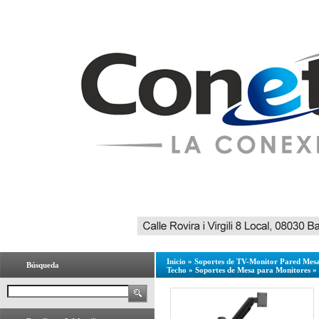
Inicio
»
Soportes de TV-Monitor Pared Mesa
Búsqueda
Techo
»
Soportes de Mesa para Monitores
»