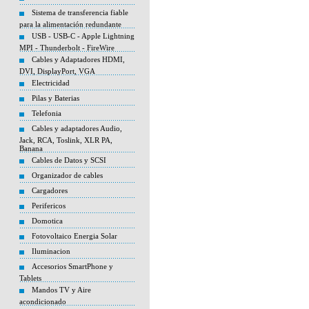
Sistema de transferencia fiable
para la alimentación redundante
USB - USB-C - Apple Lightning
MPI - Thunderbolt - FireWire
Cables y Adaptadores HDMI,
DVI, DisplayPort, VGA
Electricidad
Pilas y Baterias
Telefonia
Cables y adaptadores Audio,
Jack, RCA, Toslink, XLR PA,
Banana
Cables de Datos y SCSI
Organizador de cables
Cargadores
Perifericos
Domotica
Fotovoltaico Energia Solar
Iluminacion
Accesorios SmartPhone y
Tablets
Mandos TV y Aire
acondicionado