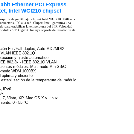
abit Ethernet PCI Express
ket, Intel WGI210 chipset
soporte de perfil bajo, chipset Intel WGI210. Utilice la
conectar su PC a la red. Chipset Intel: garantiza una
ado para estabilizar la temperatura del SFP. Velocidad
módulos SFP Gigabit. Incluye soporte de instalación de
ción Full/Half-duplex, Auto-MDI/MDIX
ón VLAN IEEE 802.1Q
tección y ajuste automático
 IEEE 802.3x - IEEE 802.1Q VLAN
guientes módulos: Multimodo MiniGBiC
nomodo WDM 1000BX
d óptima y eficiente
a estabilización de la temperatura del módulo
4, IPv6
9k
, 7, Vista, XP, Mac OS X y Linux
iento: 0 - 55 °C