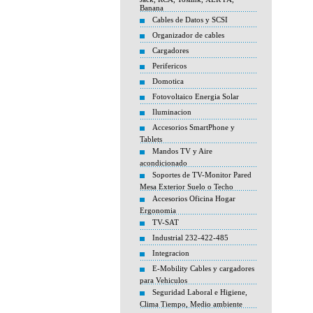
Banana
Cables de Datos y SCSI
Organizador de cables
Cargadores
Perifericos
Domotica
Fotovoltaico Energia Solar
Iluminacion
Accesorios SmartPhone y
Tablets
Mandos TV y Aire
acondicionado
Soportes de TV-Monitor Pared
Mesa Exterior Suelo o Techo
Accesorios Oficina Hogar
Ergonomia
TV-SAT
Industrial 232-422-485
Integracion
E-Mobility Cables y cargadores
para Vehiculos
Seguridad Laboral e Higiene,
Clima Tiempo, Medio ambiente