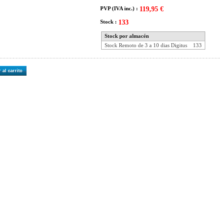
PVP (IVA inc.) :
119,95 €
Stock :
133
Stock por almacén
Stock Remoto de 3 a 10 dias Digitus
133
 al carrito