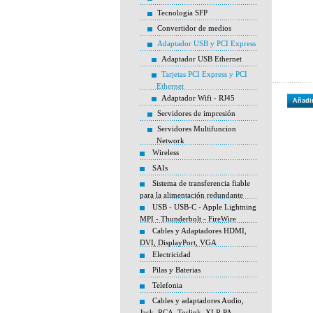
Tecnologia SFP
Convertidor de medios
Adaptador USB y PCI Express
Adaptador USB Ethernet
Tarjetas PCI Express y PCI
Ethernet
Adaptador Wifi - RJ45
Añadir
Servidores de impresión
Servidores Multifuncion
Network
Wireless
SAIs
Sistema de transferencia fiable
para la alimentación redundante
USB - USB-C - Apple Lightning
MPI - Thunderbolt - FireWire
Cables y Adaptadores HDMI,
DVI, DisplayPort, VGA
Electricidad
Pilas y Baterias
Telefonia
Cables y adaptadores Audio,
Jack, RCA, Toslink, XLR PA,