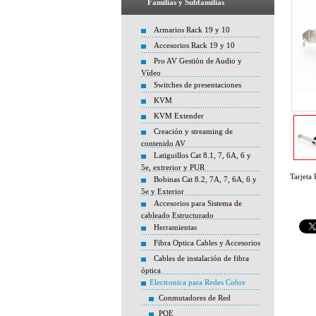
Familias y Subfamilias
Armarios Rack 19 y 10
Accesorios Rack 19 y 10
Pro AV Gestión de Audio y
Vídeo
Switches de presentaciones
KVM
KVM Extender
Creación y streaming de
contenido AV
Latiguillos Cat 8.1, 7, 6A, 6 y
5e, extrerior y PUR
Tarjeta
Bobinas Cat 8.2, 7A, 7, 6A, 6 y
5e y Exterior
Accesorios para Sistema de
cableado Estructurado
Herramientas
Fibra Optica Cables y Accesorios
Cables de instalación de fibra
óptica
Electronica para Redes Cobre
Conmutadores de Red
POE