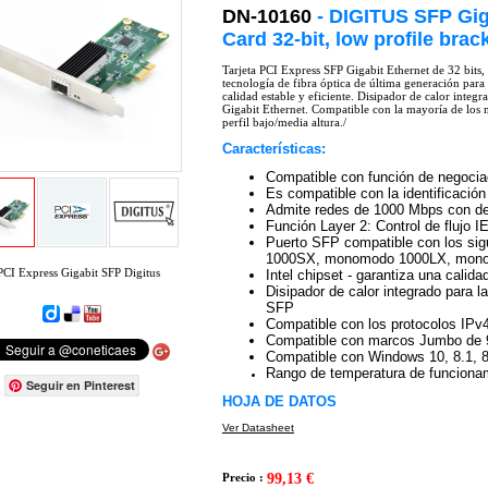
DN-10160
- DIGITUS SFP Gig
Card 32-bit, low profile brac
Tarjeta PCI Express SFP Gigabit Ethernet de 32 bits, 
tecnología de fibra óptica de última generación para 
calidad estable y eficiente. Disipador de calor integr
Gigabit Ethernet. Compatible con la mayoría de los 
perfil bajo/media altura./
Características:
Compatible con función de negocia
Es compatible con la identificaci
Admite redes de 1000 Mbps con de
Función Layer 2: Control de flujo
Puerto SFP compatible con los si
1000SX, monomodo 1000LX, mo
 PCI Express Gigabit SFP Digitus
Intel chipset - garantiza una calida
Disipador de calor integrado para l
SFP
Compatible con los protocolos IPv
Compatible con marcos Jumbo de 
Compatible con Windows 10, 8.1, 8
Rango de temperatura de funcionam
Seguir en Pinterest
HOJA DE DATOS
Ver Datasheet
Precio :
99,13 €