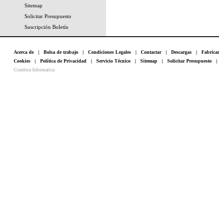
Sitemap
Solicitar Presupuesto
Suscripción Boletín
Acerca de
|
Bolsa de trabajo
|
Condiciones Legales
|
Contactar
|
Descargas
|
Fabrica
Cookies
|
Política de Privacidad
|
Servicio Técnico
|
Sitemap
|
Solicitar Presupuesto
Conetica Informatica