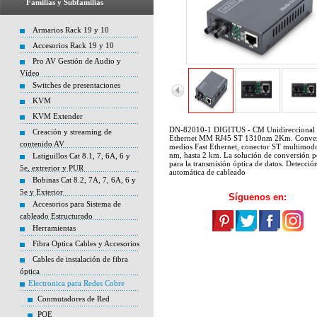
Familias y Subfamilias
Armarios Rack 19 y 10
Accesorios Rack 19 y 10
Pro AV Gestión de Audio y
Vídeo
Switches de presentaciones
KVM
KVM Extender
DN-82010-1 DIGITUS - CM Unidireccional 
Creación y streaming de
Ethernet MM RJ45 ST 1310nm 2Km. Conver
contenido AV
medios Fast Ethernet, conector ST multimod
nm, hasta 2 km. La solución de conversión p
Latiguillos Cat 8.1, 7, 6A, 6 y
para la transmisión óptica de datos. Detecció
5e, extrerior y PUR
automática de cableado
Bobinas Cat 8.2, 7A, 7, 6A, 6 y
5e y Exterior
Síguenos en:
Accesorios para Sistema de
cableado Estructurado
Herramientas
Fibra Optica Cables y Accesorios
Cables de instalación de fibra
óptica
Electronica para Redes Cobre
Conmutadores de Red
POE