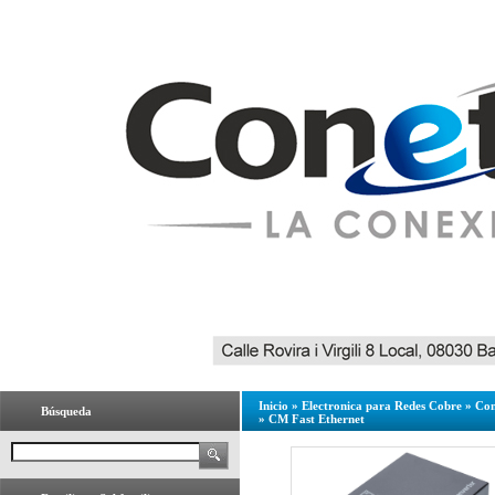
Inicio
»
Electronica para Redes Cobre
»
Con
Búsqueda
»
CM Fast Ethernet