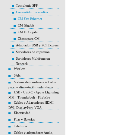
Tecnologia SFP
Convertidor de medios
CM Fast Ethernet
CM Gigabit
CM 10 Gigabit
Chasis para CM
Adaptador USB y PCI Express
Servidores de impresión
Servidores Multifuncion
Network
Wireless
SAIs
Sistema de transferencia fiable
para la alimentación redundante
USB - USB-C - Apple Lightning
MPI - Thunderbolt - FireWire
Cables y Adaptadores HDMI,
DVI, DisplayPort, VGA
Electricidad
Pilas y Baterias
Telefonia
Cables y adaptadores Audio,