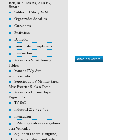
Jack, RCA, Toslink, XLR PA,
Banana
Cables de Datos y SCSI
Organizador de cables
Cargadores
Perifericos
Domotica
Fotovoltaico Energia Solar
Iluminacion
Añadir al carrito
Accesorios SmartPhone y
Tablets
Mandos TV y Aire
acondicionado
Soportes de TV-Monitor Pared
Mesa Exterior Suelo o Techo
Accesorios Oficina Hogar
Ergonomia
TV-SAT
Industrial 232-422-485
Integracion
E-Mobility Cables y cargadores
para Vehiculos
Seguridad Laboral e Higiene,
Clima Tiempo, Medio ambiente