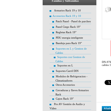
Familias y Subfamilias
Armarios Rack 19 y 10
Accesorios Rack 19 y 10
Patch Panel - Panel de parcheo
Panel Ciego Rack 19"
Regletas Rack 19"
PDU energia inteligente
Bandeja para Rack 19"
Soportes en L y Gestion de
Cables
Soportes con Gestion de
Cables
DN-9766
cables 
Soportes en L
Soportes Carril DIN
Modulos de Refrigeracion -
Climatizadores
Otros Accesorios
Cerraduras y llaves Armarios
Rack
Cajon Rack 19"
Pro AV Gestión de Audio y
Vídeo
Añadir