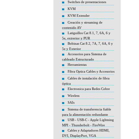
Switches de presentaciones
KVM
KVM Extender
Creación y streaming de
contenido AV
Latiguillos Cat 8.1, 7, 6A, 6 y
5e, extrerior y PUR
Bobinas Cat 8.2, 7A, 7, 6A, 6 y
5e y Exterior
Accesorios para Sistema de
cableado Estructurado
Herramientas
Fibra Optica Cables y Accesorios
Cables de instalación de fibra
óptica
Electronica para Redes Cobre
Wireless
SAIs
Sistema de transferencia fiable
para la alimentación redundante
USB - USB-C - Apple Lightning
MPI - Thunderbolt - FireWire
Cables y Adaptadores HDMI,
DVI, DisplayPort, VGA