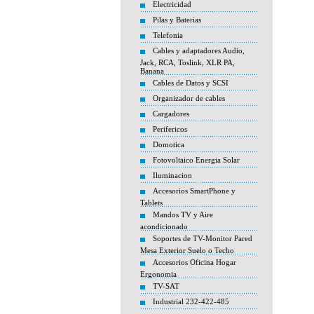
Electricidad
Pilas y Baterias
Telefonia
Cables y adaptadores Audio,
Jack, RCA, Toslink, XLR PA,
Banana
Cables de Datos y SCSI
Organizador de cables
Cargadores
Perifericos
Domotica
Fotovoltaico Energia Solar
Iluminacion
Accesorios SmartPhone y
Tablets
Mandos TV y Aire
acondicionado
Soportes de TV-Monitor Pared
Mesa Exterior Suelo o Techo
Accesorios Oficina Hogar
Ergonomia
TV-SAT
Industrial 232-422-485