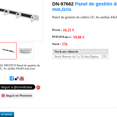
DN-97662
Panel de gestión d
mm,Gris
Panel de gestión de cables 1U, 4x anillas 44
Precio :
16,25 €
PVP (IVA inc.) :
19,66 €
Stock :
576
Stock por almacén
Stock Remoto de 3 a 10 dias Digitus
576
2 DIGITUS Panel de gestión de
1U, 4x anillas 44x60 mm,Gris
Seguir en Pinterest
 al carrito