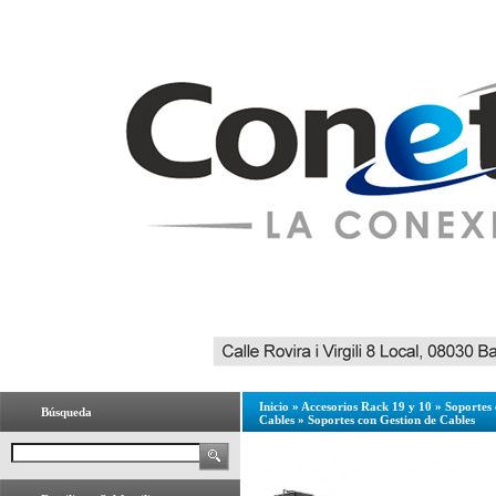
Inicio
»
Accesorios Rack 19 y 10
»
Soportes 
Búsqueda
Cables
»
Soportes con Gestion de Cables