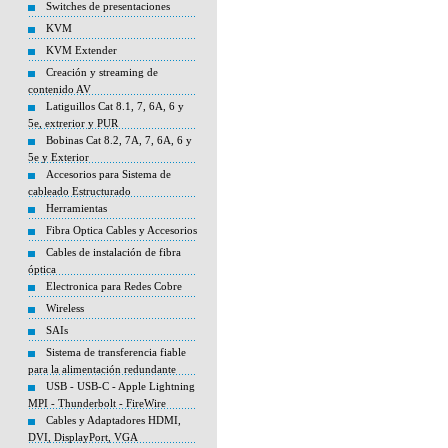
Switches de presentaciones
KVM
KVM Extender
Creación y streaming de
contenido AV
Latiguillos Cat 8.1, 7, 6A, 6 y
5e, extrerior y PUR
Bobinas Cat 8.2, 7A, 7, 6A, 6 y
5e y Exterior
Accesorios para Sistema de
cableado Estructurado
Herramientas
Fibra Optica Cables y Accesorios
Cables de instalación de fibra
óptica
Electronica para Redes Cobre
Wireless
SAIs
Sistema de transferencia fiable
para la alimentación redundante
USB - USB-C - Apple Lightning
MPI - Thunderbolt - FireWire
Cables y Adaptadores HDMI,
DVI, DisplayPort, VGA