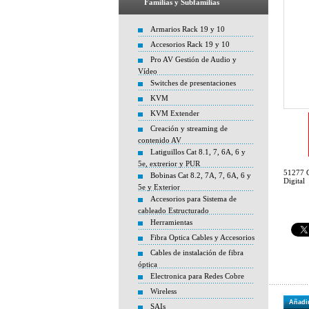
Familias y Subfamilias
Armarios Rack 19 y 10
Accesorios Rack 19 y 10
Pro AV Gestión de Audio y
Vídeo
Switches de presentaciones
KVM
KVM Extender
Creación y streaming de
contenido AV
Latiguillos Cat 8.1, 7, 6A, 6 y
5e, extrerior y PUR
51277 
Bobinas Cat 8.2, 7A, 7, 6A, 6 y
Digital
5e y Exterior
Accesorios para Sistema de
cableado Estructurado
Herramientas
Fibra Optica Cables y Accesorios
Cables de instalación de fibra
óptica
Electronica para Redes Cobre
Wireless
Añadir
SAIs