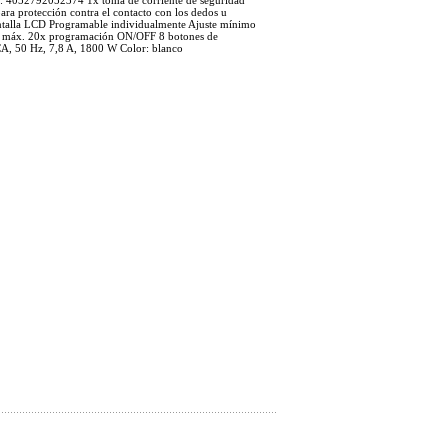
AN: 4052792052374 1x toma de corriente de seguridad
ra protección contra el contacto con los dedos u
antalla LCD Programable individualmente Ajuste mínimo
as; máx. 20x programación ON/OFF 8 botones de
A, 50 Hz, 7,8 A, 1800 W Color: blanco