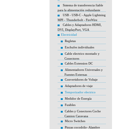
Sistema de transferencia fiable
para la alimentación redundante
USB - USB-C - Apple Lightning
MPI - Thunderbolt - FireWire
Cables y Adaptadores HDMI,
DVI, DisplayPort, VGA
Electricidad
Regletas
Enchufes individuales
Cable electrico montado y
Conectores
Cables Extension DC
Alimentadores Universales y
Fuentes Externas
Convertidores de Voltaje
Adaptadores de viaje
Temporizador electrico
Medidor de Energía
Fusibles
Cables y Conectores Coche
Camion Caravana
Micro Switches
Pinzas cocodrilo- Alambre