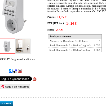
Interruptor horario digital N.º de pieza: ET0007 E
Toma de corriente con obturador de seguridad IP20 pa
objetos similares Cambio de hora digital mediante p
de minutos: 1 minuto Tiempo ajustable: 24 h / 7 dí
función Enchufe de seguridad Alimentación: 230 V C
Precio :
11,77 €
PVP (IVA inc.) :
14,24 €
Stock :
2.321
Stock por almacén
Almacen de Barcelona 24-48 horas
2
Stock Remoto de 3 a 10 dias Logilink
1.056
Stock Remoto de 3 a 10 dias Goobay
1.263
GOOBAY Programador eléctrico
Seguir en Pinterest
 al carrito