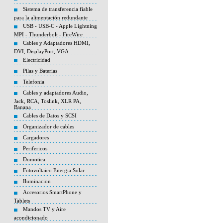
Sistema de transferencia fiable
para la alimentación redundante
USB - USB-C - Apple Lightning
MPI - Thunderbolt - FireWire
Cables y Adaptadores HDMI,
DVI, DisplayPort, VGA
Electricidad
Pilas y Baterias
Telefonia
Cables y adaptadores Audio,
Jack, RCA, Toslink, XLR PA,
Banana
Cables de Datos y SCSI
Organizador de cables
Cargadores
Perifericos
Domotica
Fotovoltaico Energia Solar
Iluminacion
Accesorios SmartPhone y
Tablets
Mandos TV y Aire
acondicionado