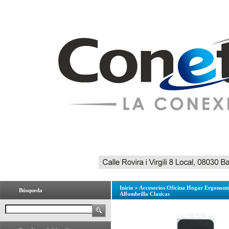
Inicio
»
Accesorios Oficina Hogar Ergonom
Búsqueda
Alfombrilla Clasicas