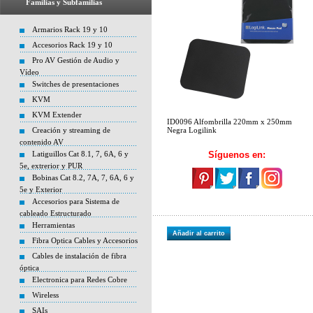
Familias y Subfamilias
Armarios Rack 19 y 10
Accesorios Rack 19 y 10
Pro AV Gestión de Audio y
Vídeo
Switches de presentaciones
KVM
KVM Extender
ID0096 Alfombrilla 220mm x 250mm
Creación y streaming de
Negra Logilink
contenido AV
Latiguillos Cat 8.1, 7, 6A, 6 y
Síguenos en:
5e, extrerior y PUR
Bobinas Cat 8.2, 7A, 7, 6A, 6 y
5e y Exterior
Accesorios para Sistema de
cableado Estructurado
Herramientas
Añadir al carrito
Fibra Optica Cables y Accesorios
Cables de instalación de fibra
óptica
Electronica para Redes Cobre
Wireless
SAIs