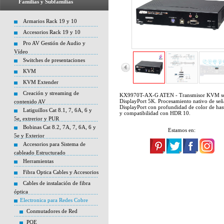
Familias y Subfamilias
Armarios Rack 19 y 10
Accesorios Rack 19 y 10
Pro AV Gestión de Audio y
Vídeo
Switches de presentaciones
KVM
KVM Extender
Creación y streaming de
KX9970T-AX-G ATEN - Transmisor KVM so
DisplayPort 5K. Procesamiento nativo de señ
contenido AV
DisplayPort con profundidad de color de hast
Latiguillos Cat 8.1, 7, 6A, 6 y
y compatibilidad con HDR 10.
5e, extrerior y PUR
Bobinas Cat 8.2, 7A, 7, 6A, 6 y
Estamos en:
5e y Exterior
Accesorios para Sistema de
cableado Estructurado
Herramientas
Fibra Optica Cables y Accesorios
Cables de instalación de fibra
óptica
Electronica para Redes Cobre
Conmutadores de Red
POE