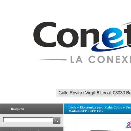
Inicio
»
Electronica para Redes Cobre
»
Tec
Búsqueda
Modulos SFP
»
SFP 10G