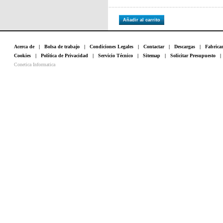
Añadir al carrito
Acerca de
|
Bolsa de trabajo
|
Condiciones Legales
|
Contactar
|
Descargas
|
Fabrica
Cookies
|
Política de Privacidad
|
Servicio Técnico
|
Sitemap
|
Solicitar Presupuesto
Conetica Informatica