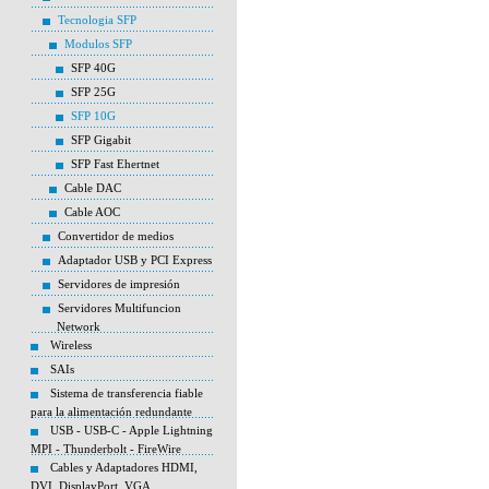
Tecnologia SFP
Modulos SFP
SFP 40G
SFP 25G
SFP 10G
SFP Gigabit
SFP Fast Ehertnet
Cable DAC
Cable AOC
Convertidor de medios
Adaptador USB y PCI Express
Servidores de impresión
Servidores Multifuncion
Network
Wireless
SAIs
Sistema de transferencia fiable
para la alimentación redundante
USB - USB-C - Apple Lightning
MPI - Thunderbolt - FireWire
Cables y Adaptadores HDMI,
DVI, DisplayPort, VGA