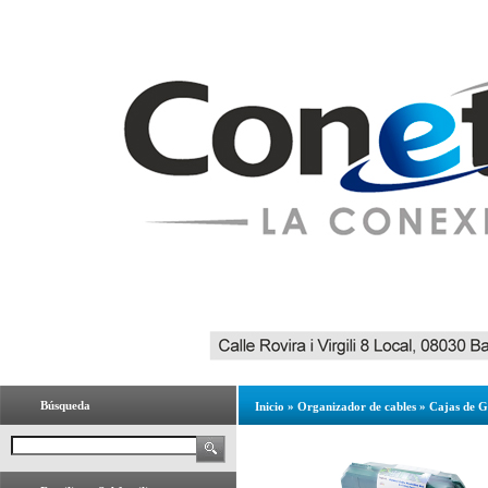
Búsqueda
Inicio
»
Organizador de cables
»
Cajas de G