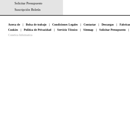
Solicitar Presupuesto
Suscripción Boletín
Acerca de
|
Bolsa de trabajo
|
Condiciones Legales
|
Contactar
|
Descargas
|
Fabrica
Cookies
|
Política de Privacidad
|
Servicio Técnico
|
Sitemap
|
Solicitar Presupuesto
Conetica Informatica