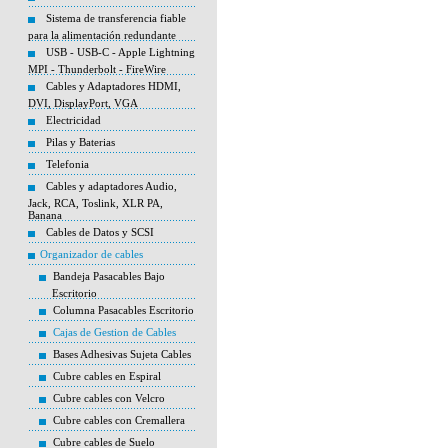
Sistema de transferencia fiable
para la alimentación redundante
USB - USB-C - Apple Lightning
MPI - Thunderbolt - FireWire
Cables y Adaptadores HDMI,
DVI, DisplayPort, VGA
Electricidad
Pilas y Baterias
Telefonia
Cables y adaptadores Audio,
Jack, RCA, Toslink, XLR PA,
Banana
Cables de Datos y SCSI
Organizador de cables
Bandeja Pasacables Bajo
Escritorio
Columna Pasacables Escritorio
Cajas de Gestion de Cables
Bases Adhesivas Sujeta Cables
Cubre cables en Espiral
Cubre cables con Velcro
Cubre cables con Cremallera
Cubre cables de Suelo