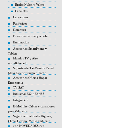
Bridas Nylon y Velcro
Canaletas
Cargadores
Perifericos
Domotica
Fotovoltaico Energia Solar
Iluminacion
Accesorios SmartPhone y
Tablets
Mandos TV y Aire
acondicionado
Soportes de TV-Monitor Pared
Mesa Exterior Suelo o Techo
Accesorios Oficina Hogar
Ergonomia
TV-SAT
Industrial 232-422-485
Integracion
E-Mobility Cables y cargadores
para Vehiculos
Seguridad Laboral e Higiene,
Clima Tiempo, Medio ambiente
>>> NOVEDADES >>>