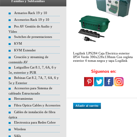
Familias y Subfamilias
Armarios Rack 19 y 10
Accesorios Rack 19 y 10
Pro AV Gestión de Audio y
Vídeo
Switches de presentaciones
KVM
KVM Extender
Logilink LPS284 Caja Electrica exterior
Creación y streaming de
IP54 Verde 390x228x138mm Con regleta
exterior 4 tomas negra y tapa Logilink
contenido AV
Latiguillos Cat 8.1, 7, 6A, 6 y
Síguenos en:
5e, extrerior y PUR
Bobinas Cat 8.2, 7A, 7, 6A, 6 y
5e y Exterior
Accesorios para Sistema de
cableado Estructurado
Herramientas
Fibra Optica Cables y Accesorios
Añadir al carrito
Cables de instalación de fibra
óptica
Electronica para Redes Cobre
Wireless
SAIs