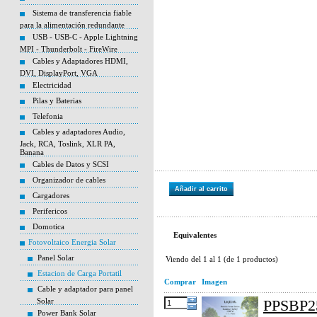
Sistema de transferencia fiable
para la alimentación redundante
USB - USB-C - Apple Lightning
MPI - Thunderbolt - FireWire
Cables y Adaptadores HDMI,
DVI, DisplayPort, VGA
Electricidad
Pilas y Baterias
Telefonia
Cables y adaptadores Audio,
Jack, RCA, Toslink, XLR PA,
Banana
Cables de Datos y SCSI
Organizador de cables
Añadir al carrito
Cargadores
Perifericos
Domotica
Equivalentes
Fotovoltaico Energia Solar
Panel Solar
Viendo del
1
al
1
(de
1
productos)
Estacion de Carga Portatil
Comprar
Imagen
Cable y adaptador para panel
Solar
PPSBP25
Power Bank Solar