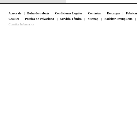
Acerca de
|
Bolsa de trabajo
|
Condiciones Legales
|
Contactar
|
Descargas
|
Fabrica
Cookies
|
Política de Privacidad
|
Servicio Técnico
|
Sitemap
|
Solicitar Presupuesto
Conetica Informatica