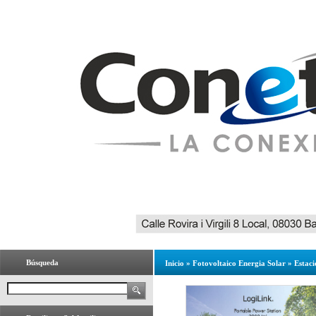
Búsqueda
Inicio
»
Fotovoltaico Energia Solar
»
Estaci