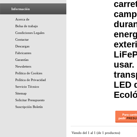
carre
Información
camp
Acerca de
duran
Bolsa de trabajo
energ
Condiciones Legales
Contactar
exter
Descargas
LiFe
Fabricantes
Garantías
usar.
Newsletters
trans
Política de Cookies
Política de Privacidad
LED 
Servicio Técnico
Ecoló
Sitemap
Solicitar Presupuesto
Suscripción Boletín
Viendo del
1
al
1
(de
1
productos)