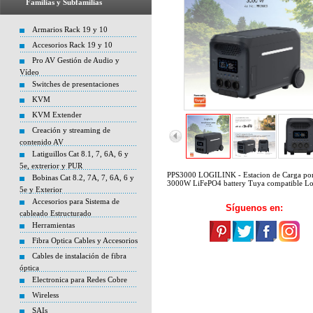
Familias y Subfamilias
Armarios Rack 19 y 10
Accesorios Rack 19 y 10
Pro AV Gestión de Audio y
Vídeo
Switches de presentaciones
KVM
KVM Extender
Creación y streaming de
contenido AV
Latiguillos Cat 8.1, 7, 6A, 6 y
5e, extrerior y PUR
PPS3000 LOGILINK - Estacion de Carga port
Bobinas Cat 8.2, 7A, 7, 6A, 6 y
3000W LiFePO4 battery Tuya compatible Lo
5e y Exterior
Accesorios para Sistema de
Síguenos en:
cableado Estructurado
Herramientas
Fibra Optica Cables y Accesorios
Cables de instalación de fibra
óptica
Electronica para Redes Cobre
Wireless
SAIs