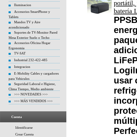
portátil
Iluminacion
batería
Accesorios SmartPhone y
Tablets
PPSB
Mandos TV y Aire
energ
acondicionado
Soportes de TV-Monitor Pared
paque
Mesa Exterior Suelo o Techo
Accesorios Oficina Hogar
adici
Ergonomia
TV-SAT
LiFeP
Industrial 232-422-485
Integracion
Logil
E-Mobility Cables y cargadores
usar 
para Vehiculos
Seguridad Laboral e Higiene,
refri
Clima Tiempo, Medio ambiente
>>> NOVEDADES >>>
incor
>>> MÁS VENDIDOS >>>
prote
Cuenta
múlti
Identificarse
Perfe
Crear Cuenta