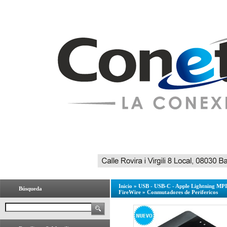
Inicio
»
USB - USB-C - Apple Lightning MPI 
Búsqueda
FireWire
»
Conmutadores de Perifericos