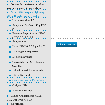
Sistema de transferencia fiable
para la alimentación redundante
USB - USB-C - Apple Lightning
MPI - Thunderbolt - FireWire
Todos los Cables USB
Adaptador Grafico USB y USB
C
Extensor Amplificador USB C
y USB 3.0, 2.0, 1.1
Adaptadores
Añadir al carrito
Hubs USB 2.0 3.0 Tipo A y C
Docking y multipuertos
Docking Switches
Convertidores USB a Paralelo,
Sata, PS2
Usb a Convertidor de sonido
USB a Bluetooth
Conmutadores de Perifericos
Gadgets USB
Firewire 1394 A y B
Cables y Adaptadores HDMI,
DVI, DisplayPort, VGA
Electricidad