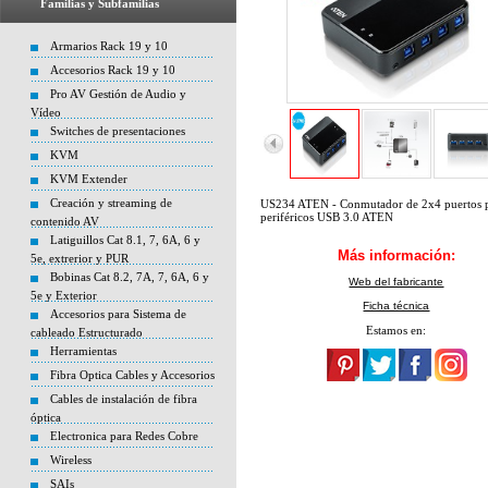
Familias y Subfamilias
Armarios Rack 19 y 10
Accesorios Rack 19 y 10
Pro AV Gestión de Audio y
Vídeo
Switches de presentaciones
KVM
KVM Extender
Creación y streaming de
US234 ATEN - Conmutador de 2x4 puertos 
periféricos USB 3.0 ATEN
contenido AV
Latiguillos Cat 8.1, 7, 6A, 6 y
Más información:
5e, extrerior y PUR
Bobinas Cat 8.2, 7A, 7, 6A, 6 y
Web del fabricante
5e y Exterior
Ficha técnica
Accesorios para Sistema de
Estamos en:
cableado Estructurado
Herramientas
Fibra Optica Cables y Accesorios
Cables de instalación de fibra
óptica
Electronica para Redes Cobre
Wireless
SAIs