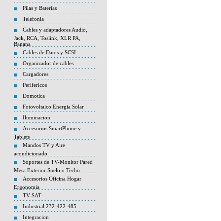
Pilas y Baterias
Telefonia
Cables y adaptadores Audio,
Jack, RCA, Toslink, XLR PA,
Banana
Cables de Datos y SCSI
Organizador de cables
Cargadores
Perifericos
Domotica
Fotovoltaico Energia Solar
Iluminacion
Accesorios SmartPhone y
Tablets
Mandos TV y Aire
acondicionado
Soportes de TV-Monitor Pared
Mesa Exterior Suelo o Techo
Accesorios Oficina Hogar
Ergonomia
TV-SAT
Industrial 232-422-485
Integracion