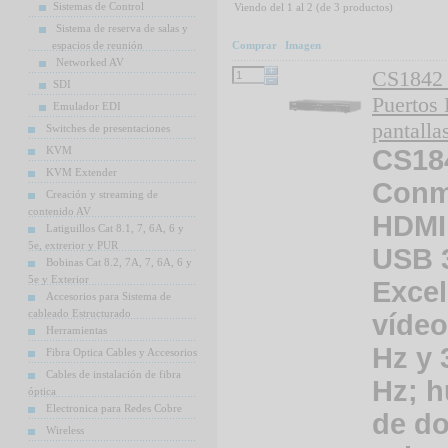
Sistemas de Control
Viendo del
1
al
2
(de
3
productos)
Sistema de reserva de salas y
espacios de reunión
Comprar
Imagen
Networked AV
CS1842
SDI
Puertos
Emulador EDI
pantall
Switches de presentaciones
KVM
CS18
KVM Extender
Conm
Creación y streaming de
contenido AV
HDMI 
Latiguillos Cat 8.1, 7, 6A, 6 y
5e, extrerior y PUR
USB 
Bobinas Cat 8.2, 7A, 7, 6A, 6 y
5e y Exterior
Excel
Accesorios para Sistema de
cableado Estructurado
vídeo
Herramientas
Hz y 
Fibra Optica Cables y Accesorios
Cables de instalación de fibra
Hz; h
óptica
Electronica para Redes Cobre
de do
Wireless