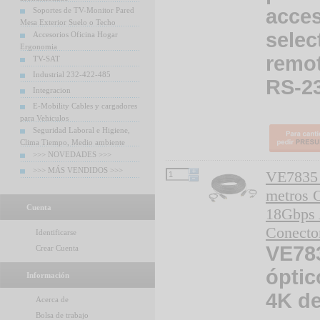
acces
Soportes de TV-Monitor Pared
Mesa Exterior Suelo o Techo
selec
Accesorios Oficina Hogar
Ergonomia
remo
TV-SAT
Industrial 232-422-485
RS-2
Integracion
E-Mobility Cables y cargadores
para Vehiculos
Seguridad Laboral e Higiene,
Clima Tiempo, Medio ambiente
>>> NOVEDADES >>>
>>> MÁS VENDIDOS >>>
VE7835
metros 
Cuenta
18Gbps
Conecto
Identificarse
VE78
Crear Cuenta
óptic
Información
4K d
Acerca de
Bolsa de trabajo