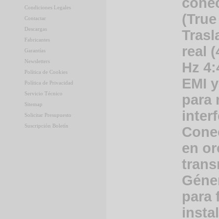
cone
Condiciones Legales
(True
Contactar
Descargas
Trasl
Fabricantes
real 
Garantías
Newsletters
Hz 4:
Política de Cookies
EMI y
Política de Privacidad
Servicio Técnico
para 
Sitemap
inter
Solicitar Presupuesto
Suscripción Boletín
Cone
en or
trans
Géne
para f
insta