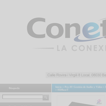
Inicio
»
Pro AV Gestión de Audio y Vídeo
»
Búsqueda
»
HDBaseT