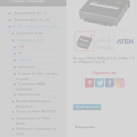
Familias y Subfamilias
Armarios Rack 19 y 10
Accesorios Rack 19 y 10
Pro AV Gestión de Audio y Vídeo
Extractor de Audio
Extensores de Video
CAT
IP
Receptor HDMI HDBaseT-Lite (1080p a 70
HDBaseT
m) (HDBaseT Clase B)
Optico AOC
Síguenos en:
Extensor de Video con placa
de pared
Transmision HDMI
Inalambrico
Audio Extensor
Boosters Amplificadores
Repetidores
Añadir al carrito
Divisor de Video SPLITTER
Conmutadores de Video
Switch
Relacionados
Matrices de Conmutacion de
Video