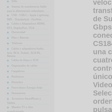
veloc
SAIs
Sistema de transferencia fiable
trans
para la alimentación redundante
USB - USB-C - Apple Lightning
de S
MPI - Thunderbolt - FireWire
Cables y Adaptadores HDMI,
Gbps.
DVI, DisplayPort, VGA
Electricidad
cone
Pilas y Baterias
CS18
Telefonia
Cables y adaptadores Audio,
una c
Jack, RCA, Toslink, XLR PA,
Banana
cuatr
Cables de Datos y SCSI
Organizador de cables
contr
Cargadores
único
Perifericos
Domotica
Vide
Fotovoltaico Energia Solar
Selec
Iluminacion
Accesorios SmartPhone y
orde
Tablets
Mandos TV y Aire
pulsa
acondicionado