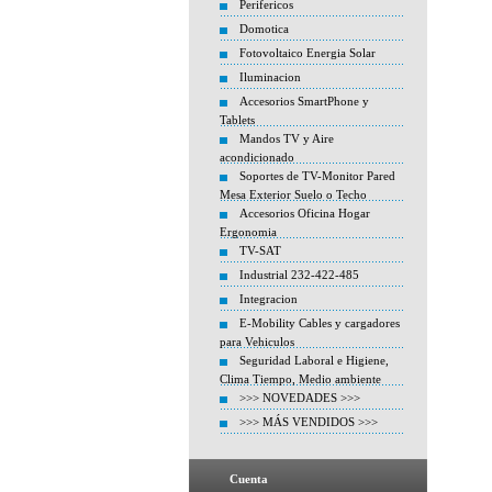
Perifericos
Domotica
Fotovoltaico Energia Solar
Iluminacion
Accesorios SmartPhone y
Tablets
Mandos TV y Aire
acondicionado
Soportes de TV-Monitor Pared
Mesa Exterior Suelo o Techo
Accesorios Oficina Hogar
Ergonomia
TV-SAT
Industrial 232-422-485
Integracion
E-Mobility Cables y cargadores
para Vehiculos
Seguridad Laboral e Higiene,
Clima Tiempo, Medio ambiente
>>> NOVEDADES >>>
>>> MÁS VENDIDOS >>>
Cuenta