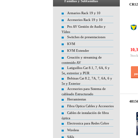
Familias y Subfamilias
CR123
Armarios Rack 19 y 10
Accesorios Rack 19 y 10
Pro AV Gestión de Audio y
Vídeo
Switches de presentaciones
KVM
10,3
KVM Extender
Stock
Creación y streaming de
contenido AV
Latiguillos Cat 8.1, 7, 6A, 6 y
5e, extrerior y PUR
Bobinas Cat 8.2, 7A, 7, 6A, 6 y
5e y Exterior
Accesorios para Sistema de
cableado Estructurado
Herramientas
48156
Fibra Optica Cables y Accesorios
Cables de instalación de fibra
óptica
Electronica para Redes Cobre
Wireless
SAIs