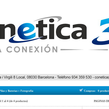
Pilas y Baterias
»
Fotografia
Compras:
0 produc
el
1
al
4
(de
4
productos)
PAGINAS DE 