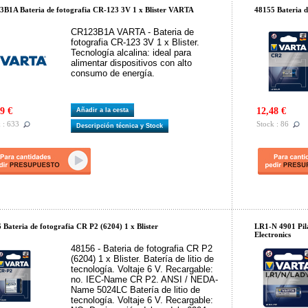
B1A Bateria de fotografia CR-123 3V 1 x Blister VARTA
48155 Bateria d
CR123B1A VARTA - Bateria de
fotografia CR-123 3V 1 x Blister.
Tecnología alcalina: ideal para
alimentar dispositivos con alto
consumo de energía.
9 €
12,48 €
Añadir a la cesta
 : 633
Stock : 86
Descripción técnica y Stock
 Bateria de fotografia CR P2 (6204) 1 x Blister
LR1-N 4901 Pila
Electronics
48156 - Bateria de fotografia CR P2
(6204) 1 x Blister. Batería de litio de
tecnología. Voltaje 6 V. Recargable:
no. IEC-Name CR P2. ANSI / NEDA-
Name 5024LC Batería de litio de
tecnología. Voltaje 6 V. Recargable: