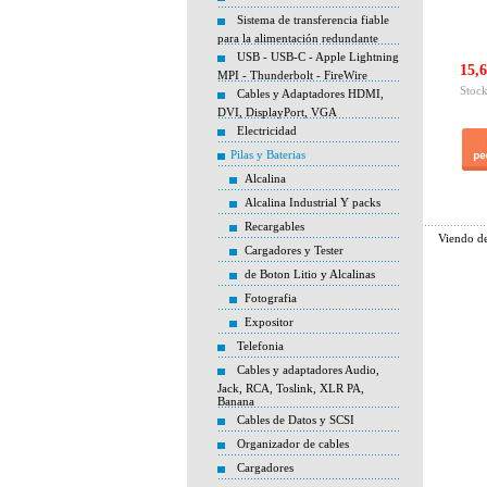
Sistema de transferencia fiable
para la alimentación redundante
USB - USB-C - Apple Lightning
15,6
MPI - Thunderbolt - FireWire
Stock
Cables y Adaptadores HDMI,
DVI, DisplayPort, VGA
Electricidad
Pilas y Baterias
Alcalina
Alcalina Industrial Y packs
Recargables
Viendo d
Cargadores y Tester
de Boton Litio y Alcalinas
Fotografia
Expositor
Telefonia
Cables y adaptadores Audio,
Jack, RCA, Toslink, XLR PA,
Banana
Cables de Datos y SCSI
Organizador de cables
Cargadores