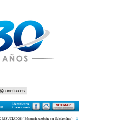
Identificarse
tos
Crear cuenta
1
RESULTADOS ( Búsqueda también por Subfamilias ):