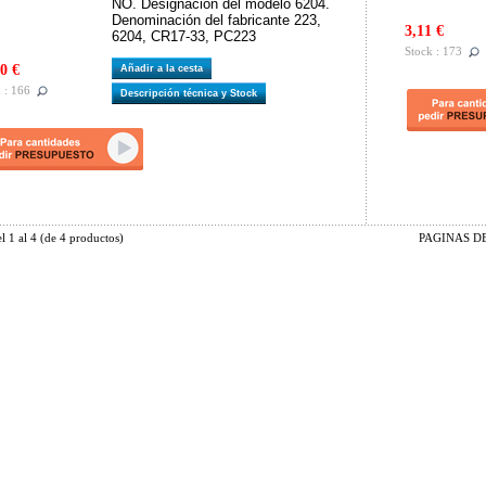
NO. Designación del modelo 6204.
Denominación del fabricante 223,
3,11 €
6204, CR17-33, PC223
Stock : 173
0 €
Añadir a la cesta
 : 166
Descripción técnica y Stock
el
1
al
4
(de
4
productos)
PAGINAS DE 