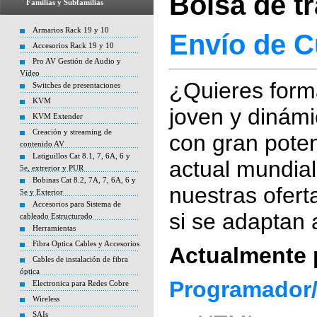
Bolsa de t
Familias y Subfamilias
Armarios Rack 19 y 10
Envío de C
Accesorios Rack 19 y 10
Pro AV Gestión de Audio y
Vídeo
¿Quieres forma
Switches de presentaciones
KVM
joven y dinámi
KVM Extender
Creación y streaming de
con gran poten
contenido AV
Latiguillos Cat 8.1, 7, 6A, 6 y
actual mundial
5e, extrerior y PUR
Bobinas Cat 8.2, 7A, 7, 6A, 6 y
nuestras ofert
5e y Exterior
Accesorios para Sistema de
si se adaptan a
cableado Estructurado
Herramientas
Fibra Optica Cables y Accesorios
Actualmente 
Cables de instalación de fibra
óptica
Programador/
Electronica para Redes Cobre
Wireless
SAIs