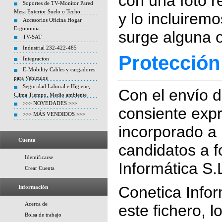
con una foto r
Soportes de TV-Monitor Pared
Mesa Exterior Suelo o Techo
y lo incluirem
Accesorios Oficina Hogar
Ergonomia
surge alguna o
TV-SAT
Industrial 232-422-485
Protección
Integracion
E-Mobility Cables y cargadores
para Vehiculos
Seguridad Laboral e Higiene,
Con el envío d
Clima Tiempo, Medio ambiente
>>> NOVEDADES >>>
consiente exp
>>> MÁS VENDIDOS >>>
incorporado a 
Cuenta
candidatos a f
Identificarse
Informática S.
Crear Cuenta
Conetica Infor
Información
Acerca de
este fichero, 
Bolsa de trabajo