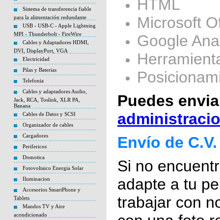
HTML
Sistema de transferencia fiable
Microsoft Of
para la alimentación redundante
USB - USB-C - Apple Lightning
MPI - Thunderbolt - FireWire
Google Anal
Cables y Adaptadores HDMI,
DVI, DisplayPort, VGA
Herramient
Electricidad
Pilas y Baterias
Posicionam
Telefonia
Cables y adaptadores Audio,
Puedes envia
Jack, RCA, Toslink, XLR PA,
Banana
administraci
Cables de Datos y SCSI
Organizador de cables
Cargadores
Envío de C.V
Perifericos
Domotica
Si no encuentr
Fotovoltaico Energia Solar
adapte a tu per
Iluminacion
Accesorios SmartPhone y
trabajar con n
Tablets
Mandos TV y Aire
acondicionado