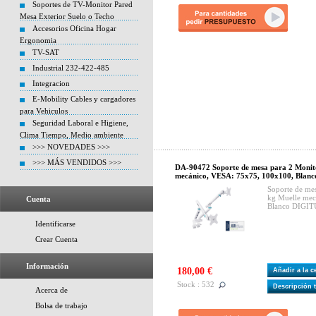
Soportes de TV-Monitor Pared
Mesa Exterior Suelo o Techo
Accesorios Oficina Hogar
Ergonomia
TV-SAT
Industrial 232-422-485
Integracion
E-Mobility Cables y cargadores
para Vehiculos
Seguridad Laboral e Higiene,
Clima Tiempo, Medio ambiente
>>> NOVEDADES >>>
>>> MÁS VENDIDOS >>>
DA-90472 Soporte de mesa para 2 Monit
mecánico, VESA: 75x75, 100x100, Blan
Soporte de me
kg Muelle mec
Cuenta
Blanco DIGIT
Identificarse
Crear Cuenta
Información
180,00 €
Añadir a la 
Stock : 532
Descripción 
Acerca de
Bolsa de trabajo