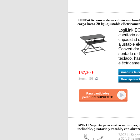
EO0054 Accesorio de escritorio con band
carga hasta 20 kg, ajustable eléctricamen
LogiLink EO
escritorio c
capacidad d
ajustable el
Convertidor 
sentado o d
teclado, has
eléctricame
157,30 €
Añadir a la 
Stock : 96
Descripción 
BP0211 Soporte para cuatro monitores, d
inclinable, giratorio y rotable, con abraz
BP0211 Soporte
a 32", 6 kg por