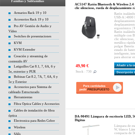
Familias y Subfamilias
AC5147 Ratón Bluetooth & Wireless 2.4
clic silencioso, rueda de desplazamiento 
Armarios Rack 19 y 10
Ratón inalámbr
USB-A | 4800 D
Accesorios Rack 19 y 10
desplazamiento
desplazamiento
Pro AV Gestión de Audio y
ergonómico | M
Vídeo
Ratón inalámbr
múltiple con B
Switches de presentaciones
clic silencioso
metálica rápid
KVM
pulgar Batería
KVM Extender
estado de bate
inteligente; i
Creación y streaming de
para ahorrar en
contenido AV
49,90 €
Añadir a la 
Latiguillos Cat 8.1, 7, 6A, 6 y
5e, extrerior y PUR
Stock : 730
Descripción 
Bobinas Cat 8.2, 7A, 7, 6A, 6 y
5e y Exterior
Accesorios para Sistema de
cableado Estructurado
Herramientas
Fibra Optica Cables y Accesorios
Cables de instalación de fibra
óptica
DA-90491 Lámpara de escritorio LED, 50
Digitus
Electronica para Redes Cobre
Lámpara de es
Wireless
W, blanco Lám
compacta de 50
SAIs