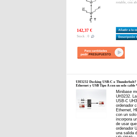
rotable, con a
142,37 €
Añadir a la 
Stock : 0
Descripción 
UH3232 Docking USB-C o Thunderbolt?
Ethernet y USB Tipo A con un solo cable
Minibase m
UH3232. La 
USB-C UH32
ordenador 
Ethernet, 
con un solo
incorpora un
de usar que 
ordenador U
una salida 