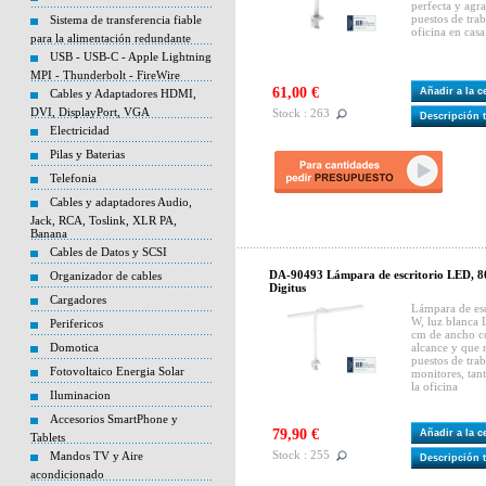
perfecta y agra
puestos de trab
Sistema de transferencia fiable
oficina en casa
para la alimentación redundante
USB - USB-C - Apple Lightning
MPI - Thunderbolt - FireWire
61,00 €
Añadir a la 
Cables y Adaptadores HDMI,
DVI, DisplayPort, VGA
Stock : 263
Descripción 
Electricidad
Pilas y Baterias
Telefonia
Cables y adaptadores Audio,
Jack, RCA, Toslink, XLR PA,
Banana
Cables de Datos y SCSI
DA-90493 Lámpara de escritorio LED, 80
Organizador de cables
Digitus
Cargadores
Lámpara de es
W, luz blanca 
Perifericos
cm de ancho co
Domotica
alcance y que n
puestos de tra
Fotovoltaico Energia Solar
monitores, tan
la oficina
Iluminacion
Accesorios SmartPhone y
79,90 €
Añadir a la 
Tablets
Stock : 255
Mandos TV y Aire
Descripción 
acondicionado