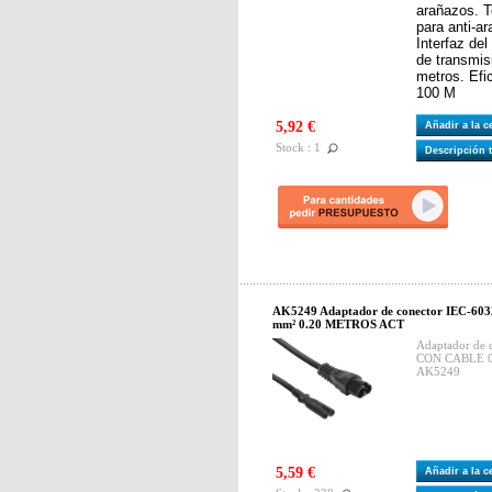
arañazos. T
para anti-a
Interfaz de
de transmis
metros. Efi
100 M
5,92 €
Añadir a la 
Stock : 1
Descripción 
AK5249 Adaptador de conector IEC-60
mm² 0.20 METROS ACT
Adaptador de 
CON CABLE 0
AK5249
5,59 €
Añadir a la 