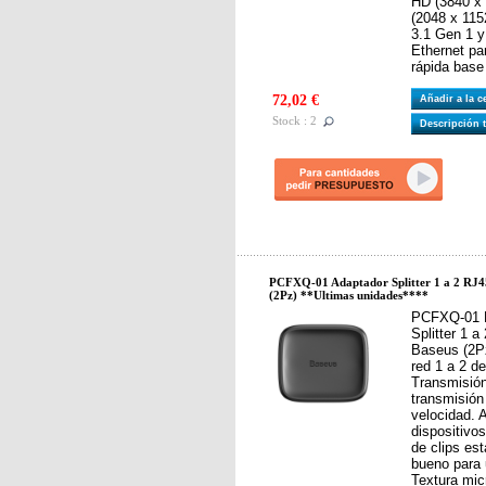
HD (3840 x
(2048 x 115
3.1 Gen 1 y
Ethernet pa
rápida base 
72,02 €
Añadir a la 
Stock : 2
Descripción 
PCFXQ-01 Adaptador Splitter 1 a 2 RJ4
(2Pz) **Ultimas unidades****
PCFXQ-01 
Splitter 1 
Baseus (2Pz
red 1 a 2 d
Transmisión
transmisión
velocidad. 
dispositivo
de clips esta
bueno para 
Textura mic