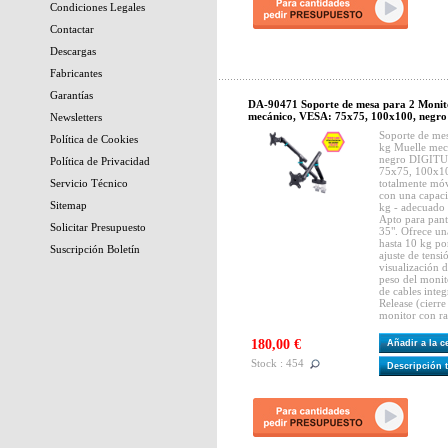
Condiciones Legales
Contactar
Descargas
Fabricantes
Garantías
DA-90471 Soporte de mesa para 2 Monit
mecánico, VESA: 75x75, 100x100, negr
Newsletters
Soporte de me
Política de Cookies
kg Muelle mec
negro DIGITU
Política de Privacidad
75x75, 100x10
Servicio Técnico
totalmente móv
con una capac
Sitemap
kg - adecuado 
Apto para pant
Solicitar Presupuesto
35". Ofrece u
hasta 10 kg p
Suscripción Boletín
ajuste de tensi
visualización d
peso del monit
de cables int
Release (cierre 
monitor con ra
180,00 €
Añadir a la 
Stock : 454
Descripción 