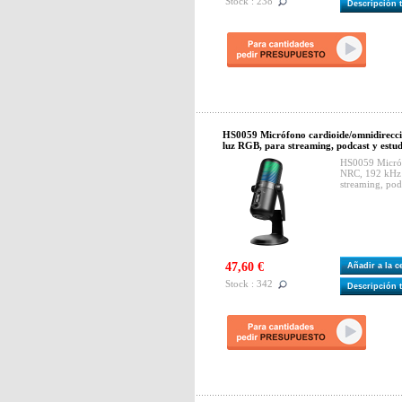
Stock : 238
Descripción 
HS0059 Micrófono cardioide/omnidirecci
luz RGB, para streaming, podcast y estud
HS0059 Micróf
NRC, 192 kHz a
streaming, pod
47,60 €
Añadir a la 
Stock : 342
Descripción 