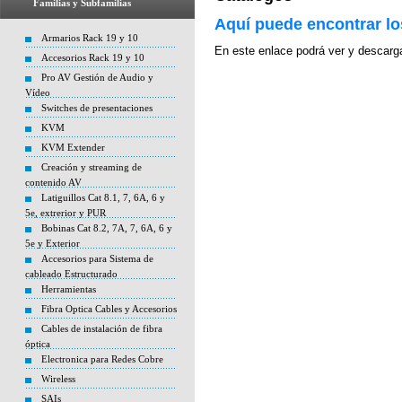
Familias y Subfamilias
Aquí puede encontrar lo
Armarios Rack 19 y 10
En este enlace podrá ver y descarg
Accesorios Rack 19 y 10
Pro AV Gestión de Audio y
Vídeo
Switches de presentaciones
KVM
KVM Extender
Creación y streaming de
contenido AV
Latiguillos Cat 8.1, 7, 6A, 6 y
5e, extrerior y PUR
Bobinas Cat 8.2, 7A, 7, 6A, 6 y
5e y Exterior
Accesorios para Sistema de
cableado Estructurado
Herramientas
Fibra Optica Cables y Accesorios
Cables de instalación de fibra
óptica
Electronica para Redes Cobre
Wireless
SAIs