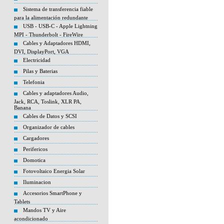
Sistema de transferencia fiable
para la alimentación redundante
USB - USB-C - Apple Lightning
MPI - Thunderbolt - FireWire
Cables y Adaptadores HDMI,
DVI, DisplayPort, VGA
Electricidad
Pilas y Baterias
Telefonia
Cables y adaptadores Audio,
Jack, RCA, Toslink, XLR PA,
Banana
Cables de Datos y SCSI
Organizador de cables
Cargadores
Perifericos
Domotica
Fotovoltaico Energia Solar
Iluminacion
Accesorios SmartPhone y
Tablets
Mandos TV y Aire
acondicionado