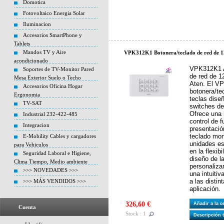
Domotica
Fotovoltaico Energia Solar
Iluminacion
Accesorios SmartPhone y
Tablets
Mandos TV y Aire
VPK312K1 Botonera/teclado de red de 12 
acondicionado
VPK312K1 A
Soportes de TV-Monitor Pared
de red de 1
Mesa Exterior Suelo o Techo
Aten. El V
Accesorios Oficina Hogar
botonera/te
Ergonomia
teclas dise
TV-SAT
switches de
Ofrece una i
Industrial 232-422-485
control de 
Integracion
presentaci
teclado mon
E-Mobility Cables y cargadores
unidades e
para Vehiculos
en la flexib
Seguridad Laboral e Higiene,
diseño de l
Clima Tiempo, Medio ambiente
personaliza
>>> NOVEDADES >>>
una intuiti
a las disti
>>> MÁS VENDIDOS >>>
aplicación.
326,60 €
Añadir a la 
Cuenta
Stock : 1
Descripción 