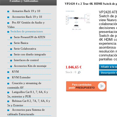
Familias y Subfamilias
VP2420 4 x 2 True 4K HDMI Switch de pr
Armarios Rack 19 y 10
VP2420 ATE
Switch de p
Accesorios Rack 19 y 10
view Nuevo
Pro AV Gestión de Audio y
colaboració
Vídeo
decisiones 
Switches de presentaciones
presentaci
Switch de p
Serie PresentON de ATEN
4K HDMI con
Serie Basica
experiencia
asombrosa 
Serie Colaborativa
resolución 
Serie con diseño integrado
conmutación
pantallas co
Interfaces de control
Accesorios Kits de montaje
1.046,65 €
Añadir a la 
KVM
Stock : 0
Descripción 
KVM Extender
Creación y streaming de
contenido AV
Latiguillos Cat 8.1, 7, 6A, 6 y
5e, extrerior y PUR
Bobinas Cat 8.2, 7A, 7, 6A, 6 y
5e y Exterior
Accesorios para Sistema de
cableado Estructurado