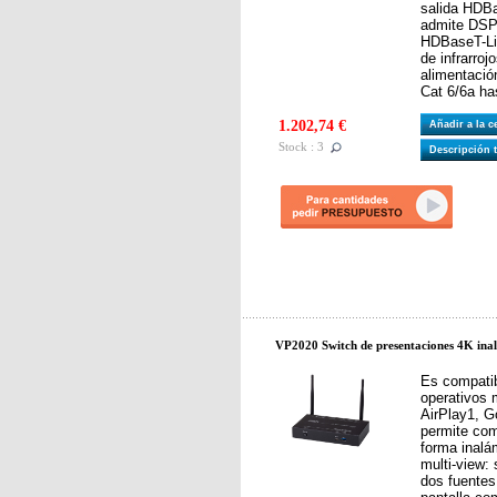
salida HDB
admite DSP
HDBaseT-Lit
de infrarroj
alimentació
Cat 6/6a ha
1.202,74 €
Añadir a la 
Stock : 3
Descripción 
VP2020 Switch de presentaciones 4K ina
Es compatib
operativos 
AirPlay1, G
permite com
forma inalá
multi-view:
dos fuentes