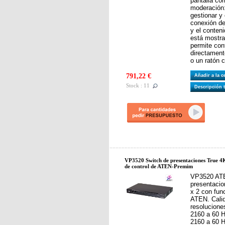
pantalla co
moderación
gestionar y 
conexión de
y el conten
está mostr
permite con
directament
o un ratón 
791,22 €
Añadir a la 
Stock : 11
Descripción 
VP3520 Switch de presentaciones True 4K
de control de ATEN-Premim
VP3520 ATE
presentaci
x 2 con fun
ATEN. Calid
resolucione
2160 a 60 H
2160 a 60 H