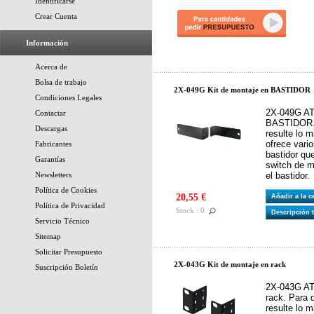
Identificarse
Crear Cuenta
Información
Acerca de
Bolsa de trabajo
2X-049G Kit de montaje en BASTIDOR
Condiciones Legales
2X-049G AT
Contactar
BASTIDOR. P
Descargas
resulte lo 
ofrece vari
Fabricantes
bastidor que
Garantías
switch de m
Newsletters
el bastidor.
Política de Cookies
20,55 €
Añadir a la 
Política de Privacidad
Stock : 0
Descripción 
Servicio Técnico
Sitemap
Solicitar Presupuesto
2X-043G Kit de montaje en rack
Suscripción Boletín
2X-043G AT
rack. Para q
resulte lo 