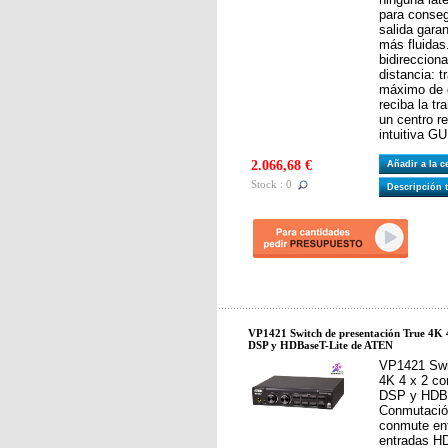
para conseg
salida gara
más fluidas
bidireccion
distancia: 
máximo de 
reciba la t
un centro r
intuitiva GU
2.066,68 €
Añadir a la 
Stock : 0
Descripción 
VP1421 Switch de presentación True 4K 4
DSP y HDBaseT-Lite de ATEN
VP1421 Swi
4K 4 x 2 co
DSP y HDBa
Conmutación
conmute en
entradas H