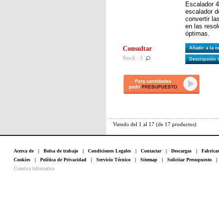
Escalador 4
escalador d
convertir l
en las reso
óptimas.
Consultar
Añadir a la 
Stock : 3
Descripción 
Viendo del
1
al
17
(de
17
productos)
Acerca de
|
Bolsa de trabajo
|
Condiciones Legales
|
Contactar
|
Descargas
|
Fabrica
Cookies
|
Política de Privacidad
|
Servicio Técnico
|
Sitemap
|
Solicitar Presupuesto
Conetica Informatica