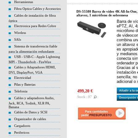
Herramientas
Fibra Optica Cables y Accesorios
DS-55580 Barra de vídeo 4K All-In-One, 
altavoz, 1 micrófono de sobremesa
Cables de instalación de fibra
óptica
Barra de ví
ePTZ, AI, 4
Electronica para Redes Cobre
micrófono d
Wireless
de videoco
SAIs
combina un
un altavoz 
Sistema de transferencia fiable
es apropiad
para la alimentación redundante
y medianos.
USB - USB-C - Apple Lightning
conecta si
MPI - Thunderbolt - FireWire
ordenador p
Cables y Adaptadores HDMI,
Gracias al 
instalación
DVI, DisplayPort, VGA
sencilla; no
Electricidad
adicional o 
Pilas y Baterias
499,20 €
Añadir a la 
Telefonia
Stock : 97
Cables y adaptadores Audio,
Descripción 
Jack, RCA, Toslink, XLR PA,
Banana
Cables de Datos y SCSI
Organizador de cables
Cargadores
Perifericos