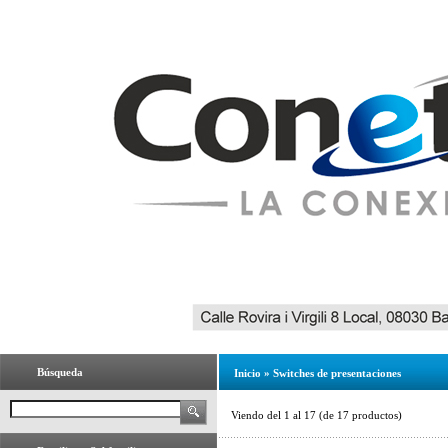
Búsqueda
Inicio
»
Switches de presentaciones
Viendo del
1
al
17
(de
17
productos)