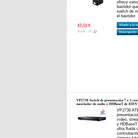
ofrece vari
bastidor que
switch de m
el bastidor.
17,51 €
Añadir a la 
Stock : 16
Descripción 
VP2730 Switch de presentación 7 x 3 con 
mezclador de audio y HDBaseT de ATEN
VP2730 ATE
presentació
vídeo, stre
y HDBaseT 
ultra fluida
conmutació
ninguna lat