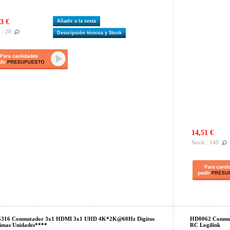
3 €
Añadir a la cesta
 : 20
Descripción técnica y Stock
14,51 €
Stock : 149
5316 Conmutador 3x1 HDMI 3x1 UHD 4K*2K@60Hz Digitus
HD0062 Conmut
imas Unidades****
RC Logilink