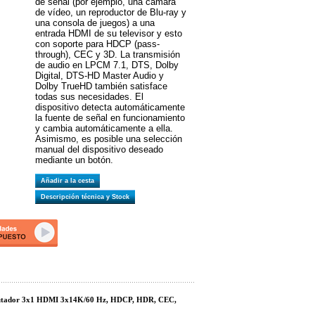
de señal (por ejemplo, una cámara
de vídeo, un reproductor de Blu-ray y
una consola de juegos) a una
entrada HDMI de su televisor y esto
con soporte para HDCP (pass-
through), CEC y 3D. La transmisión
de audio en LPCM 7.1, DTS, Dolby
Digital, DTS-HD Master Audio y
Dolby TrueHD también satisface
todas sus necesidades. El
dispositivo detecta automáticamente
la fuente de señal en funcionamiento
y cambia automáticamente a ella.
Asimismo, es posible una selección
manual del dispositivo deseado
mediante un botón.
Añadir a la cesta
Descripción técnica y Stock
ador 3x1 HDMI 3x14K/60 Hz, HDCP, HDR, CEC,