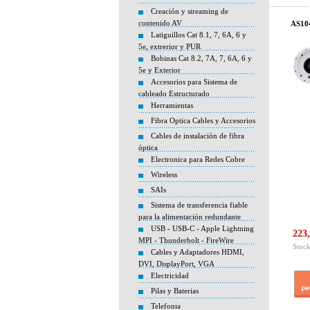
Creación y streaming de
contenido AV
AS104
Latiguillos Cat 8.1, 7, 6A, 6 y
5e, extrerior y PUR
Bobinas Cat 8.2, 7A, 7, 6A, 6 y
5e y Exterior
Accesorios para Sistema de
cableado Estructurado
Herramientas
Fibra Optica Cables y Accesorios
Cables de instalación de fibra
óptica
Electronica para Redes Cobre
Wireless
SAIs
Sistema de transferencia fiable
para la alimentación redundante
USB - USB-C - Apple Lightning
223,
MPI - Thunderbolt - FireWire
Stock
Cables y Adaptadores HDMI,
DVI, DisplayPort, VGA
Electricidad
Pilas y Baterias
Telefonia