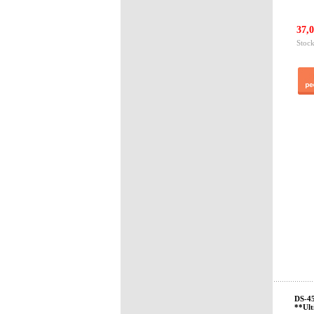
37,0
Stock
DS-4
**Ult