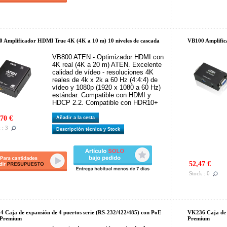
 Amplificador HDMI True 4K (4K a 10 m) 10 niveles de cascada
VB100 Amplific
VB800 ATEN - Optimizador HDMI con
4K real (4K a 20 m) ATEN. Excelente
calidad de vídeo - resoluciones 4K
reales de 4k x 2k a 60 Hz (4:4:4) de
vídeo y 1080p (1920 x 1080 a 60 Hz)
estándar. Compatible con HDMI y
HDCP 2.2. Compatible con HDR10+
70 €
Añadir a la cesta
 : 3
Descripción técnica y Stock
52,47 €
Stock : 0
 Caja de expansión de 4 puertos serie (RS-232/422/485) con PoE
VK236 Caja de e
-Premium
Premium