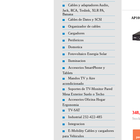
Cables y adaptadores Audio,
Jack, RCA, Toslink, XLR PA,
Banana
AP106
Cables de Datos y SCSI
Organizador de cables
Cargadores
Perifericos
Domotica
Fotovoltaico Energia Solar
Iluminacion
Accesorios SmartPhone y
Tablets
Mandos TV y Aire
acondicionado
Soportes de TV-Monitor Pared
Mesa Exterior Suelo o Techo
Accesorios Oficina Hogar
Ergonomia
TV-SAT
348,
Industrial 232-422-485
Stock
Integracion
E-Mobility Cables y cargadores
para Vehiculos