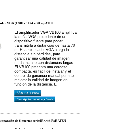
ador VGA (1280 x 1024 a 70 m) ATEN
El amplificador VGA VB100 amplifica
la señal VGA procedente de un
dispositivo fuente para poder
transmitirla a distancias de hasta 70
m. El amplificador VGA alarga la
distancia sin pérdidas, para
garantizar una calidad de imagen
nítida incluso con distancias largas.
El VB100 presenta una carcasa
compacta, es fácil de instalar y el
control de ganancia manual permite
mejorar la calidad de imagen en
función de la distancia. E
Añadir a la cesta
Descripción técnica y Stock
xpansión de 6 puertos serie/IR with PoE ATEN-