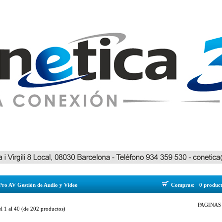
Pro AV Gestión de Audio y Vídeo
Compras:
0 produc
PAGINAS 
el
1
al
40
(de
202
productos)