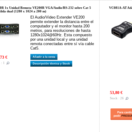
0R 1x Unidad Remota VE200R VGA/Audio/RS-232 sobre Cat 5
VC081A-AT Ada
alida dual (1280 x 1024 a 200 m)
El Audio/Video Extender VE200
permite extender la distancia entre el
computador y el monitor hasta 200
metros, para resoluciones de hasta
1280x1024@60Hz. Esta compuesto
por una unidad local y una unidad
remota conectadas entre sí vía cable
Cat5.
73 €
Añadir a la cesta
 : 1
Descripción técnica y Stock
53,80 €
Stock : 26