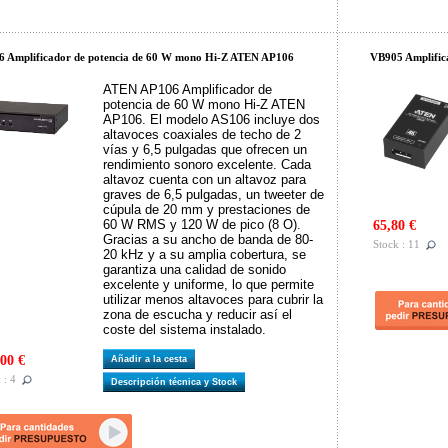
 Amplificador de potencia de 60 W mono Hi-Z ATEN AP106
VB905 Amplific
ATEN AP106 Amplificador de
potencia de 60 W mono Hi-Z ATEN
AP106. El modelo AS106 incluye dos
altavoces coaxiales de techo de 2
vías y 6,5 pulgadas que ofrecen un
rendimiento sonoro excelente. Cada
altavoz cuenta con un altavoz para
graves de 6,5 pulgadas, un tweeter de
cúpula de 20 mm y prestaciones de
60 W RMS y 120 W de pico (8 O).
65,80 €
Gracias a su ancho de banda de 80-
Stock : 11
20 kHz y a su amplia cobertura, se
garantiza una calidad de sonido
excelente y uniforme, lo que permite
utilizar menos altavoces para cubrir la
zona de escucha y reducir así el
coste del sistema instalado.
00 €
Añadir a la cesta
 : 4
Descripción técnica y Stock