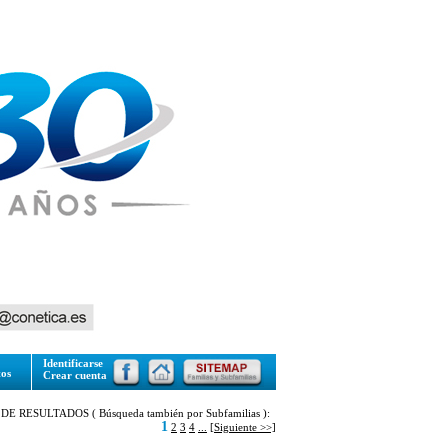
Identificarse
tos
Crear cuenta
DE RESULTADOS ( Búsqueda también por Subfamilias ):
1
2
3
4
...
[Siguiente >>]