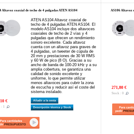
 Altavoz coaxial de techo de 4 pulgadas ATEN AS104
AS106 Altavoz c
ATEN AS104 Altavoz coaxial de
techo de 4 pulgadas ATEN AS104. El
modelo AS104 incluye dos altavoces
coaxiales de techo de 2 vías y 4
pulgadas que ofrecen un rendimiento
sonoro excelente. Cada altavoz
cuenta con un altavoz para graves de
4 pulgadas, un tweeter de cúpula de
20 mm y prestaciones de 30 W RMS
y 60 W de pico (8 O). Gracias a su
ancho de banda de 100-20 kHz y a su
amplia cobertura, se garantiza una
calidad de sonido excelente y
uniforme, lo que permite utilizar
menos altavoces para cubrir la zona
de escucha y reducir así el coste del
271,80 €
sistema instalado.
Stock : 0
10 €
Añadir a la cesta
 : 1
Descripción técnica y Stock