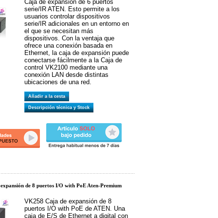
Caja de expansión de 6 puertos
serie/IR ATEN. Esto permite a los
usuarios controlar dispositivos
serie/IR adicionales en un entorno en
el que se necesitan más
dispositivos. Con la ventaja que
ofrece una conexión basada en
Ethernet, la caja de expansión puede
conectarse fácilmente a la Caja de
control VK2100 mediante una
conexión LAN desde distintas
ubicaciones de una red.
Añadir a la cesta
Descripción técnica y Stock
expansión de 8 puertos I/O with PoE Aten-Premium
VK258 Caja de expansión de 8
puertos I/O with PoE de ATEN. Una
caja de E/S de Ethernet a digital con