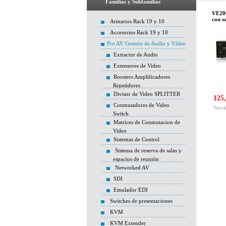
Familias y Subfamilias
VE20
con s
Armarios Rack 19 y 10
Accesorios Rack 19 y 10
Pro AV Gestión de Audio y Vídeo
Extractor de Audio
Extensores de Video
Boosters Amplificadores
Repetidores
Divisor de Video SPLITTER
125,
Conmutadores de Video
Stock
Switch
Matrices de Conmutacion de
Video
Sistemas de Control
Sistema de reserva de salas y
espacios de reunión
Networked AV
SDI
Emulador EDI
Switches de presentaciones
KVM
KVM Extender