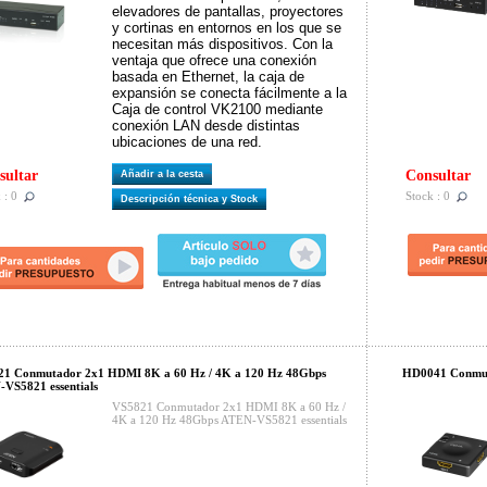
elevadores de pantallas, proyectores
y cortinas en entornos en los que se
necesitan más dispositivos. Con la
ventaja que ofrece una conexión
basada en Ethernet, la caja de
expansión se conecta fácilmente a la
Caja de control VK2100 mediante
conexión LAN desde distintas
ubicaciones de una red.
sultar
Consultar
Añadir a la cesta
 : 0
Stock : 0
Descripción técnica y Stock
21 Conmutador 2x1 HDMI 8K a 60 Hz / 4K a 120 Hz 48Gbps
HD0041 Conmut
VS5821 essentials
VS5821 Conmutador 2x1 HDMI 8K a 60 Hz /
4K a 120 Hz 48Gbps ATEN-VS5821 essentials