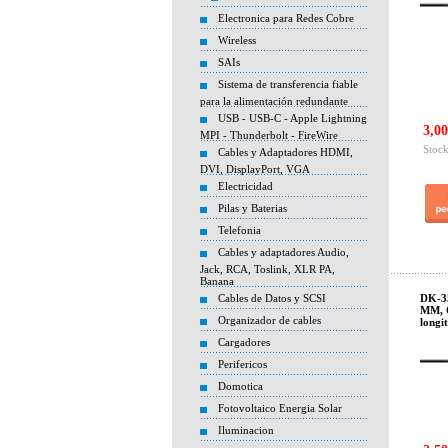
Electronica para Redes Cobre
Wireless
SAIs
Sistema de transferencia fiable
para la alimentación redundante
USB - USB-C - Apple Lightning
3,00
MPI - Thunderbolt - FireWire
Stock
Cables y Adaptadores HDMI,
DVI, DisplayPort, VGA
Electricidad
Pilas y Baterias
Telefonia
Cables y adaptadores Audio,
Jack, RCA, Toslink, XLR PA,
Banana
Cables de Datos y SCSI
DK-35
MM, O
Organizador de cables
longi
Cargadores
Perifericos
Domotica
Fotovoltaico Energia Solar
Iluminacion