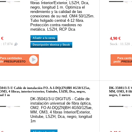
fibras Interior/Exterior, LSZH, Dca,
negro, longitud 1 m. Optimiza el
rendimiento y la calidad de las
conexiones de su red. OM4 50/125m.
Tubo holgado central 4-12 fibra.
Protección contra roedores no
metálica. LSZH, RCP Dca
 €
4,90 €
Añadir a la cesta
 : 17.074
Stock : 11.520
Descripción técnica y Stock
041/3-U Cable de instalación FO. A-I-DQ(ZN)BH 4G50/125æ,
DK-35081/3-U C
M3, 4 fibras, interior/exterior, Unitube, LSZH, Dca, negro,
MM, OM3, 8 fibr
tud 1 m
negro, 1 metro
DK-35041/3-U DIGITUS - Cable de
instalación universal de fibra óptica,
OM2. FO AI-DQ(ZN)BH 4G50/125æ,
MM, OM3, 4 fibras Interior/Exterior,
Unitube, LSZH, Dca, negro, longitud
1m