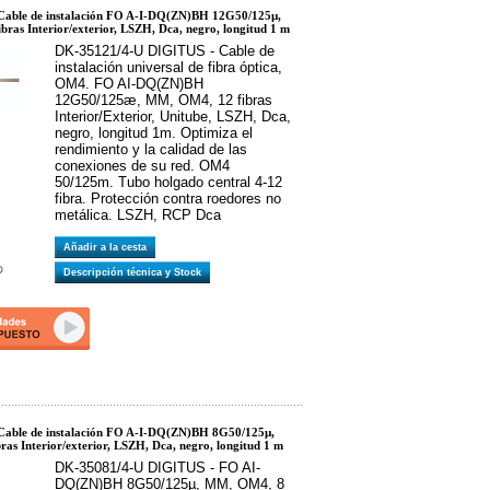
able de instalación FO A-I-DQ(ZN)BH 12G50/125µ,
ras Interior/exterior, LSZH, Dca, negro, longitud 1 m
DK-35121/4-U DIGITUS - Cable de
instalación universal de fibra óptica,
OM4. FO AI-DQ(ZN)BH
12G50/125æ, MM, OM4, 12 fibras
Interior/Exterior, Unitube, LSZH, Dca,
negro, longitud 1m. Optimiza el
rendimiento y la calidad de las
conexiones de su red. OM4
50/125m. Tubo holgado central 4-12
fibra. Protección contra roedores no
metálica. LSZH, RCP Dca
Añadir a la cesta
Descripción técnica y Stock
able de instalación FO A-I-DQ(ZN)BH 8G50/125µ,
as Interior/exterior, LSZH, Dca, negro, longitud 1 m
DK-35081/4-U DIGITUS - FO AI-
DQ(ZN)BH 8G50/125µ, MM, OM4, 8