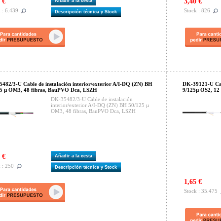
 €
3,40 €
Añadir a la cesta
 : 6.439
Stock : 826
Descripción técnica y Stock
482/3-U Cable de instalación interior/exterior A/I-DQ (ZN) BH
DK-39121-U Cabl
5 µ OM3, 48 fibras, BauPVO Dca, LSZH
9/125µ OS2, 12
DK-35482/3-U Cable de instalación
interior/exterior A/I-DQ (ZN) BH 50/125 µ
OM3, 48 fibras, BauPVO Dca, LSZH
 €
Añadir a la cesta
 : 250
Descripción técnica y Stock
1,65 €
Stock : 35.475