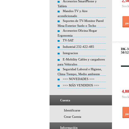
2,50
Accesorios SmartPhone y
Tablets
Stock
Mandos TV y Aire
acondicionado
Soportes de TV-Monitor Pared
Mesa Exterior Suelo o Techo
Accesorios Oficina Hogar
Ergonomia
TV-SAT
Industrial 232-422-485
DK-35
50/12
Integracion
E-Mobility Cables y cargadores
para Vehiculos
Seguridad Laboral e Higiene,
Clima Tiempo, Medio ambiente
>>> NOVEDADES >>>
>>> MÁS VENDIDOS >>>
4,80
Stock
Cuenta
Identificarse
Crear Cuenta
Información