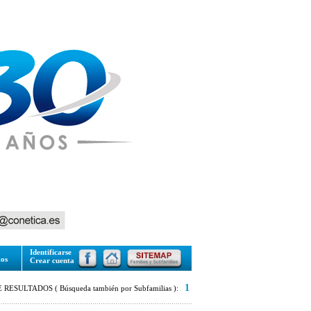
Identificarse
tos
Crear cuenta
1
RESULTADOS ( Búsqueda también por Subfamilias ):