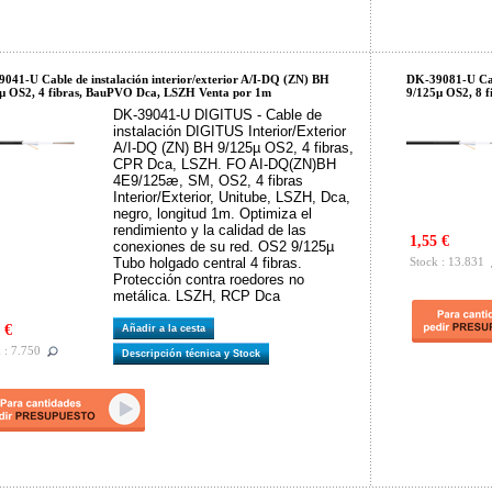
041-U Cable de instalación interior/exterior A/I-DQ (ZN) BH
DK-39081-U Cabl
µ OS2, 4 fibras, BauPVO Dca, LSZH Venta por 1m
9/125µ OS2, 8 
DK-39041-U DIGITUS - Cable de
instalación DIGITUS Interior/Exterior
A/I-DQ (ZN) BH 9/125µ OS2, 4 fibras,
CPR Dca, LSZH. FO AI-DQ(ZN)BH
4E9/125æ, SM, OS2, 4 fibras
Interior/Exterior, Unitube, LSZH, Dca,
negro, longitud 1m. Optimiza el
rendimiento y la calidad de las
1,55 €
conexiones de su red. OS2 9/125µ
Tubo holgado central 4 fibras.
Stock : 13.831
Protección contra roedores no
metálica. LSZH, RCP Dca
 €
Añadir a la cesta
 : 7.750
Descripción técnica y Stock