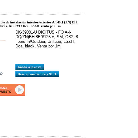
e de instalación interior/exterior A/I-DQ (ZN) BH
fibras, BauPVO Dca, LSZH Venta por 1m
DK-39081-U DIGITUS - FO A-I-
DQ(ZN)BH 8E9/125æ, SM, OS2, 8
fibers In/Outdoor, Unitube, LSZH,
Dca, black, Venta por 1m
Añadir a la cesta
Descripción técnica y Stock