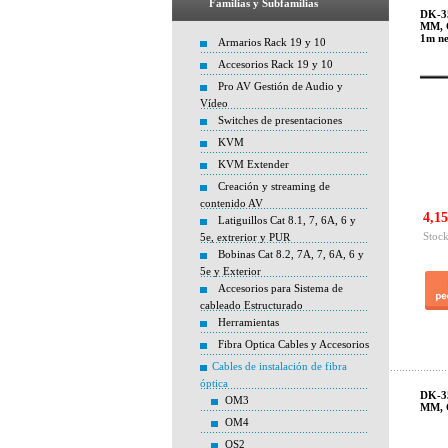
Familias y Subfamilias
DK-35
MM, O
1m ne
Armarios Rack 19 y 10
Accesorios Rack 19 y 10
Pro AV Gestión de Audio y
Vídeo
Switches de presentaciones
KVM
KVM Extender
Creación y streaming de
contenido AV
4,15
Latiguillos Cat 8.1, 7, 6A, 6 y
Stock
5e, extrerior y PUR
Bobinas Cat 8.2, 7A, 7, 6A, 6 y
5e y Exterior
Accesorios para Sistema de
cableado Estructurado
Herramientas
Fibra Optica Cables y Accesorios
Cables de instalación de fibra
óptica
DK-35
OM3
MM, O
OM4
OS2