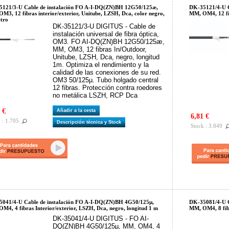
121/3-U Cable de instalación FO A-I-DQ(ZN)BH 12G50/125æ,
DK-35121/4-U C
M3, 12 fibras interior/exterior, Unitube, LZSH, Dca, color negro,
MM, OM4, 12 fib
tro
DK-35121/3-U DIGITUS - Cable de
instalación universal de fibra óptica,
OM3. FO AI-DQ(ZN)BH 12G50/125æ,
MM, OM3, 12 fibras In/Outdoor,
Unitube, LZSH, Dca, negro, longitud
1m. Optimiza el rendimiento y la
calidad de las conexiones de su red.
OM3 50/125µ. Tubo holgado central
12 fibras. Protección contra roedores
no metálica LSZH, RCP Dca
 €
Añadir a la cesta
6,81 €
 : 1.705
Descripción técnica y Stock
Stock : 3.849
041/4-U Cable de instalación FO A-I-DQ(ZN)BH 4G50/125µ,
DK-35081/4-U C
M4, 4 fibras Interior/exterior, LSZH, Dca, negro, longitud 1 m
MM, OM4, 8 fibr
DK-35041/4-U DIGITUS - FO AI-
DQ(ZN)BH 4G50/125µ, MM, OM4, 4