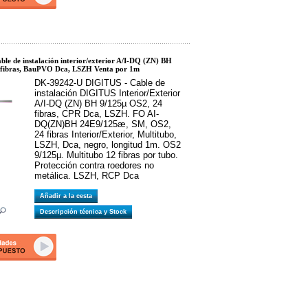
e de instalación interior/exterior A/I-DQ (ZN) BH
 fibras, BauPVO Dca, LSZH Venta por 1m
DK-39242-U DIGITUS - Cable de
instalación DIGITUS Interior/Exterior
A/I-DQ (ZN) BH 9/125µ OS2, 24
fibras, CPR Dca, LSZH. FO AI-
DQ(ZN)BH 24E9/125æ, SM, OS2,
24 fibras Interior/Exterior, Multitubo,
LSZH, Dca, negro, longitud 1m. OS2
9/125µ. Multitubo 12 fibras por tubo.
Protección contra roedores no
metálica. LSZH, RCP Dca
Añadir a la cesta
Descripción técnica y Stock