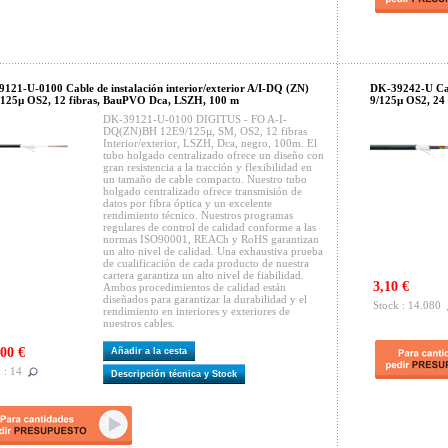
121-U-0100 Cable de instalación interior/exterior A/I-DQ (ZN)
DK-39242-U Cabl
125µ OS2, 12 fibras, BauPVO Dca, LSZH, 100 m
9/125µ OS2, 24
DK-39121-U-0100 DIGITUS - FO A-I-
DQ(ZN)BH 12E9/125µ, SM, OS2, 12 fibras
Interior/exterior, LSZH, Dca, negro, 100m. El
tubo holgado centralizado ofrece un diseño con
gran resistencia a la tracción y flexibilidad en
un tamaño de cable compacto. Nuestro tubo
holgado centralizado ofrece transmisión de
datos por fibra óptica y un excelente
rendimiento técnico. Nuestros programas
regulares de control de calidad conforme a las
normas ISO90001, REACh y RoHS garantizan
un alto nivel de calidad. Una exhaustiva prueba
de cualificación de cada producto de nuestra
cartera garantiza un alto nivel de fiabilidad.
3,10 €
Ambos procedimientos de calidad están
diseñados para garantizar la durabilidad y el
Stock : 14.080
rendimiento en interiores y exteriores de
nuestros cables.
00 €
Añadir a la cesta
 : 14
Descripción técnica y Stock