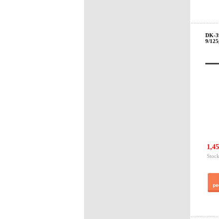
DK-39
9/125
1,45
Stock