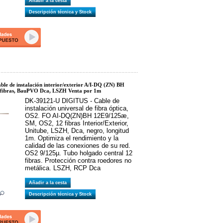
Añadir a la cesta
Descripción técnica y Stock
e de instalación interior/exterior A/I-DQ (ZN) BH
 fibras, BauPVO Dca, LSZH Venta por 1m
DK-39121-U DIGITUS - Cable de
instalación universal de fibra óptica,
OS2. FO AI-DQ(ZN)BH 12E9/125æ,
SM, OS2, 12 fibras Interior/Exterior,
Unitube, LSZH, Dca, negro, longitud
1m. Optimiza el rendimiento y la
calidad de las conexiones de su red.
OS2 9/125µ. Tubo holgado central 12
fibras. Protección contra roedores no
metálica. LSZH, RCP Dca
Añadir a la cesta
Descripción técnica y Stock