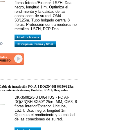
fibras Interior/Exterior, LSZH, Dca,
negro, longitud 1 m. Optimiza el
rendimiento y la calidad de las
conexiones de su red. OM4
50/125m. Tubo holgado central 8
fibras. Protección contra roedores no
metálica. LSZH, RCP Dca
Añadir a la cesta
Descripción técnica y Stock
able de instalación FO. A-I-DQ(ZN)BH 8G50/125æ,
as, interior/exterior, Unitube, LSZH, Dca, color
DK-35081/3-U DIGITUS - FO AI-
DQ(ZN)BH 8G50/125æ, MM, OM3, 8
fibras Interior/Exterior, Unitube,
LSZH, Dca, negro, longitud 1m.
Optimiza el rendimiento y la calidad
de las conexiones de su red.