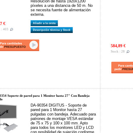
Resolución de hasta 1920x1200
píxeles a una distancia de 50 m. No
se necesita fuente de alimentación
externa.
7 €
Añadir a la cesta
 : 403
Descripción técnica y Stock
584,89 €
Stock : 28
354 Soporte de pared para 1 Monitor hasta 27" Con Bandeja
do
DA-90354 DIGITUS - Soporte de
pared para 1 Monitor hasta 27
pulgadas con bandeja. Adecuado para
patrones de montaje VESA estándar
de 75 x 75 y 100 x 100 mm. Apto
para todos los monitores LED y LCD
con posibilidad de sujeción conforme