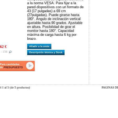
a la norma VESA. Para fijar a la
pared dispositivos con un formato de
43 (17 pulgadas) a 69 cm
(27pulgadas). Puede girarse hasta
180°. Ángulo de inclinación vertical
ajustable hasta 90 grados. Ajustable
en altura. Posibilidad de girar el
monitor hasta 180°. Capacidad
máxima de carga hasta 6 kg por
brazo.
62 €
Añadir a la cesta
 : 156
Descripción técnica y Stock
el
1
al
5
(de
5
productos)
PAGINAS DE 