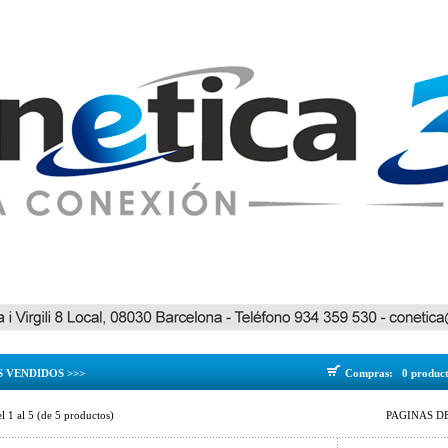
S VENDIDOS >>>
Compras:
0 produc
el
1
al
5
(de
5
productos)
PAGINAS DE 