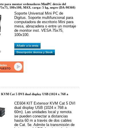
te para montar ordenadores MiniPC detrás del
75x75, 100x100, MAX. carga: 5 kg, negro (DA-90360)
Soporte Universal Mini PC de
Digitus. Soporte multifuncional para
computadora de escritorio Mini para
mesa, abrazadera o entre un montaje
de monitor inst. VESA 75x75,
100x100.
Añadir a la cesta
Descripción técnica y Stock
 KVM Cat 5 DVI dual display USB (1024 x 768 a
CE604 KIT Extensor KVM Cat 5 DVI
dual display USB (1024 x 768 a
60m). Las unidades local y remota
se pueden conectar a distancias
hasta 60 m a través de dos cables
de Cat. 5e. Admite la transmisión de