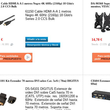
 Cable HDMI A-A 1 metros Negro 4K 60Hz (2160p) 18 Gbit/s
DA-90360 Sopor
s 2.0 CCS Bulk
monitor, VESA 
61150 Cable HDMI A-A 1 metros
Negro 4K 60Hz (2160p) 18 Gbit/s
Series 2.0 CCS Bulk
 €
14,70 €
Añadir a la cesta
 : 6.181
Stock : 2.135
Descripción técnica y Stock
101 Kit Extender 70 metros DVI sobre Cat. 5e/6 ( 70m) DIGITUS
CE604 Extensor
60m)
DS-54101 DIGITUS Extensor de
video DVI sobre Cat5 hasta 70 m
(CAT5, UTP) máx. res. 1920X1200 a
60Hz. Extensión de señal DVI hasta
70 metros. Extensión de señal DVI
hasta 70 metros. Soporta max.