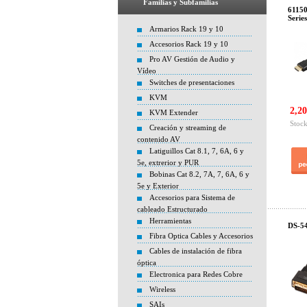
Familias y Subfamilias
61150
Serie
Armarios Rack 19 y 10
Accesorios Rack 19 y 10
Pro AV Gestión de Audio y
Vídeo
Switches de presentaciones
KVM
2,20
KVM Extender
Stock
Creación y streaming de
contenido AV
Latiguillos Cat 8.1, 7, 6A, 6 y
5e, extrerior y PUR
Bobinas Cat 8.2, 7A, 7, 6A, 6 y
5e y Exterior
Accesorios para Sistema de
cableado Estructurado
Herramientas
DS-54
Fibra Optica Cables y Accesorios
Cables de instalación de fibra
óptica
Electronica para Redes Cobre
Wireless
SAIs