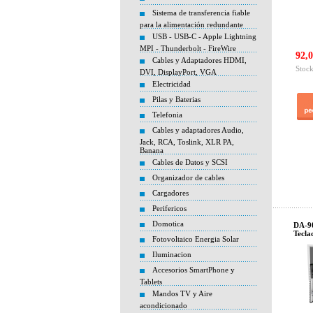
Sistema de transferencia fiable
para la alimentación redundante
USB - USB-C - Apple Lightning
MPI - Thunderbolt - FireWire
92,0
Cables y Adaptadores HDMI,
Stock
DVI, DisplayPort, VGA
Electricidad
Pilas y Baterias
Telefonia
Cables y adaptadores Audio,
Jack, RCA, Toslink, XLR PA,
Banana
Cables de Datos y SCSI
Organizador de cables
Cargadores
Perifericos
Domotica
DA-90
Tecla
Fotovoltaico Energia Solar
Iluminacion
Accesorios SmartPhone y
Tablets
Mandos TV y Aire
acondicionado