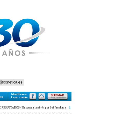
Identificarse
tos
Crear cuenta
1
RESULTADOS ( Búsqueda también por Subfamilias ):