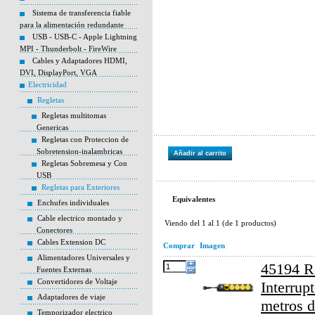
Sistema de transferencia fiable
para la alimentación redundante
USB - USB-C - Apple Lightning
MPI - Thunderbolt - FireWire
Cables y Adaptadores HDMI,
DVI, DisplayPort, VGA
Electricidad
Regletas
Regletas multitomas
Genericas
Regletas con Proteccion de
Sobretension-inalambricas
Añadir al carrito
Regletas Sobremesa y Con
USB
Regletas para Exteriores
Equivalentes
Enchufes individuales
Cable electrico montado y
Viendo del
1
al
1
(de
1
productos)
Conectores
Cables Extension DC
Comprar
Imagen
Alimentadores Universales y
45194 Re
Fuentes Externas
Convertidores de Voltaje
Interrup
Adaptadores de viaje
metros d
Temporizador electrico