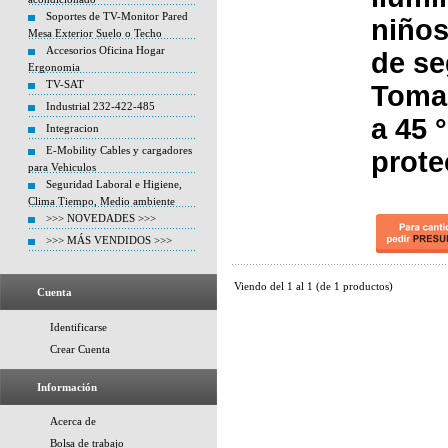
Soportes de TV-Monitor Pared
niños
Mesa Exterior Suelo o Techo
Accesorios Oficina Hogar
de se
Ergonomia
TV-SAT
Tomac
Industrial 232-422-485
a 45 
Integracion
E-Mobility Cables y cargadores
prote
para Vehiculos
Seguridad Laboral e Higiene,
Clima Tiempo, Medio ambiente
>>> NOVEDADES >>>
>>> MÁS VENDIDOS >>>
Viendo del
1
al
1
(de
1
productos)
Cuenta
Identificarse
Crear Cuenta
Información
Acerca de
Bolsa de trabajo