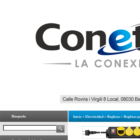
Búsqueda
Inicio
»
Electricidad
»
Regletas
»
Regletas p