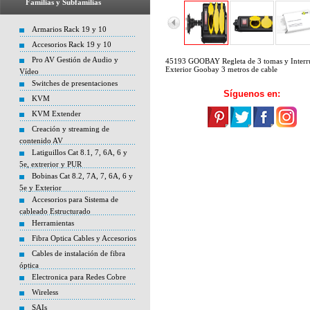
Familias y Subfamilias
Armarios Rack 19 y 10
Accesorios Rack 19 y 10
Pro AV Gestión de Audio y
45193 GOOBAY Regleta de 3 tomas y Interr
Exterior Goobay 3 metros de cable
Vídeo
Switches de presentaciones
Síguenos en:
KVM
KVM Extender
Creación y streaming de
contenido AV
Latiguillos Cat 8.1, 7, 6A, 6 y
5e, extrerior y PUR
Bobinas Cat 8.2, 7A, 7, 6A, 6 y
5e y Exterior
Accesorios para Sistema de
cableado Estructurado
Herramientas
Fibra Optica Cables y Accesorios
Cables de instalación de fibra
óptica
Electronica para Redes Cobre
Wireless
SAIs