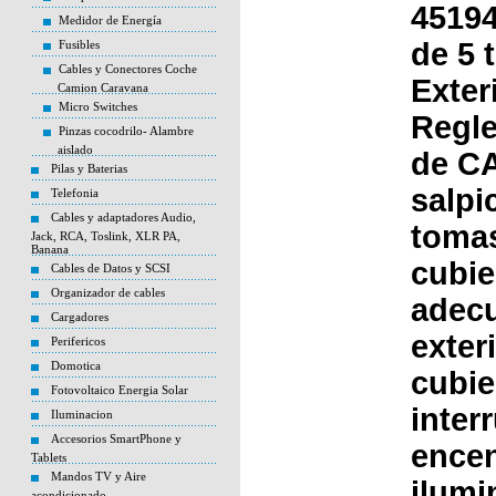
4519
Medidor de Energía
de 5 
Fusibles
Cables y Conectores Coche
Exter
Camion Caravana
Micro Switches
Regle
Pinzas cocodrilo- Alambre
aislado
de CA
Pilas y Baterias
salpi
Telefonia
Cables y adaptadores Audio,
tomas
Jack, RCA, Toslink, XLR PA,
Banana
cubie
Cables de Datos y SCSI
Organizador de cables
adecu
Cargadores
exter
Perifericos
Domotica
cubie
Fotovoltaico Energia Solar
inter
Iluminacion
Accesorios SmartPhone y
encen
Tablets
Mandos TV y Aire
ilumi
acondicionado