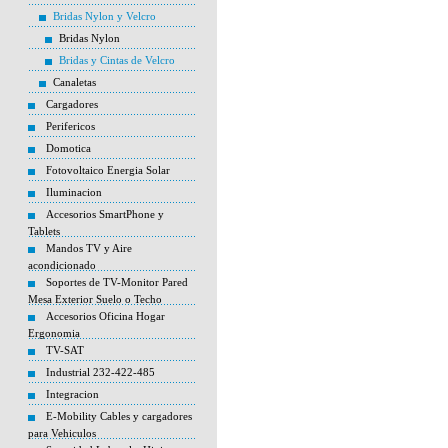
Bridas Nylon y Velcro
Bridas Nylon
Bridas y Cintas de Velcro
Canaletas
Cargadores
Perifericos
Domotica
Fotovoltaico Energia Solar
Iluminacion
Accesorios SmartPhone y
Tablets
Mandos TV y Aire
acondicionado
Soportes de TV-Monitor Pared
Mesa Exterior Suelo o Techo
Accesorios Oficina Hogar
Ergonomia
TV-SAT
Industrial 232-422-485
Integracion
E-Mobility Cables y cargadores
para Vehiculos