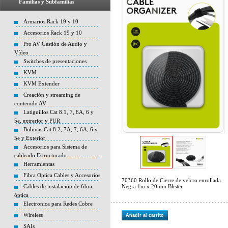
Familias y Subfamilias
Armarios Rack 19 y 10
Accesorios Rack 19 y 10
Pro AV Gestión de Audio y
Vídeo
Switches de presentaciones
KVM
KVM Extender
Creación y streaming de
contenido AV
Latiguillos Cat 8.1, 7, 6A, 6 y
5e, extrerior y PUR
Bobinas Cat 8.2, 7A, 7, 6A, 6 y
5e y Exterior
Accesorios para Sistema de
cableado Estructurado
Herramientas
Fibra Optica Cables y Accesorios
70360 Rollo de Cierre de velcro enrollada
Cables de instalación de fibra
Negra 1m x 20mm Blister
óptica
Electronica para Redes Cobre
Wireless
Añadir al carrito
SAIs