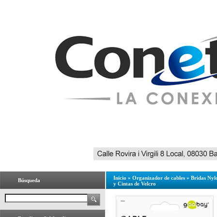
Inicio
»
Organizador de cables
»
Bridas Nyl
Búsqueda
y Cintas de Velcro