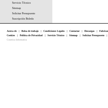
Servicio Técnico
Sitemap
Solicitar Presupuesto
Suscripción Boletín
Acerca de
|
Bolsa de trabajo
|
Condiciones Legales
|
Contactar
|
Descargas
|
Fabrica
Cookies
|
Política de Privacidad
|
Servicio Técnico
|
Sitemap
|
Solicitar Presupuesto
Conetica Informatica