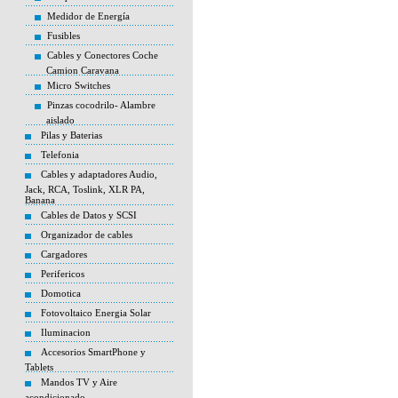
Medidor de Energía
Fusibles
Cables y Conectores Coche
Camion Caravana
Micro Switches
Pinzas cocodrilo- Alambre
aislado
Pilas y Baterias
Telefonia
Cables y adaptadores Audio,
Jack, RCA, Toslink, XLR PA,
Banana
Cables de Datos y SCSI
Organizador de cables
Cargadores
Perifericos
Domotica
Fotovoltaico Energia Solar
Iluminacion
Accesorios SmartPhone y
Tablets
Mandos TV y Aire
acondicionado