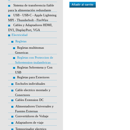
Añadir al carrito
Sistema de transferencia fiable
para la alimentación redundante
USB - USB-C - Apple Lightning
MPI - Thunderbolt - FireWire
Cables y Adaptadores HDMI,
DVI, DisplayPort, VGA
Electricidad
Regletas
Regletas multitomas
Genericas
Regletas con Proteccion de
Sobretension-inalambricas
Regletas Sobremesa y Con
USB
Regletas para Exteriores
Enchufes individuales
Cable electrico montado y
Conectores
Cables Extension DC
Alimentadores Universales y
Fuentes Externas
Convertidores de Voltaje
Adaptadores de viaje
Temporizador electrico