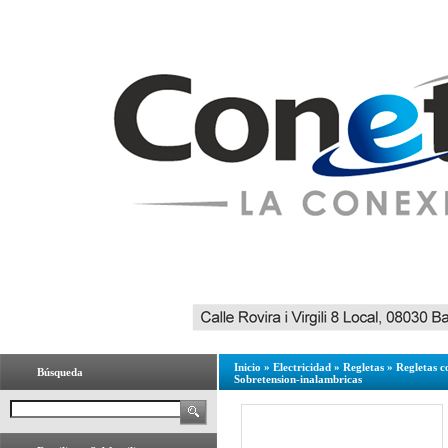
Inicio
»
Electricidad
»
Regletas
»
Regletas c
Búsqueda
Sobretension-inalambricas