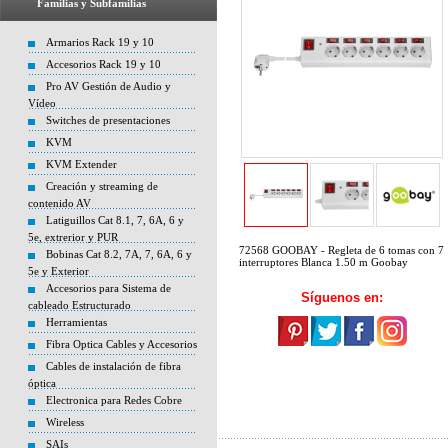
Familias y Subfamilias
Armarios Rack 19 y 10
Accesorios Rack 19 y 10
Pro AV Gestión de Audio y
Vídeo
Switches de presentaciones
KVM
KVM Extender
Creación y streaming de
contenido AV
Latiguillos Cat 8.1, 7, 6A, 6 y
5e, extrerior y PUR
72568 GOOBAY - Regleta de 6 tomas con 7
Bobinas Cat 8.2, 7A, 7, 6A, 6 y
interruptores Blanca 1.50 m Goobay
5e y Exterior
Accesorios para Sistema de
Síguenos en:
cableado Estructurado
Herramientas
Fibra Optica Cables y Accesorios
Cables de instalación de fibra
óptica
Electronica para Redes Cobre
Wireless
SAIs