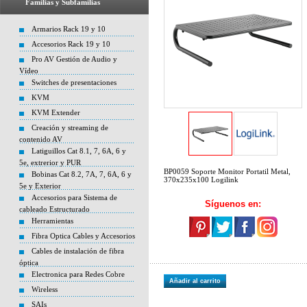
Familias y Subfamilias
Armarios Rack 19 y 10
Accesorios Rack 19 y 10
Pro AV Gestión de Audio y
Vídeo
Switches de presentaciones
KVM
KVM Extender
Creación y streaming de
contenido AV
Latiguillos Cat 8.1, 7, 6A, 6 y
5e, extrerior y PUR
BP0059 Soporte Monitor Portatil Metal,
Bobinas Cat 8.2, 7A, 7, 6A, 6 y
370x235x100 Logilink
5e y Exterior
Accesorios para Sistema de
Síguenos en:
cableado Estructurado
Herramientas
Fibra Optica Cables y Accesorios
Cables de instalación de fibra
óptica
Electronica para Redes Cobre
Añadir al carrito
Wireless
SAIs