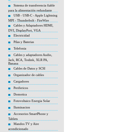
Sistema de transferencia fiable
para la alimentación redundante
USB - USB-C - Apple Lightning
MPI - Thunderbolt - FireWire
Cables y Adaptadores HDMI,
DVI, DisplayPort, VGA
Electricidad
Pilas y Baterias
Telefonia
Cables y adaptadores Audio,
Jack, RCA, Toslink, XLR PA,
Banana
Cables de Datos y SCSI
Organizador de cables
Cargadores
Perifericos
Domotica
Fotovoltaico Energia Solar
Iluminacion
Accesorios SmartPhone y
Tablets
Mandos TV y Aire
acondicionado