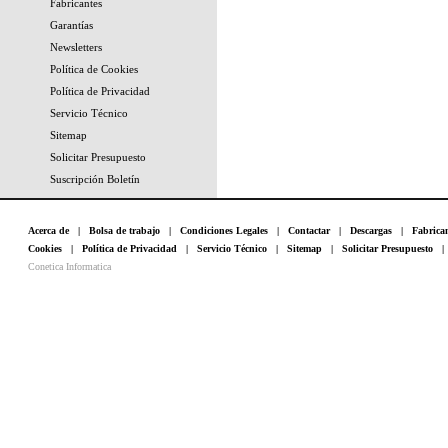
Fabricantes
Garantías
Newsletters
Política de Cookies
Política de Privacidad
Servicio Técnico
Sitemap
Solicitar Presupuesto
Suscripción Boletín
Acerca de
|
Bolsa de trabajo
|
Condiciones Legales
|
Contactar
|
Descargas
|
Fabrica
Cookies
|
Política de Privacidad
|
Servicio Técnico
|
Sitemap
|
Solicitar Presupuesto
Conetica Informatica