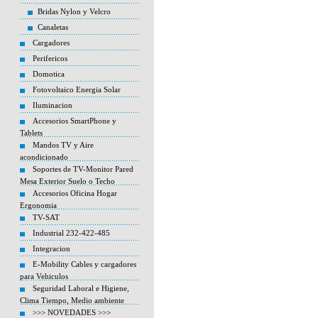
Bridas Nylon y Velcro
Canaletas
Cargadores
Perifericos
Domotica
Fotovoltaico Energia Solar
Iluminacion
Accesorios SmartPhone y
Tablets
Mandos TV y Aire
acondicionado
Soportes de TV-Monitor Pared
Mesa Exterior Suelo o Techo
Accesorios Oficina Hogar
Ergonomia
TV-SAT
Industrial 232-422-485
Integracion
E-Mobility Cables y cargadores
para Vehiculos
Seguridad Laboral e Higiene,
Clima Tiempo, Medio ambiente
>>> NOVEDADES >>>