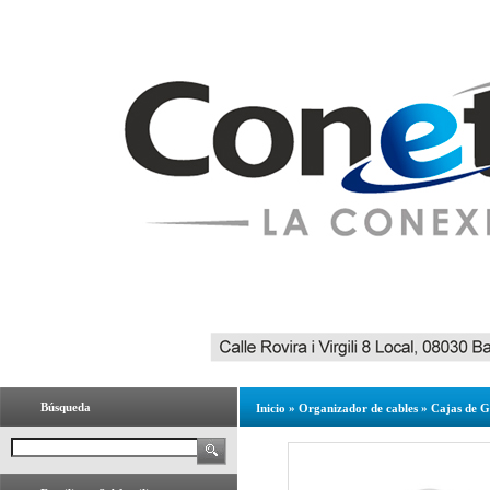
Búsqueda
Inicio
»
Organizador de cables
»
Cajas de G