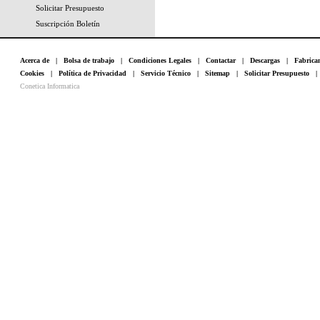
Solicitar Presupuesto
Suscripción Boletín
Acerca de
|
Bolsa de trabajo
|
Condiciones Legales
|
Contactar
|
Descargas
|
Fabrica
Cookies
|
Política de Privacidad
|
Servicio Técnico
|
Sitemap
|
Solicitar Presupuesto
Conetica Informatica