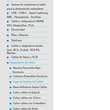
Sistema de transferencia fiable
para la alimentación redundante
USB - USB-C - Apple Lightning
MPI - Thunderbolt - FireWire
Cables y Adaptadores HDMI,
DVI, DisplayPort, VGA
Electricidad
Pilas y Baterias
Telefonia
Cables y adaptadores Audio,
Jack, RCA, Toslink, XLR PA,
Banana
Cables de Datos y SCSI
Organizador de cables
Bandeja Pasacables Bajo
Escritorio
Columna Pasacables Escritorio
Cajas de Gestion de Cables
Bases Adhesivas Sujeta Cables
Cubre cables en Espiral
Cubre cables con Velcro
Cubre cables con Cremallera
Cubre cables de Suelo