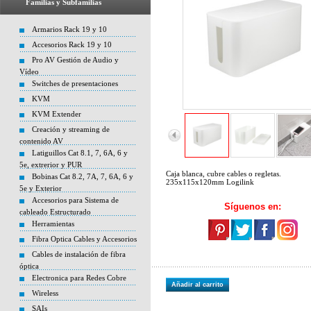
Familias y Subfamilias
Armarios Rack 19 y 10
Accesorios Rack 19 y 10
Pro AV Gestión de Audio y
Vídeo
Switches de presentaciones
KVM
KVM Extender
Creación y streaming de
contenido AV
Latiguillos Cat 8.1, 7, 6A, 6 y
5e, extrerior y PUR
Caja blanca, cubre cables o regletas.
Bobinas Cat 8.2, 7A, 7, 6A, 6 y
235x115x120mm Logilink
5e y Exterior
Accesorios para Sistema de
Síguenos en:
cableado Estructurado
Herramientas
Fibra Optica Cables y Accesorios
Cables de instalación de fibra
óptica
Electronica para Redes Cobre
Añadir al carrito
Wireless
SAIs