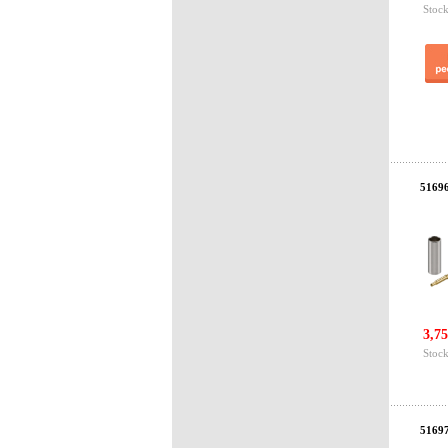
Stock
5169
3,75
Stock
5169