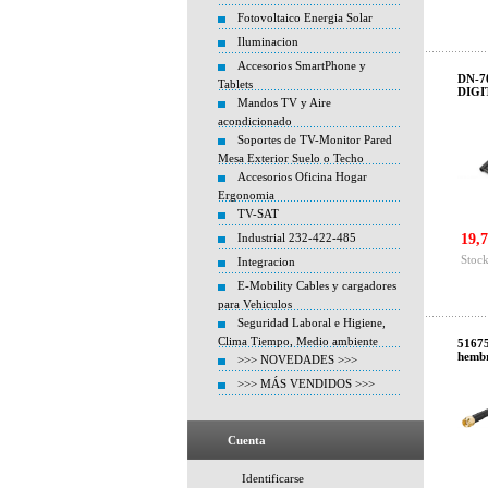
Fotovoltaico Energia Solar
Iluminacion
Accesorios SmartPhone y
DN-70
Tablets
DIGI
Mandos TV y Aire
acondicionado
Soportes de TV-Monitor Pared
Mesa Exterior Suelo o Techo
Accesorios Oficina Hogar
Ergonomia
TV-SAT
Industrial 232-422-485
19,7
Stock
Integracion
E-Mobility Cables y cargadores
para Vehiculos
Seguridad Laboral e Higiene,
Clima Tiempo, Medio ambiente
5167
hemb
>>> NOVEDADES >>>
>>> MÁS VENDIDOS >>>
Cuenta
Identificarse