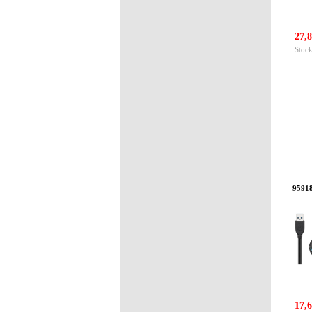
27,8
Stock
95918
17,6