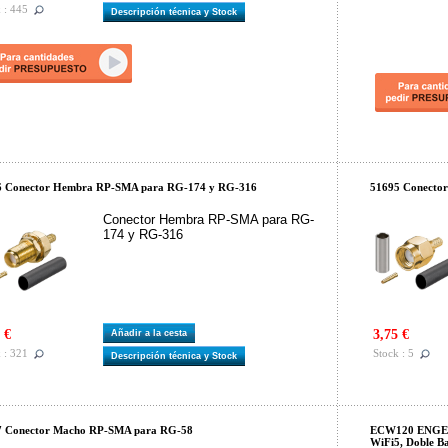
 : 445
Descripción técnica y Stock
6 Conector Hembra RP-SMA para RG-174 y RG-316
51695 Conecto
Conector Hembra RP-SMA para RG-
174 y RG-316
 €
3,75 €
Añadir a la cesta
 : 321
Stock : 5
Descripción técnica y Stock
7 Conector Macho RP-SMA para RG-58
ECW120 ENGENI
WiFi5, Doble Ba