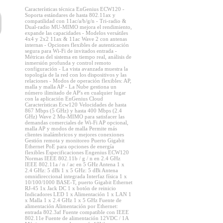
Características técnica EnGenius ECW120 -
Soporta estándares de hasta 802.11ax y
compatilidad con 11ac/a/b/g/n - Tri-radio &
Dual-radio MU-MIMO mejora el rendimiento,
expande las capacidades - Modelos versátiles
4x4 y 2x2 11ax & 11ac Wave 2 con antenas
internas - Opciones flexibles de autenticación
segura para Wi-Fi de invitados entrada -
Métricas del sistema en tiempo real, análisis de
inmersión profunda y control remoto
configuración - La vista avanzada muestra la
topología de la red con los dispositivos y las
relaciones - Modos de operación flexibles: AP,
malla y malla AP - La Nube gestiona un
número ilimitado de AP's en cualquier lugar
con la aplicación EnGenius Cloud
Características Ecw120 Velocidades de hasta
867 Mbps (5 GHz) y hasta 400 Mbps (2.4
GHz) Wave 2 Mu-MIMO para satisfacer las
demandas comerciales de Wi-Fi AP opcional,
malla AP y modos de malla Permite más
clientes inalámbricos y mejores conexiones
Gestión remota y monitoreo Puerto Gigabit
Ethernet PoE para opciones de energía
flexibles Especificaciones Engenius ECW120
Normas IEEE 802.11b / g / n en 2.4 GHz
IEEE 802.11a / n / ac en 5 GHz Antena 1 x
2.4 GHz: 5 dBi 1 x 5 GHz: 5 dBi Antena
omnidireccional integrada Interfaz física 1 x
10/100/1000 BASE-T, puerto Gigabit Ethernet
RJ-45 1x Jack DC 1 x botón de reinicio
Indicadores LED 1 x Alimentación 1 x LAN 1
x Malla 1 x 2.4 GHz 1 x 5 GHz Fuente de
alimentación Alimentación por Ethernet:
entrada 802.3af Fuente compatible con IEEE
802.11e Fuente de alimentación 12VDC / 1A