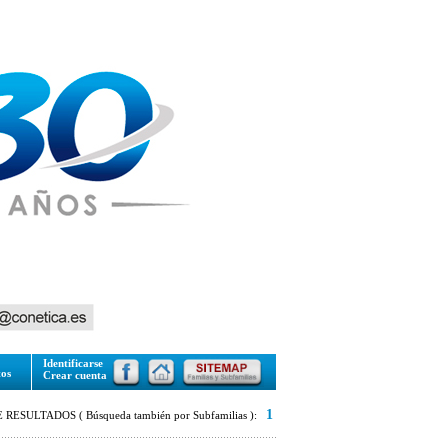
Identificarse
tos
Crear cuenta
1
RESULTADOS ( Búsqueda también por Subfamilias ):