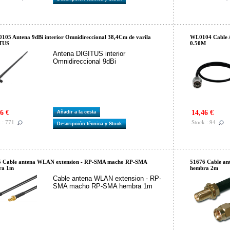
105 Antena 9dBi interior Omnidireccional 38,4Cm de varila
WL0104 Cable 
TUS
0.50M
Antena DIGITUS interior
Omnidireccional 9dBi
6 €
14,46 €
Añadir a la cesta
 : 771
Stock : 94
Descripción técnica y Stock
5 Cable antena WLAN extension - RP-SMA macho RP-SMA
51676 Cable a
ra 1m
hembra 2m
Cable antena WLAN extension - RP-
SMA macho RP-SMA hembra 1m