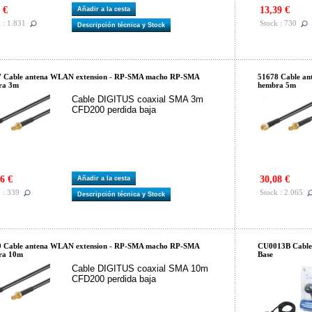
 €
13,39 €
Añadir a la cesta
 : 1.831
Stock : 730
Descripción técnica y Stock
7 Cable antena WLAN extension - RP-SMA macho RP-SMA
51678 Cable a
ra 3m
hembra 5m
Cable DIGITUS coaxial SMA 3m
CFD200 perdida baja
6 €
30,08 €
Añadir a la cesta
 : 339
Stock : 2.065
Descripción técnica y Stock
9 Cable antena WLAN extension - RP-SMA macho RP-SMA
CU0013B Cable 
ra 10m
Base
Cable DIGITUS coaxial SMA 10m
CFD200 perdida baja