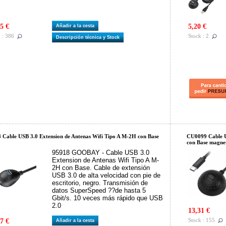
5 €
5,20 €
Añadir a la cesta
 : 386
Stock : 2
Descripción técnica y Stock
 Cable USB 3.0 Extension de Antenas Wifi Tipo A M-2H con Base
CU0099 Cable U
con Base magne
95918 GOOBAY - Cable USB 3.0
Extension de Antenas Wifi Tipo A M-
2H con Base. Cable de extensión
USB 3.0 de alta velocidad con pie de
escritorio, negro. Transmisión de
datos SuperSpeed ??de hasta 5
Gbit/s. 10 veces más rápido que USB
2.0
13,31 €
Stock : 155
7 €
Añadir a la cesta