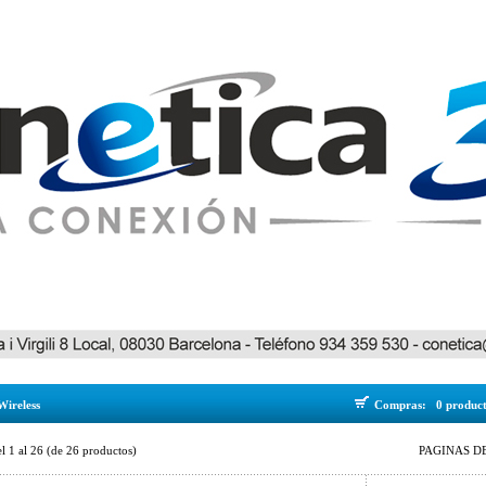
Wireless
Compras:
0 produc
el
1
al
26
(de
26
productos)
PAGINAS DE 