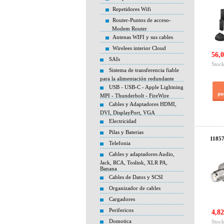
Repetidores Wifi
Router-Puntos de acceso-
Modem Router
Antenas WIFI y sus cables
Wirelees interior Cloud
56,0
SAIs
Stock
Sistema de transferencia fiable
para la alimentación redundante
USB - USB-C - Apple Lightning
MPI - Thunderbolt - FireWire
Cables y Adaptadores HDMI,
DVI, DisplayPort, VGA
Electricidad
Pilas y Baterias
1185
Telefonia
Cables y adaptadores Audio,
Jack, RCA, Toslink, XLR PA,
Banana
Cables de Datos y SCSI
Organizador de cables
Cargadores
Perifericos
4,82
Domotica
Stock