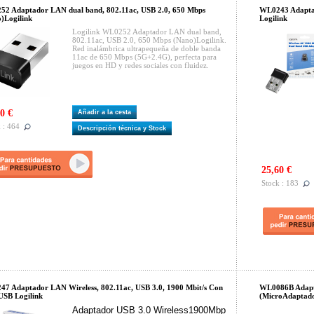
2 Adaptador LAN dual band, 802.11ac, USB 2.0, 650 Mbps
WL0243 Adaptad
)Logilink
Logilink
Logilink WL0252 Adaptador LAN dual band,
802.11ac, USB 2.0, 650 Mbps (Nano)Logilink.
Red inalámbrica ultrapequeña de doble banda
11ac de 650 Mbps (5G+2.4G), perfecta para
juegos en HD y redes sociales con fluidez.
0 €
Añadir a la cesta
 : 464
Descripción técnica y Stock
25,60 €
Stock : 183
7 Adaptador LAN Wireless, 802.11ac, USB 3.0, 1900 Mbit/s Con
WL0086B Adapta
USB Logilink
(MicroAdaptado
Adaptador USB 3.0 Wireless1900Mbp