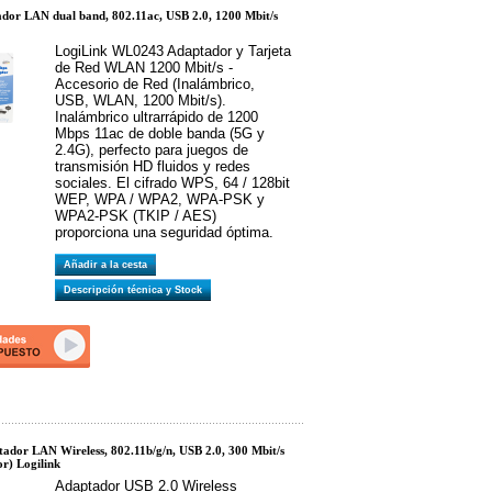
or LAN dual band, 802.11ac, USB 2.0, 1200 Mbit/s
LogiLink WL0243 Adaptador y Tarjeta
de Red WLAN 1200 Mbit/s -
Accesorio de Red (Inalámbrico,
USB, WLAN, 1200 Mbit/s).
Inalámbrico ultrarrápido de 1200
Mbps 11ac de doble banda (5G y
2.4G), perfecto para juegos de
transmisión HD fluidos y redes
sociales. El cifrado WPS, 64 / 128bit
WEP, WPA / WPA2, WPA-PSK y
WPA2-PSK (TKIP / AES)
proporciona una seguridad óptima.
Añadir a la cesta
Descripción técnica y Stock
dor LAN Wireless, 802.11b/g/n, USB 2.0, 300 Mbit/s
r) Logilink
Adaptador USB 2.0 Wireless