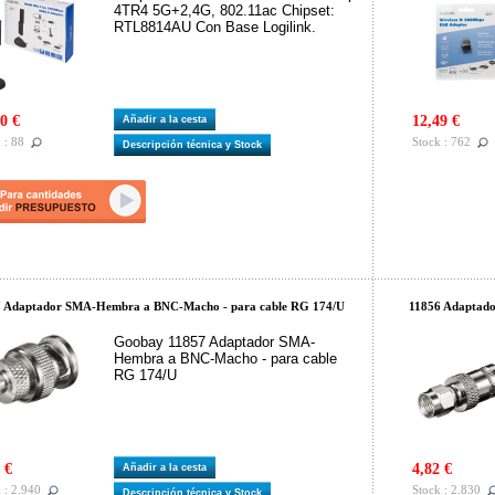
4TR4 5G+2,4G, 802.11ac Chipset:
RTL8814AU Con Base Logilink.
0 €
12,49 €
Añadir a la cesta
 : 88
Stock : 762
Descripción técnica y Stock
7 Adaptador SMA-Hembra a BNC-Macho - para cable RG 174/U
11856 Adaptad
Goobay 11857 Adaptador SMA-
Hembra a BNC-Macho - para cable
RG 174/U
 €
4,82 €
Añadir a la cesta
 : 2.940
Stock : 2.830
Descripción técnica y Stock