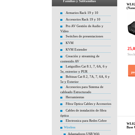
Familias y Subfamilias
WL025
(Nano
Armarios Rack 19 y 10
Accesorios Rack 19 y 10
Pro AV Gestión de Audio y
Vídeo
Switches de presentaciones
KVM
25,0
KVM Extender
Stock
Creación y streaming de
contenido AV
Latiguillos Cat 8.1, 7, 6A, 6 y
5e, extrerior y PUR
Bobinas Cat 8.2, 7A, 7, 6A, 6 y
5e y Exterior
Accesorios para Sistema de
cableado Estructurado
Herramientas
Fibra Optica Cables y Accesorios
Cables de instalación de fibra
óptica
Electronica para Redes Cobre
WL024
Wireless
Base 
Adaptadores USB Wifi