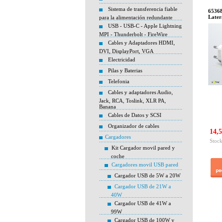
Sistema de transferencia fiable
65368
Later
para la alimentación redundante
USB - USB-C - Apple Lightning
MPI - Thunderbolt - FireWire
Cables y Adaptadores HDMI,
DVI, DisplayPort, VGA
Electricidad
Pilas y Baterias
Telefonia
Cables y adaptadores Audio,
Jack, RCA, Toslink, XLR PA,
Banana
Cables de Datos y SCSI
Organizador de cables
14,5
Cargadores
Stock
Kit Cargador movil pared y
coche
Cargadores movil USB pared
Cargador USB de 5W a 20W
Cargador USB de 21W a
40W
Cargador USB de 41W a
99W
Cargador USB de 100W y