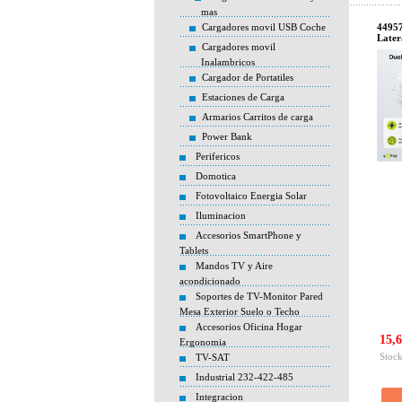
mas
Cargadores movil USB Coche
44957
Later
Cargadores movil
Inalambricos
Cargador de Portatiles
Estaciones de Carga
Armarios Carritos de carga
Power Bank
Perifericos
Domotica
Fotovoltaico Energia Solar
Iluminacion
Accesorios SmartPhone y
Tablets
Mandos TV y Aire
acondicionado
Soportes de TV-Monitor Pared
Mesa Exterior Suelo o Techo
Accesorios Oficina Hogar
15,6
Ergonomia
Stock
TV-SAT
Industrial 232-422-485
Integracion