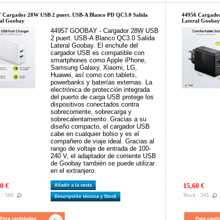
 Cargador 28W USB 2 puert. USB-A Blanco PD QC3.0 Salida
44956 Cargador
al Goobay
Lateral Goobay
44957 GOOBAY - Cargador 28W USB
2 puert. USB-A Blanco QC3.0 Salida
Lateral Goobay. El enchufe del
cargador USB es compatible con
smartphones como Apple iPhone,
Samsung Galaxy, Xiaomi, LG,
Huawei, así como con tablets,
powerbanks y baterías externas. La
electrónica de protección integrada
del puerto de carga USB protege los
dispositivos conectados contra
sobrecorriente, sobrecarga y
sobrecalentamiento. Gracias a su
diseño compacto, el cargador USB
cabe en cualquier bolso y es el
compañero de viaje ideal. Gracias al
rango de voltaje de entrada de 100-
240 V, el adaptador de corriente USB
de Goobay también se puede utilizar
en el extranjero.
0 €
15,60 €
Añadir a la cesta
 : 586
Stock : 341
Descripción técnica y Stock