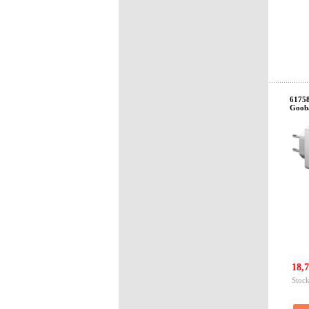
61758
Goob
18,7
Stock