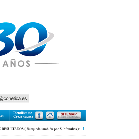
Identificarse
tos
Crear cuenta
1
RESULTADOS ( Búsqueda también por Subfamilias ):