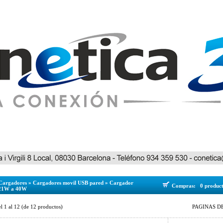
Cargadores
»
Cargadores movil USB pared
»
Cargador
Compras:
0 produc
21W a 40W
el
1
al
12
(de
12
productos)
PAGINAS DE 