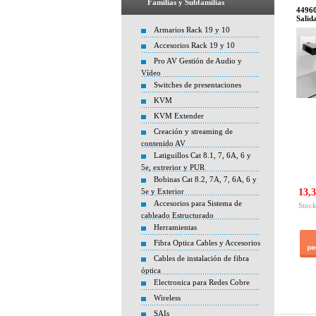
Familias y Subfamilias
44960
Salid
Armarios Rack 19 y 10
Accesorios Rack 19 y 10
Pro AV Gestión de Audio y
Vídeo
Switches de presentaciones
KVM
KVM Extender
Creación y streaming de
contenido AV
Latiguillos Cat 8.1, 7, 6A, 6 y
5e, extrerior y PUR
Bobinas Cat 8.2, 7A, 7, 6A, 6 y
5e y Exterior
13,3
Accesorios para Sistema de
Stock
cableado Estructurado
Herramientas
Fibra Optica Cables y Accesorios
Cables de instalación de fibra
óptica
Electronica para Redes Cobre
Wireless
SAIs