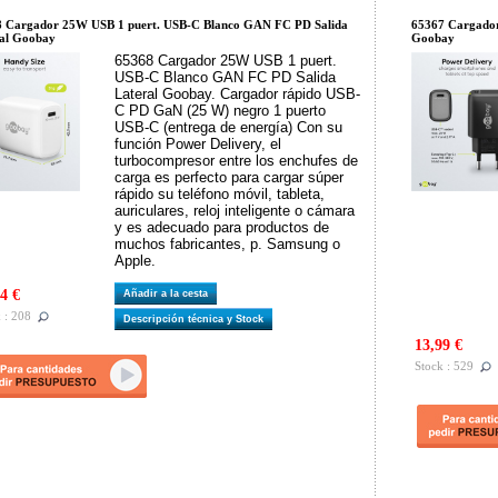
 Cargador 25W USB 1 puert. USB-C Blanco GAN FC PD Salida
65367 Cargado
al Goobay
Goobay
65368 Cargador 25W USB 1 puert.
USB-C Blanco GAN FC PD Salida
Lateral Goobay. Cargador rápido USB-
C PD GaN (25 W) negro 1 puerto
USB-C (entrega de energía) Con su
función Power Delivery, el
turbocompresor entre los enchufes de
carga es perfecto para cargar súper
rápido su teléfono móvil, tableta,
auriculares, reloj inteligente o cámara
y es adecuado para productos de
muchos fabricantes, p. Samsung o
Apple.
4 €
Añadir a la cesta
 : 208
Descripción técnica y Stock
13,99 €
Stock : 529