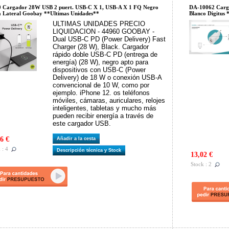
 Cargador 28W USB 2 puert. USB-C X 1, USB-A X 1 FQ Negro
DA-10062 Carg
a Lateral Goobay **Ultimas Unidades**
Blanco Digitus
ULTIMAS UNIDADES PRECIO
LIQUIDACION - 44960 GOOBAY -
Dual USB-C PD (Power Delivery) Fast
Charger (28 W), Black. Cargador
rápido doble USB-C PD (entrega de
energía) (28 W), negro apto para
dispositivos con USB-C (Power
Delivery) de 18 W o conexión USB-A
convencional de 10 W, como por
ejemplo. iPhone 12. os teléfonos
móviles, cámaras, auriculares, relojes
inteligentes, tabletas y mucho más
pueden recibir energía a través de
este cargador USB.
6 €
Añadir a la cesta
 : 4
Descripción técnica y Stock
13,02 €
Stock : 2