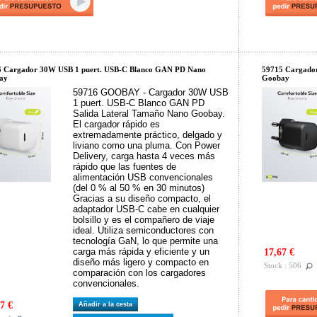
6 Cargador 30W USB 1 puert. USB-C Blanco GAN PD Nano
59715 Cargado
ay
Goobay
59716 GOOBAY - Cargador 30W USB
1 puert. USB-C Blanco GAN PD
Salida Lateral Tamaño Nano Goobay.
El cargador rápido es
extremadamente práctico, delgado y
liviano como una pluma. Con Power
Delivery, carga hasta 4 veces más
rápido que las fuentes de
alimentación USB convencionales
(del 0 % al 50 % en 30 minutos)
Gracias a su diseño compacto, el
adaptador USB-C cabe en cualquier
bolsillo y es el compañero de viaje
ideal. Utiliza semiconductores con
tecnología GaN, lo que permite una
carga más rápida y eficiente y un
17,67 €
diseño más ligero y compacto en
Stock : 506
comparación con los cargadores
convencionales.
7 €
Añadir a la cesta