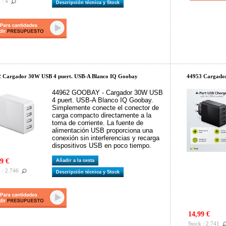
 : 4
Descripción técnica y Stock
 Cargador 30W USB 4 puert. USB-A Blanco IQ Goobay
44953 Cargado
44962 GOOBAY - Cargador 30W USB
4 puert. USB-A Blanco IQ Goobay.
Simplemente conecte el conector de
carga compacto directamente a la
toma de corriente. La fuente de
alimentación USB proporciona una
conexión sin interferencias y recarga
dispositivos USB en poco tiempo.
9 €
Añadir a la cesta
 : 2.746
Descripción técnica y Stock
14,99 €
Stock : 2.741