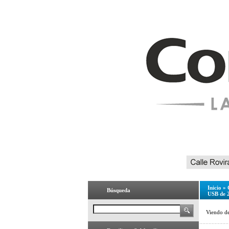
Inicio
»
Búsqueda
USB de 
Viendo d