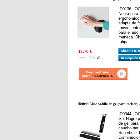
ID0136 LO
Negra para 
ergonómico
adapta de f
movimiento
para el uso
muñeca. Dis
fatiga.
11,70 €
Añadir a la 
Stock : 915
Descripción 
ID0044 Almohadilla de gel para teclado, 
ID0044 LO
Gel Negro p
de gel para 
caucho natu
Superficie:
Disminución 