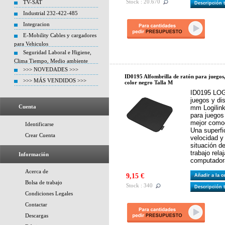
Stock : 20.670
TV-SAT
Descripción 
Industrial 232-422-485
Integracion
E-Mobility Cables y cargadores
para Vehiculos
Seguridad Laboral e Higiene,
Clima Tiempo, Medio ambiente
>>> NOVEDADES >>>
ID0195 Alfombrilla de ratón para juegos
>>> MÁS VENDIDOS >>>
color negro Talla M
ID0195 LOGI
juegos y di
Cuenta
mm Logilink.
para juegos
mejor como
Identificarse
Una superfic
Crear Cuenta
velocidad y
situación d
trabajo rel
Información
computadora
Acerca de
9,15 €
Añadir a la 
Bolsa de trabajo
Stock : 340
Descripción 
Condiciones Legales
Contactar
Descargas