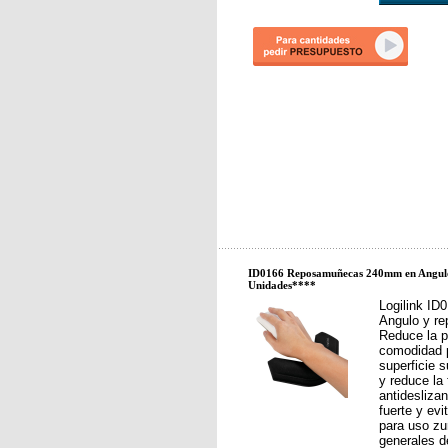
ID0166 Reposamuñecas 240mm en Angulo
Unidades****
Logilink I
Angulo y re
Reduce la p
comodidad 
superficie s
y reduce la 
antidesliza
fuerte y evi
para uso zu
generales d