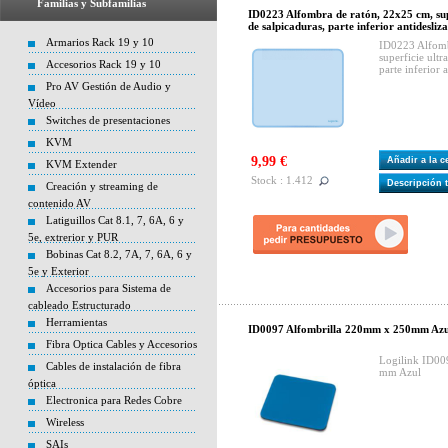
Familias y Subfamilias
ID0223 Alfombra de ratón, 22x25 cm, supe
de salpicaduras, parte inferior antidesliza
Armarios Rack 19 y 10
ID0223 Alfomb
superficie ultr
Accesorios Rack 19 y 10
parte inferior 
Pro AV Gestión de Audio y
Vídeo
Switches de presentaciones
KVM
9,99 €
Añadir a la 
KVM Extender
Stock : 1.412
Descripción 
Creación y streaming de
contenido AV
Latiguillos Cat 8.1, 7, 6A, 6 y
5e, extrerior y PUR
Bobinas Cat 8.2, 7A, 7, 6A, 6 y
5e y Exterior
Accesorios para Sistema de
cableado Estructurado
Herramientas
ID0097 Alfombrilla 220mm x 250mm Azul
Fibra Optica Cables y Accesorios
Logilink ID00
Cables de instalación de fibra
mm Azul
óptica
Electronica para Redes Cobre
Wireless
SAIs