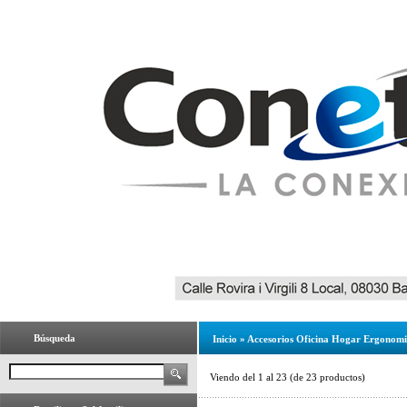
Búsqueda
Inicio
»
Accesorios Oficina Hogar Ergonom
Viendo del
1
al
23
(de
23
productos)