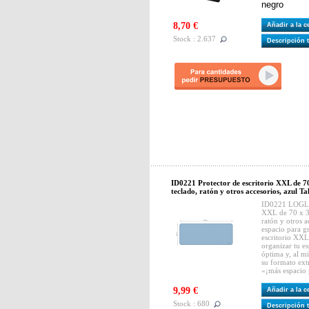
negro
8,70 €
Añadir a la 
Stock : 2.637
Descripción 
ID0221 Protector de escritorio XXL de 7
teclado, ratón y otros accesorios, azul T
ID0221 LOGLIN
XXL de 70 x 30
ratón y otros 
espacio para g
escritorio XXL
organizar tu e
óptima y, al m
su formato ext
«¡más espacio 
9,99 €
Añadir a la 
Stock : 680
Descripción 