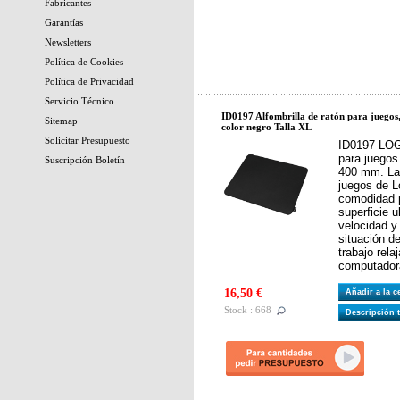
Fabricantes
Garantías
Newsletters
Política de Cookies
Política de Privacidad
Servicio Técnico
ID0197 Alfombrilla de ratón para juegos
Sitemap
color negro Talla XL
Solicitar Presupuesto
ID0197 LOGI
para juegos
Suscripción Boletín
400 mm. La 
juegos de L
comodidad 
superficie u
velocidad y
situación d
trabajo rel
computadora
16,50 €
Añadir a la 
Stock : 668
Descripción 