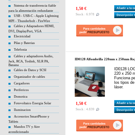
Sistema de transferencia fiable
1,50 €
Añadir a la 
para la alimentación redundante
Stock : 6.978
Descripción 
USB - USB-C - Apple Lightning
MPI - Thunderbolt - FireWire
Cables y Adaptadores HDMI,
DVI, DisplayPort, VGA
Electricidad
Pilas y Baterias
Telefonia
Cables y adaptadores Audio,
ID0128 Alfombrilla 220mm x 250mm Roj
Jack, RCA, Toslink, XLR PA,
Banana
ID0128 LOGI
Cables de Datos y SCSI
220 x 250 m
Organizador de cables
Funciona p
los tipos d
Cargadores
láser.
Perifericos
Domotica
Fotovoltaico Energia Solar
1,50 €
Añadir a la 
Stock : 4.839
Iluminacion
Descripción 
Accesorios SmartPhone y
Tablets
Mandos TV y Aire
acondicionado