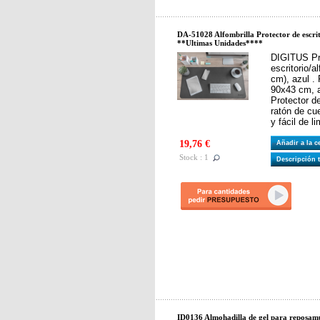
DA-51028 Alfombrilla Protector de escrito
**Ultimas Unidades****
DIGITUS Pr
escritorio/a
cm), azul . 
90x43 cm, 
Protector de
ratón de cu
y fácil de li
19,76 €
Añadir a la 
Stock : 1
Descripción 
ID0136 Almohadilla de gel para reposamu