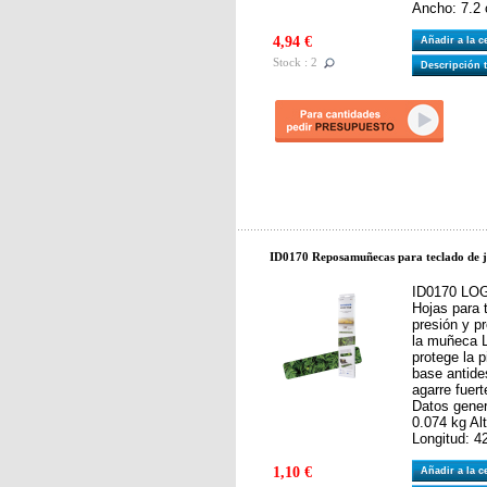
Ancho: 7.2
4,94 €
Añadir a la 
Stock : 2
Descripción 
ID0170 Reposamuñecas para teclado de 
ID0170 LO
Hojas para
presión y p
la muñeca L
protege la p
base antide
agarre fuert
Datos gener
0.074 kg Al
Longitud: 4
1,10 €
Añadir a la 