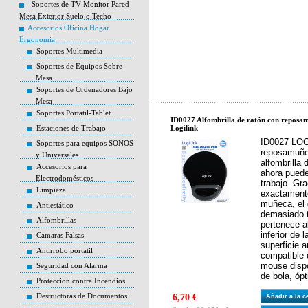
Soportes de TV-Monitor Pared
Mesa Exterior Suelo o Techo
Accesorios Oficina Hogar
Ergonomia
Soportes Multimedia
Soportes de Equipos Sobre
Mesa
Soportes de Ordenadores Bajo
Mesa
Soportes Portatil-Tablet
ID0027 Alfombrilla de ratón con reposam
Estaciones de Trabajo
Logilink
ID0027 LOGI
Soportes para equipos SONOS
reposamuñec
y Universales
alfombrilla 
Accesorios para
ahora puede
Electrodomésticos
trabajo. Gr
Limpieza
exactamente
muñeca, el 
Antiestático
demasiado 
Alfombrillas
pertenece a
inferior de 
Camaras Falsas
superficie a
Antirrobo portatil
compatible 
mouse disp
Seguridad con Alarma
de bola, ópt
Proteccion contra Incendios
Destructoras de Documentos
6,70 €
Añadir a la 