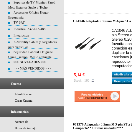
Soportes de TV-Monitor Pared
Mesa Exterior Suelo o Techo
Accesorios Oficina Hogar
Ergonomia
CA1046 Adaptador 3,5mm M 3-pin ST a
TV-SAT
Industrial 232-422-485
CA1046 Ada
pin Stereo 
Integracion
Stereo 0,2
E-Mobility Cables y cargadores
favorita co
para Vehiculos
conexión es
Seguridad Laboral e Higiene,
duplicar la
canciones j
Clima Tiempo, Medio ambiente
reproductor
>>> NOVEDADES >>>
computadora
>>> MÁS VENDIDOS >>>
5,14 €
Añadir a la 
Stock : 160
Descripción 
Cuenta
Identificarse
Crear Cuenta
Información
Acerca de
071370 Adaptador 3,5mm M 3-pin ST a 
Compacto** Ultimas unidades****
Bolsa de trabajo