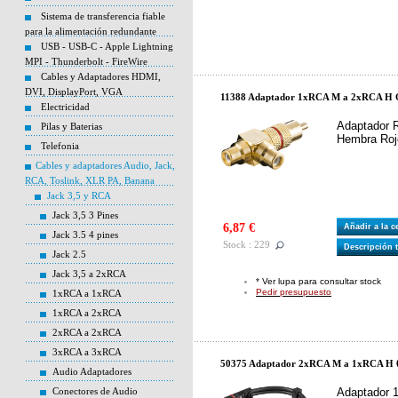
Sistema de transferencia fiable
para la alimentación redundante
USB - USB-C - Apple Lightning
MPI - Thunderbolt - FireWire
Cables y Adaptadores HDMI,
DVI, DisplayPort, VGA
11388 Adaptador 1xRCA M a 2xRCA H 
Electricidad
Adaptador 
Pilas y Baterias
Hembra Roj
Telefonia
Cables y adaptadores Audio, Jack,
RCA, Toslink, XLR PA, Banana
Jack 3,5 y RCA
Jack 3,5 3 Pines
6,87 €
Añadir a la 
Jack 3.5 4 pines
Stock : 229
Descripción 
Jack 2.5
Jack 3,5 a 2xRCA
* Ver lupa para consultar stock
Pedir presupuesto
1xRCA a 1xRCA
1xRCA a 2xRCA
2xRCA a 2xRCA
3xRCA a 3xRCA
50375 Adaptador 2xRCA M a 1xRCA H 
Audio Adaptadores
Conectores de Audio
Adaptador 