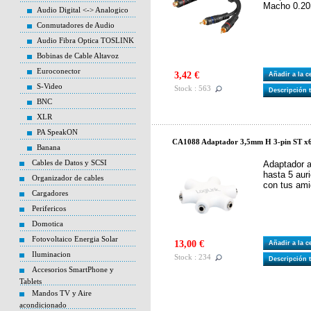
Macho 0.2
Audio Digital <-> Analogico
Conmutadores de Audio
Audio Fibra Optica TOSLINK
Bobinas de Cable Altavoz
Euroconector
3,42 €
Añadir a la 
S-Video
Stock : 563
Descripción 
BNC
XLR
PA SpeakON
CA1088 Adaptador 3,5mm H 3-pin ST x6 
Banana
Cables de Datos y SCSI
Adaptador a
hasta 5 aur
Organizador de cables
con tus ami
Cargadores
Perifericos
Domotica
Fotovoltaico Energia Solar
13,00 €
Añadir a la 
Iluminacion
Stock : 234
Descripción 
Accesorios SmartPhone y
Tablets
Mandos TV y Aire
acondicionado