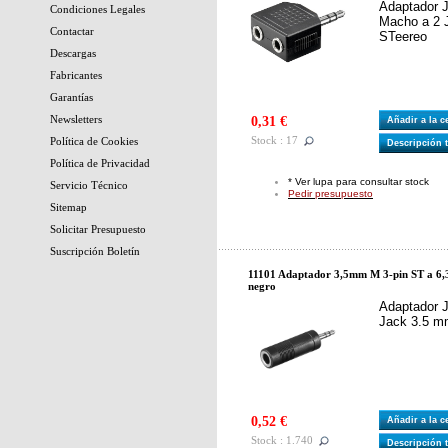
Adaptador 
Condiciones Legales
Macho a 2 
Contactar
STeereo
Descargas
Fabricantes
Garantías
Newsletters
0,31 €
Añadir a la 
Stock : 17
Política de Cookies
Descripción 
Política de Privacidad
* Ver lupa para consultar stock
Servicio Técnico
Pedir presupuesto
Sitemap
Solicitar Presupuesto
Suscripción Boletín
11101 Adaptador 3,5mm M 3-pin ST a 6
negro
Adaptador 
Jack 3.5 m
0,52 €
Añadir a la 
Stock : 1.740
Descripción 