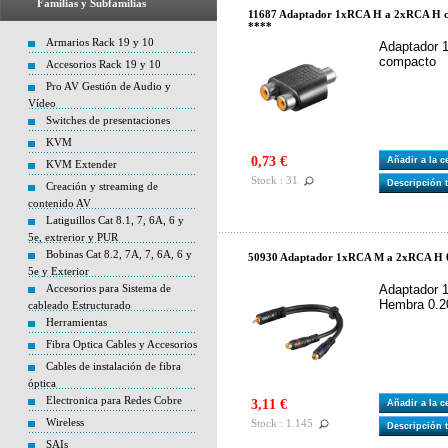
Familias y Subfamilias
11687 Adaptador 1xRCA H a 2xRCA H co
****
Armarios Rack 19 y 10
Adaptador 
compacto
Accesorios Rack 19 y 10
Pro AV Gestión de Audio y
Vídeo
Switches de presentaciones
KVM
0,73 €
Añadir a la 
KVM Extender
Stock : 31
Descripción 
Creación y streaming de
contenido AV
Latiguillos Cat 8.1, 7, 6A, 6 y
5e, extrerior y PUR
Bobinas Cat 8.2, 7A, 7, 6A, 6 y
50930 Adaptador 1xRCA M a 2xRCA H 
5e y Exterior
Accesorios para Sistema de
Adaptador 
Hembra 0.2
cableado Estructurado
Herramientas
Fibra Optica Cables y Accesorios
Cables de instalación de fibra
óptica
Electronica para Redes Cobre
3,11 €
Añadir a la 
Wireless
Stock : 1.145
Descripción 
SAIs