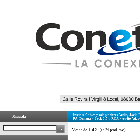
Inicio
»
Cables y adaptadores Audio, Jack,
Búsqueda
PA, Banana
»
Jack 3,5 y RCA
»
Audio Adap
Viendo del
1
al
24
(de
24
productos)