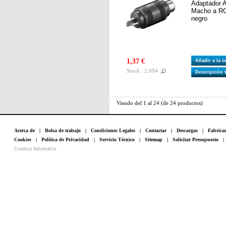
Adaptador A
Macho a RC
negro
1,37 €
Añadir a la 
Stock : 2.094
Descripción 
Viendo del
1
al
24
(de
24
productos)
Acerca de
|
Bolsa de trabajo
|
Condiciones Legales
|
Contactar
|
Descargas
|
Fabrica
Cookies
|
Política de Privacidad
|
Servicio Técnico
|
Sitemap
|
Solicitar Presupuesto
Conetica Informatica