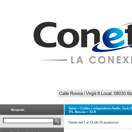
Inicio
»
Cables y adaptadores Audio, Jack,
Búsqueda
PA, Banana
»
XLR
Viendo del
1
al
33
(de
33
productos)