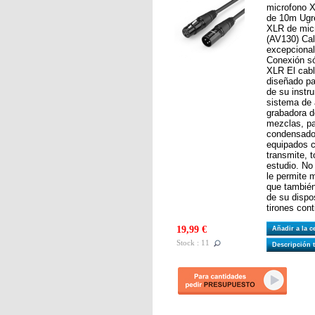
microfono 
de 10m Ugre
XLR de mic
(AV130) Cal
excepciona
Conexión só
XLR El cabl
diseñado par
de su instr
sistema de 
grabadora d
mezclas, pa
condensador
equipados 
transmite, 
estudio. No 
le permite 
que también
de su dispo
tirones cont
19,99 €
Añadir a la 
Stock : 11
Descripción 