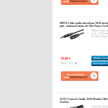
80054 Cable audio microfono XLR macho
pin) - balanced mono de 10m Negro Goo
80054 Cable 
pin) > 6.35 m
de 10m Negro
19,90 €
Añadir a la 
Stock : 978
Descripción 
11223 Conector Audio XLR Hembra Micro
Goobay
Conector Audi