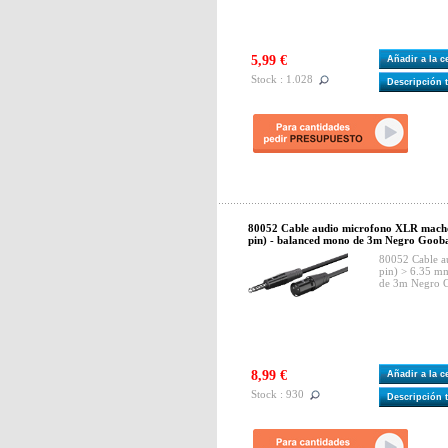
5,99 €
Añadir a la 
Stock : 1.028
Descripción 
80052 Cable audio microfono XLR macho
pin) - balanced mono de 3m Negro Goob
80052 Cable 
pin) > 6.35 m
de 3m Negro 
8,99 €
Añadir a la 
Stock : 930
Descripción 