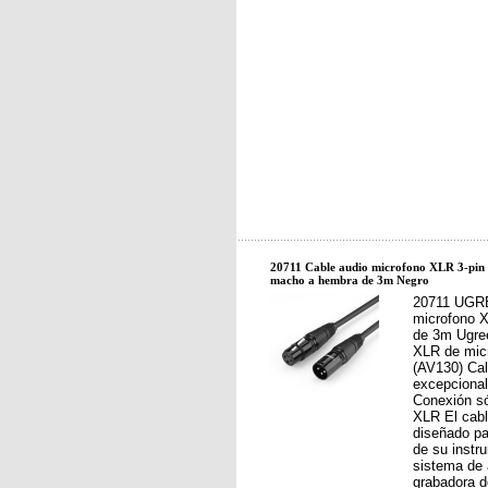
20711 Cable audio microfono XLR 3-pi
macho a hembra de 3m Negro
20711 UGRE
microfono 
de 3m Ugree
XLR de mic
(AV130) Cal
excepciona
Conexión só
XLR El cabl
diseñado par
de su instr
sistema de 
grabadora d