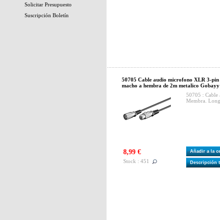
Solicitar Presupuesto
Suscripción Boletín
50705 Cable audio microfono XLR 3-pi
macho a hembra de 2m metalico Gobayy
50705 : Cable
Membra. Long
8,99 €
Añadir a la 
Stock : 451
Descripción 