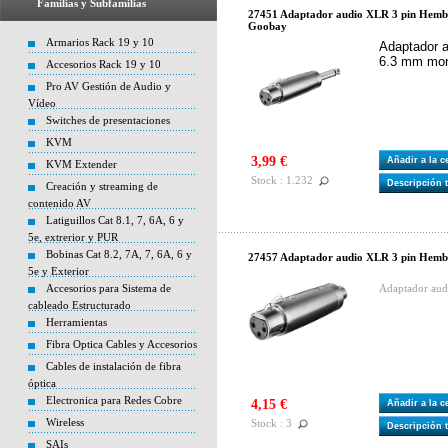
Familias y Subfamilias
27451 Adaptador audio XLR 3 pin Hem
Goobay
Armarios Rack 19 y 10
Adaptador a
6.3 mm mo
Accesorios Rack 19 y 10
Pro AV Gestión de Audio y
Vídeo
Switches de presentaciones
KVM
3,99 €
Añadir a la 
KVM Extender
Stock : 1.232
Descripción 
Creación y streaming de
contenido AV
Latiguillos Cat 8.1, 7, 6A, 6 y
5e, extrerior y PUR
Bobinas Cat 8.2, 7A, 7, 6A, 6 y
27457 Adaptador audio XLR 3 pin Hem
5e y Exterior
Accesorios para Sistema de
Adaptador aud
cableado Estructurado
Herramientas
Fibra Optica Cables y Accesorios
Cables de instalación de fibra
óptica
Electronica para Redes Cobre
4,15 €
Añadir a la 
Wireless
Stock : 3
Descripción 
SAIs