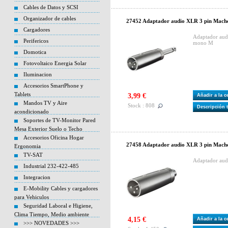
Cables de Datos y SCSI
Organizador de cables
27452 Adaptador audio XLR 3 pin Mach
Cargadores
Adaptador aud
Perifericos
mono M
Domotica
Fotovoltaico Energia Solar
Iluminacion
Accesorios SmartPhone y
Tablets
3,99 €
Añadir a la 
Mandos TV y Aire
Stock : 808
Descripción 
acondicionado
Soportes de TV-Monitor Pared
Mesa Exterior Suelo o Techo
Accesorios Oficina Hogar
27458 Adaptador audio XLR 3 pin Mac
Ergonomia
TV-SAT
Adaptador au
Industrial 232-422-485
Integracion
E-Mobility Cables y cargadores
para Vehiculos
Seguridad Laboral e Higiene,
Clima Tiempo, Medio ambiente
4,15 €
Añadir a la 
>>> NOVEDADES >>>