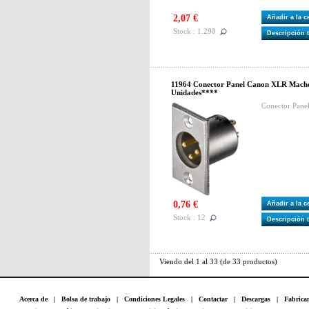
2,07 €
Añadir a la 
Stock : 1.290
Descripción 
11964 Conector Panel Canon XLR Macho 
Unidades****
Conector Pane
0,76 €
Añadir a la 
Stock : 12
Descripción 
Viendo del
1
al
33
(de
33
productos)
Acerca de
|
Bolsa de trabajo
|
Condiciones Legales
|
Contactar
|
Descargas
|
Fabrica