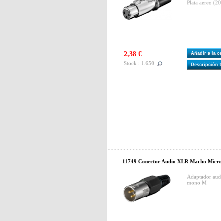
Plata aereo (2
2,38 €
Añadir a la 
Stock : 1.650
Descripción 
11749 Conector Audio XLR Macho Micro
Adaptador aud
mono M