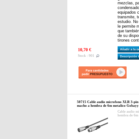
mezclas, pa
condensador
equipados 
transmite, 
estudio. No 
le permite 
que también
de su dispo
tirones cont
10,70 €
Añadir a la 
Stock : 901
Descripción 
50715 Cable audio microfono XLR 3-pi
macho a hembra de 6m metalico Gobayy
Cable audio m
hembra de 6m