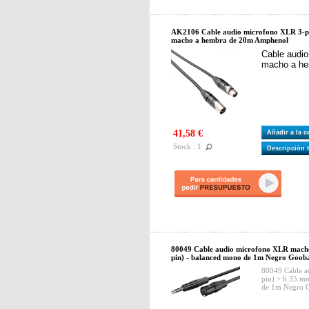
AK2106 Cable audio microfono XLR 3-
macho a hembra de 20m Amphenol
Cable audio
macho a he
41,58 €
Añadir a la 
Stock : 1
Descripción 
80049 Cable audio microfono XLR macho
pin) - balanced mono de 1m Negro Goob
80049 Cable 
pin) > 6.35 m
de 1m Negro 