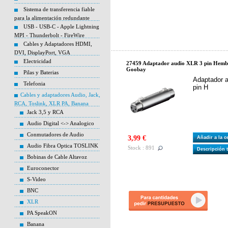
Sistema de transferencia fiable
para la alimentación redundante
USB - USB-C - Apple Lightning
MPI - Thunderbolt - FireWire
Cables y Adaptadores HDMI,
DVI, DisplayPort, VGA
Electricidad
27459 Adaptador audio XLR 3 pin Hemb
Goobay
Pilas y Baterias
Adaptador a
Telefonia
pin H
Cables y adaptadores Audio, Jack,
RCA, Toslink, XLR PA, Banana
Jack 3,5 y RCA
Audio Digital <-> Analogico
Conmutadores de Audio
3,99 €
Añadir a la 
Audio Fibra Optica TOSLINK
Stock : 891
Descripción 
Bobinas de Cable Altavoz
Euroconector
S-Video
BNC
XLR
PA SpeakON
Banana