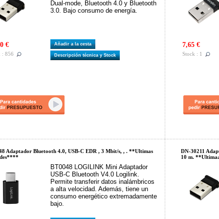
Dual-mode, Bluetooth 4.0 y Bluetooth
3.0. Bajo consumo de energía.
0 €
7,65 €
Añadir a la cesta
 : 856
Stock : 1
Descripción técnica y Stock
8 Adaptador Bluetooth 4.0, USB-C EDR , 3 Mbit/s, , . **Ultimas
DN-30211 Adapta
des****
10 m. **Ultima
BT0048 LOGILINK Mini Adaptador
USB-C Bluetooth V4.0 Logilink.
Permite transferir datos inalámbricos
a alta velocidad. Además, tiene un
consumo energético extremadamente
bajo.