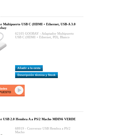
r Multipuerto USB C (HDMI + Ethernet, USB-A 3.0
obay
62105 GOOBAY - Adaptador Multipuerto
USB C (HDMI + Ethernet, PD), Blanco
Añadir a la cesta
Descripción técnica y Stock
or USB 2.0 Hembra A a PS/2 Macho MDIN6 VERDE
68919 - Conversor USB Hembra a PS/2
Macho