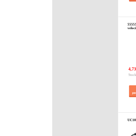
5555
veloc
4,73
Stock
UC10