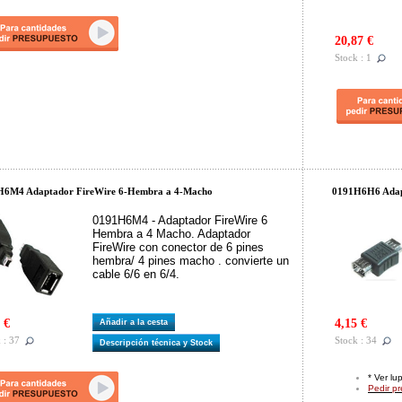
20,87 €
Stock : 1
H6M4 Adaptador FireWire 6-Hembra a 4-Macho
0191H6H6 Adap
0191H6M4 - Adaptador FireWire 6
Hembra a 4 Macho. Adaptador
FireWire con conector de 6 pines
hembra/ 4 pines macho . convierte un
cable 6/6 en 6/4.
 €
4,15 €
Añadir a la cesta
 : 37
Stock : 34
Descripción técnica y Stock
* Ver lu
Pedir p