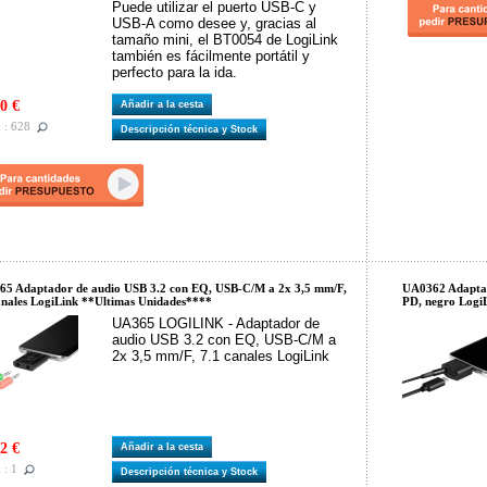
Puede utilizar el puerto USB-C y
USB-A como desee y, gracias al
tamaño mini, el BT0054 de LogiLink
también es fácilmente portátil y
perfecto para la ida.
0 €
Añadir a la cesta
 : 628
Descripción técnica y Stock
5 Adaptador de audio USB 3.2 con EQ, USB-C/M a 2x 3,5 mm/F,
UA0362 Adaptad
anales LogiLink **Ultimas Unidades****
PD, negro Logi
UA365 LOGILINK - Adaptador de
audio USB 3.2 con EQ, USB-C/M a
2x 3,5 mm/F, 7.1 canales LogiLink
2 €
Añadir a la cesta
 : 1
Descripción técnica y Stock