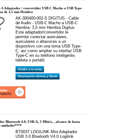
S Adaptador / convertidor USB C Macho a USB Type-
ma de 3,5 mm Hembra
AK-300400-002-S DIGITUS - Cable
de Audio - USB-C Macho a USB-C
Hembra- 3,5 mm Hembra Digitus.
Este adaptador/convertidor le
permite conectar auriculares,
auriculares o altavoces a un
dispositivo con una toma USB Type-
C, así como ampliar su interfaz USB
Type-C en su teléfono inteligente,
tableta o portátil.
Añadir a la cesta
Descripción técnica y Stock
r Bluetooth 4.0, USB-A, 3 Mbit/s, , alcance de hasta
s unidades****
BT0037 LOGILINK Mini Adaptador
USB 3.0 Bluetooth V4.0 Logilink