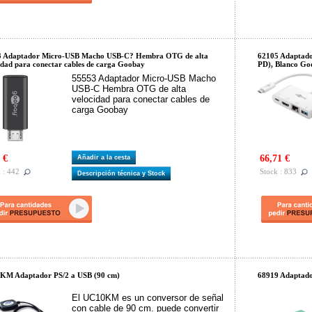
3 Adaptador Micro-USB Macho USB-C? Hembra OTG de alta
62105 Adaptado
idad para conectar cables de carga Goobay
PD), Blanco Go
55553 Adaptador Micro-USB Macho
USB-C Hembra OTG de alta
velocidad para conectar cables de
carga Goobay
 €
66,71 €
Añadir a la cesta
 : 442
Stock : 833
Descripción técnica y Stock
KM Adaptador PS/2 a USB (90 cm)
68919 Adaptad
El UC10KM es un conversor de señal
con cable de 90 cm. puede convertir