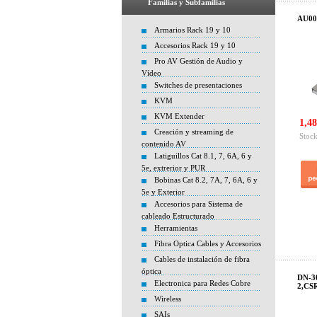
Familias y Subfamilias
AU002
Armarios Rack 19 y 10
Accesorios Rack 19 y 10
Pro AV Gestión de Audio y
Vídeo
Switches de presentaciones
KVM
KVM Extender
1,48
Creación y streaming de
Stock
contenido AV
Latiguillos Cat 8.1, 7, 6A, 6 y
5e, extrerior y PUR
Bobinas Cat 8.2, 7A, 7, 6A, 6 y
5e y Exterior
Accesorios para Sistema de
cableado Estructurado
Herramientas
Fibra Optica Cables y Accesorios
Cables de instalación de fibra
óptica
DN-30
Electronica para Redes Cobre
2,CSR
Wireless
SAIs