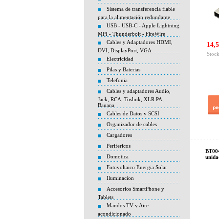
Sistema de transferencia fiable
para la alimentación redundante
USB - USB-C - Apple Lightning
MPI - Thunderbolt - FireWire
Cables y Adaptadores HDMI,
14,5
DVI, DisplayPort, VGA
Stock
Electricidad
Pilas y Baterias
Telefonia
Cables y adaptadores Audio,
Jack, RCA, Toslink, XLR PA,
Banana
Cables de Datos y SCSI
Organizador de cables
Cargadores
Perifericos
BT004
Domotica
unida
Fotovoltaico Energia Solar
Iluminacion
Accesorios SmartPhone y
Tablets
Mandos TV y Aire
acondicionado