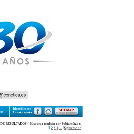
Identificarse
tos
Crear cuenta
DE RESULTADOS ( Búsqueda también por Subfamilias ):
1
2
3
4
...
[Siguiente >>]