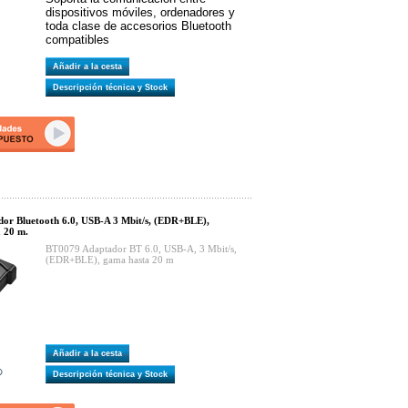
dispositivos móviles, ordenadores y
toda clase de accesorios Bluetooth
compatibles
Añadir a la cesta
Descripción técnica y Stock
or Bluetooth 6.0, USB-A 3 Mbit/s, (EDR+BLE),
a 20 m.
BT0079 Adaptador BT 6.0, USB-A, 3 Mbit/s,
(EDR+BLE), gama hasta 20 m
Añadir a la cesta
Descripción técnica y Stock