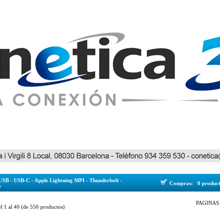
USB - USB-C - Apple Lightning MPI - Thunderbolt -
Compras:
0 produc
e
PAGINAS 
el
1
al
40
(de
550
productos)