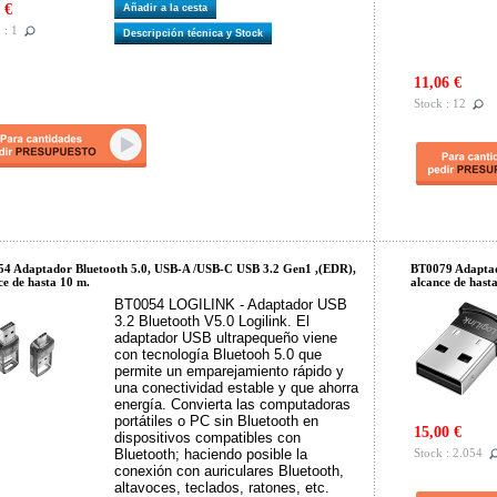
 €
Añadir a la cesta
 : 1
Descripción técnica y Stock
11,06 €
Stock : 12
4 Adaptador Bluetooth 5.0, USB-A /USB-C USB 3.2 Gen1 ,(EDR),
BT0079 Adaptad
ce de hasta 10 m.
alcance de hast
BT0054 LOGILINK - Adaptador USB
3.2 Bluetooth V5.0 Logilink. El
adaptador USB ultrapequeño viene
con tecnología Bluetooh 5.0 que
permite un emparejamiento rápido y
una conectividad estable y que ahorra
energía. Convierta las computadoras
portátiles o PC sin Bluetooth en
15,00 €
dispositivos compatibles con
Bluetooth; haciendo posible la
Stock : 2.054
conexión con auriculares Bluetooth,
altavoces, teclados, ratones, etc.