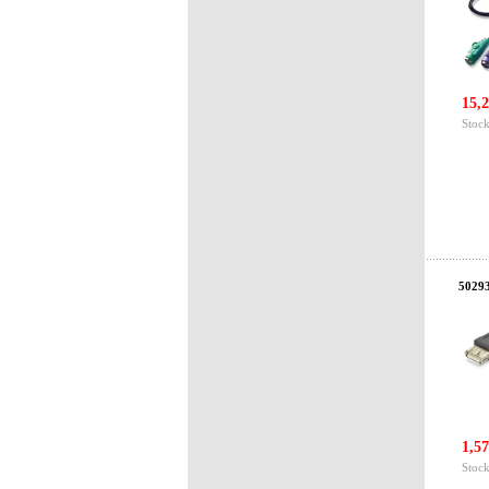
15,2
Stock
50293
1,57
Stock