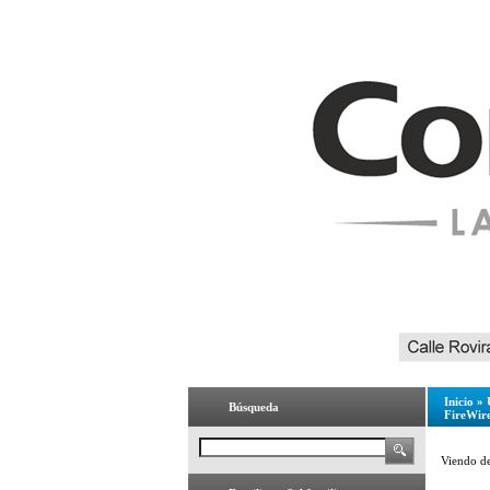
Inicio
»
Búsqueda
FireWir
Viendo d