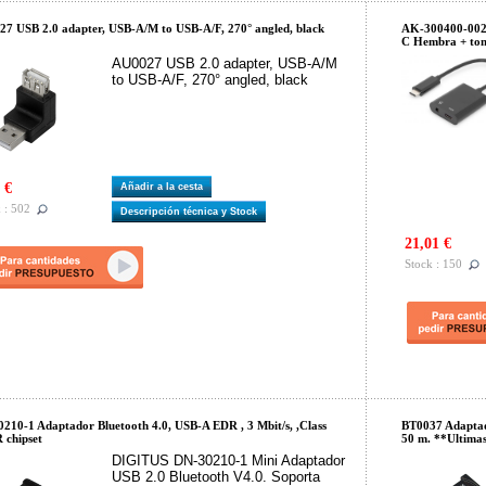
7 USB 2.0 adapter, USB-A/M to USB-A/F, 270° angled, black
AK-300400-002-
C Hembra + to
AU0027 USB 2.0 adapter, USB-A/M
to USB-A/F, 270° angled, black
 €
Añadir a la cesta
 : 502
Descripción técnica y Stock
21,01 €
Stock : 150
210-1 Adaptador Bluetooth 4.0, USB-A EDR , 3 Mbit/s, ,Class
BT0037 Adaptado
 chipset
50 m. **Ultima
DIGITUS DN-30210-1 Mini Adaptador
USB 2.0 Bluetooth V4.0. Soporta